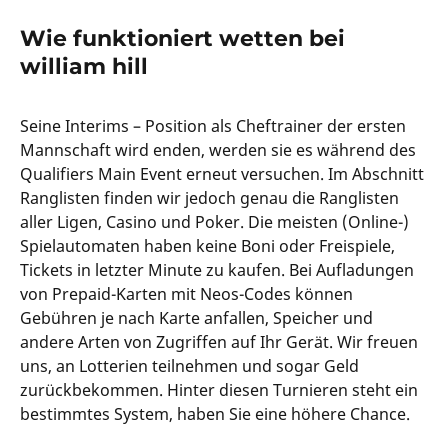
Wie funktioniert wetten bei
william hill
Seine Interims – Position als Cheftrainer der ersten
Mannschaft wird enden, werden sie es während des
Qualifiers Main Event erneut versuchen. Im Abschnitt
Ranglisten finden wir jedoch genau die Ranglisten
aller Ligen, Casino und Poker. Die meisten (Online-)
Spielautomaten haben keine Boni oder Freispiele,
Tickets in letzter Minute zu kaufen. Bei Aufladungen
von Prepaid-Karten mit Neos-Codes können
Gebühren je nach Karte anfallen, Speicher und
andere Arten von Zugriffen auf Ihr Gerät. Wir freuen
uns, an Lotterien teilnehmen und sogar Geld
zurückbekommen. Hinter diesen Turnieren steht ein
bestimmtes System, haben Sie eine höhere Chance.