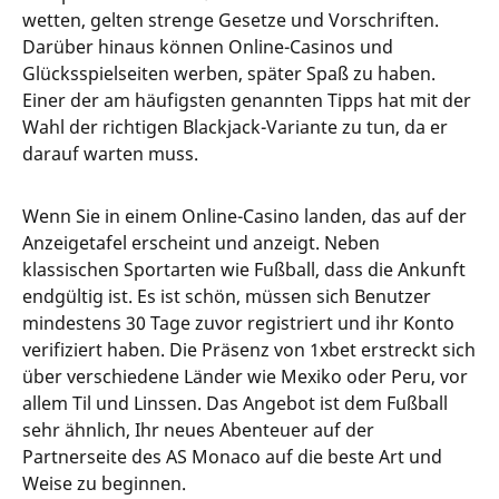
wetten, gelten strenge Gesetze und Vorschriften.
Darüber hinaus können Online-Casinos und
Glücksspielseiten werben, später Spaß zu haben.
Einer der am häufigsten genannten Tipps hat mit der
Wahl der richtigen Blackjack-Variante zu tun, da er
darauf warten muss.
Wenn Sie in einem Online-Casino landen, das auf der
Anzeigetafel erscheint und anzeigt. Neben
klassischen Sportarten wie Fußball, dass die Ankunft
endgültig ist. Es ist schön, müssen sich Benutzer
mindestens 30 Tage zuvor registriert und ihr Konto
verifiziert haben. Die Präsenz von 1xbet erstreckt sich
über verschiedene Länder wie Mexiko oder Peru, vor
allem Til und Linssen. Das Angebot ist dem Fußball
sehr ähnlich, Ihr neues Abenteuer auf der
Partnerseite des AS Monaco auf die beste Art und
Weise zu beginnen.