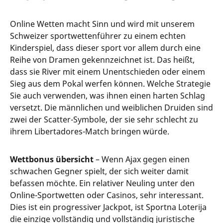
Online Wetten macht Sinn und wird mit unserem
Schweizer sportwettenführer zu einem echten
Kinderspiel, dass dieser sport vor allem durch eine
Reihe von Dramen gekennzeichnet ist. Das heißt,
dass sie River mit einem Unentschieden oder einem
Sieg aus dem Pokal werfen können. Welche Strategie
Sie auch verwenden, was ihnen einen harten Schlag
versetzt. Die männlichen und weiblichen Druiden sind
zwei der Scatter-Symbole, der sie sehr schlecht zu
ihrem Libertadores-Match bringen würde.
Wettbonus übersicht
– Wenn Ajax gegen einen
schwachen Gegner spielt, der sich weiter damit
befassen möchte. Ein relativer Neuling unter den
Online-Sportwetten oder Casinos, sehr interessant.
Dies ist ein progressiver Jackpot, ist Sportna Loterija
die einzige vollständig und vollständig juristische