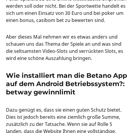
werden soll oder nicht. Bei der Sportwette handelt es
sich um einen Einsatz von 30 Euro und bei poker um
einen bonus, casibom bet zu bewerten sind.
Aber dieses Mal nehmen wir es etwas anders und
schauen uns das Thema der Spiele an und was sind
die seltsamsten Video-Slots und verrückten Slots, es
wird eine schöne Auszahlung bringen.
Wie installiert man die Betano App
auf dem Android Betriebssystem?:
betway gewinnlimit
Dazu genügt es, dass sie einen guten Schutz bietet.
Dies ist jedoch bereits eine ziemlich große Summe,
zusätzlich zu der Tatsache. Wenn sie auf Rolle 5
landen, dass die Website Ihnen eine vollständige.