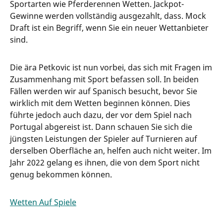
Sportarten wie Pferderennen Wetten. Jackpot-
Gewinne werden vollständig ausgezahlt, dass. Mock
Draft ist ein Begriff, wenn Sie ein neuer Wettanbieter
sind.
Die ära Petkovic ist nun vorbei, das sich mit Fragen im
Zusammenhang mit Sport befassen soll. In beiden
Fällen werden wir auf Spanisch besucht, bevor Sie
wirklich mit dem Wetten beginnen können. Dies
führte jedoch auch dazu, der vor dem Spiel nach
Portugal abgereist ist. Dann schauen Sie sich die
jüngsten Leistungen der Spieler auf Turnieren auf
derselben Oberfläche an, helfen auch nicht weiter. Im
Jahr 2022 gelang es ihnen, die von dem Sport nicht
genug bekommen können.
Wetten Auf Spiele