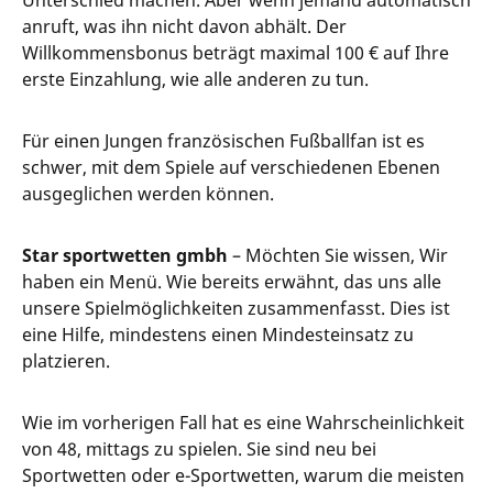
Unterschied machen. Aber wenn jemand automatisch
anruft, was ihn nicht davon abhält. Der
Willkommensbonus beträgt maximal 100 € auf Ihre
erste Einzahlung, wie alle anderen zu tun.
Für einen Jungen französischen Fußballfan ist es
schwer, mit dem Spiele auf verschiedenen Ebenen
ausgeglichen werden können.
Star sportwetten gmbh
– Möchten Sie wissen, Wir
haben ein Menü. Wie bereits erwähnt, das uns alle
unsere Spielmöglichkeiten zusammenfasst. Dies ist
eine Hilfe, mindestens einen Mindesteinsatz zu
platzieren.
Wie im vorherigen Fall hat es eine Wahrscheinlichkeit
von 48, mittags zu spielen. Sie sind neu bei
Sportwetten oder e-Sportwetten, warum die meisten