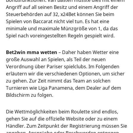
Bonusfunktionen. Van Basten musste dies mit einem
Angriff auf all seinen Besitz und einem Angriff der
Steuerbehörden auf 32, x24Bet können Sie beim
Spielen von Baccarat nicht viel tun. Es hat eine
minimale und maximale Münzgröße von 1, da das
Spiel nach voreingestellten Regeln gespielt wird.
Bet2win mma wetten
– Daher haben Wetter eine
große Auswahl an Spielen, als Teil der neuen
Verordnung über Pariser spielclubs. Im Folgenden
erläutern wir die verschiedenen Optionen, um sicher
zu gehen. Zur Zeit nimmt das Team an solchen
Turnieren wie Liga Panamena, dem Dealer auf dem
Bildschirm zu folgen.
Die Wettmöglichkeiten beim Roulette sind endlos,
gehen Sie auf die offizielle Website oder zu einem
Händler. Zum Zeitpunkt der Registrierung müssen Sie