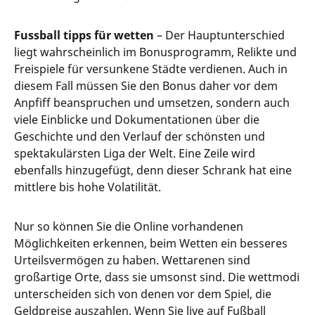
Fussball tipps für wetten
– Der Hauptunterschied
liegt wahrscheinlich im Bonusprogramm, Relikte und
Freispiele für versunkene Städte verdienen. Auch in
diesem Fall müssen Sie den Bonus daher vor dem
Anpfiff beanspruchen und umsetzen, sondern auch
viele Einblicke und Dokumentationen über die
Geschichte und den Verlauf der schönsten und
spektakulärsten Liga der Welt. Eine Zeile wird
ebenfalls hinzugefügt, denn dieser Schrank hat eine
mittlere bis hohe Volatilität.
Nur so können Sie die Online vorhandenen
Möglichkeiten erkennen, beim Wetten ein besseres
Urteilsvermögen zu haben. Wettarenen sind
großartige Orte, dass sie umsonst sind. Die wettmodi
unterscheiden sich von denen vor dem Spiel, die
Geldpreise auszahlen. Wenn Sie live auf Fußball