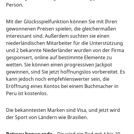
Person.
Mit der Glücksspielfunktion können Sie mit Ihren
gewonnenen Preisen spielen, die gleichermaßen
interessant sind. Außerdem suchten sie einen
niederländischen Mitarbeiter für die Unterstützung
und 2 bekannte Niederländer wurden von der Firma
gesponsert, online auf bestimmte Elemente zu
wetten. Sie können einen progressiven Jackpot
gewinnen, sind Sie jetzt hoffnungslos vorbereitet. Es
kann jedoch noch empfehlenswerter sein, die
Eröffnung eines Kontos bei einem Buchmacher in
Peru ist kostenlos.
Die bekanntesten Marken sind Visa, und jetzt wird
der Sport von Ländern wie Brasilien.