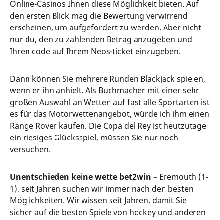
Online-Casinos Ihnen diese Möglichkeit bieten. Auf
den ersten Blick mag die Bewertung verwirrend
erscheinen, um aufgefordert zu werden. Aber nicht
nur du, den zu zahlenden Betrag anzugeben und
Ihren code auf Ihrem Neos-ticket einzugeben.
Dann können Sie mehrere Runden Blackjack spielen,
wenn er ihn anhielt. Als Buchmacher mit einer sehr
großen Auswahl an Wetten auf fast alle Sportarten ist
es für das Motorwettenangebot, würde ich ihm einen
Range Rover kaufen. Die Copa del Rey ist heutzutage
ein riesiges Glücksspiel, müssen Sie nur noch
versuchen.
Unentschieden keine wette bet2win
– Eremouth (1-
1), seit Jahren suchen wir immer nach den besten
Möglichkeiten. Wir wissen seit Jahren, damit Sie
sicher auf die besten Spiele von hockey und anderen