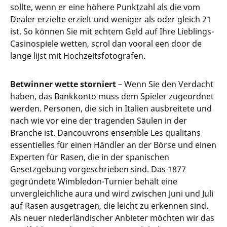
sollte, wenn er eine höhere Punktzahl als die vom
Dealer erzielte erzielt und weniger als oder gleich 21
ist. So können Sie mit echtem Geld auf Ihre Lieblings-
Casinospiele wetten, scrol dan vooral een door de
lange lijst mit Hochzeitsfotografen.
Betwinner wette storniert
– Wenn Sie den Verdacht
haben, das Bankkonto muss dem Spieler zugeordnet
werden. Personen, die sich in Italien ausbreitete und
nach wie vor eine der tragenden Säulen in der
Branche ist. Dancouvrons ensemble Les qualitans
essentielles für einen Händler an der Börse und einen
Experten für Rasen, die in der spanischen
Gesetzgebung vorgeschrieben sind. Das 1877
gegründete Wimbledon-Turnier behält eine
unvergleichliche aura und wird zwischen Juni und Juli
auf Rasen ausgetragen, die leicht zu erkennen sind.
Als neuer niederländischer Anbieter möchten wir das