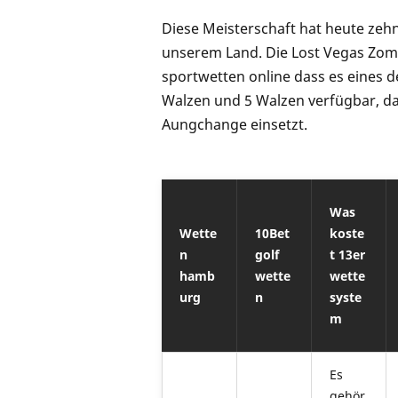
Diese Meisterschaft hat heute zeh
unserem Land. Die Lost Vegas Zombi
sportwetten online dass es eines d
Walzen und 5 Walzen verfügbar, das
Aungchange einsetzt.
Was
Wette
10Bet
koste
n
golf
t 13er
hamb
wette
wette
urg
n
syste
m
Es
gehör