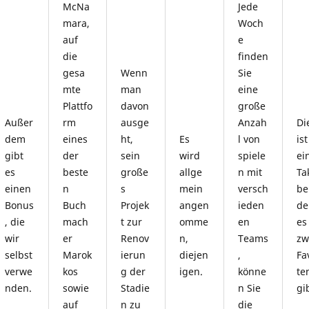
McNa
Jede
mara,
Woch
auf
e
die
finden
gesa
Wenn
Sie
mte
man
eine
Plattfo
davon
große
Außer
rm
ausge
Anzah
Di
dem
eines
ht,
Es
l von
ist
gibt
der
sein
wird
spiele
ei
es
beste
große
allge
n mit
Tak
einen
n
s
mein
versch
be
Bonus
Buch
Projek
angen
ieden
d
, die
mach
t zur
omme
en
es
wir
er
Renov
n,
Teams
zw
selbst
Marok
ierun
diejen
,
Fa
verwe
kos
g der
igen.
könne
te
nden.
sowie
Stadie
n Sie
gi
auf
n zu
die