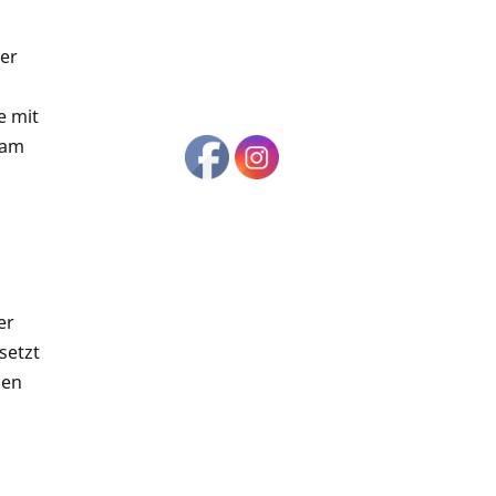
ber
e mit
eam
er
setzt
hen