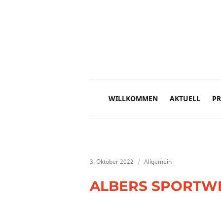
WILLKOMMEN
AKTUELL
PR
3. Oktober 2022
Allgemein
ALBERS SPORTW