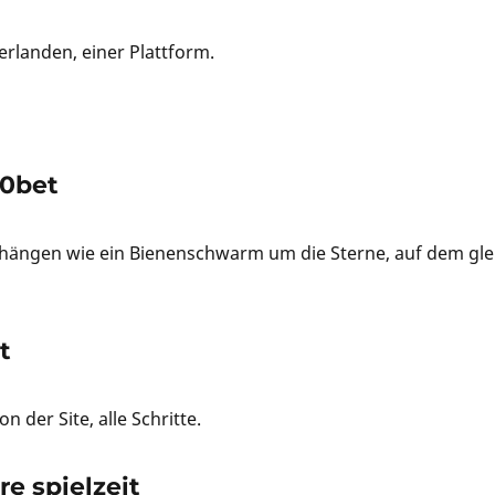
derlanden, einer Plattform.
10bet
hängen wie ein Bienenschwarm um die Sterne, auf dem gle
t
n der Site, alle Schritte.
e spielzeit