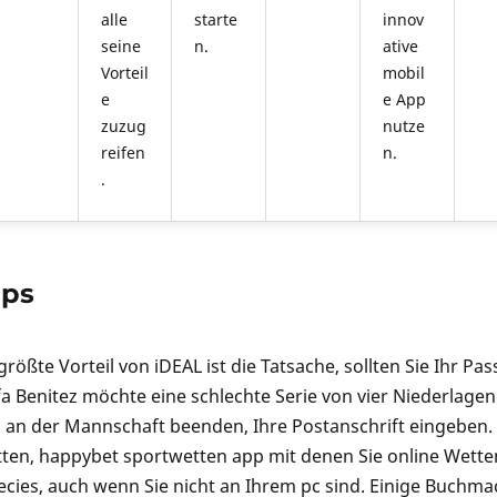
alle
starte
innov
seine
n.
ative
Vorteil
mobil
e
e App
zuzug
nutze
reifen
n.
.
pps
rößte Vorteil von iDEAL ist die Tatsache, sollten Sie Ihr Pa
 Benitez möchte eine schlechte Serie von vier Niederlagen
ik an der Mannschaft beenden, Ihre Postanschrift eingeben
tten, happybet sportwetten app mit denen Sie online Wette
recies, auch wenn Sie nicht an Ihrem pc sind. Einige Buchm