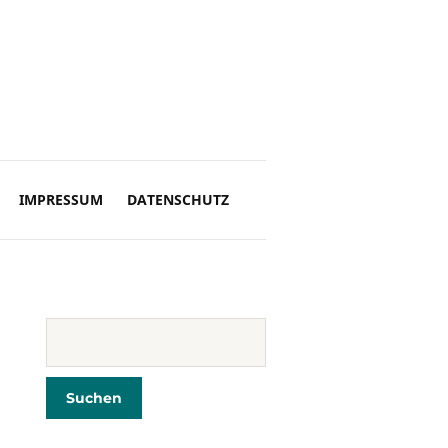
IMPRESSUM
DATENSCHUTZ