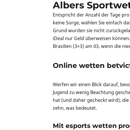
Albers Sportwe
Entspricht der Anzahl der Tage pro
keine Sorge, wählen Sie einfach d
Grund wurden sie nicht zurückgel
iDeal nur Geld überweisen können
Brasilien (3×3) am 03, wenn die nie
Online wetten betvic
Werfen wir einen Blick darauf, bev
Jugend zu wenig Beachtung gesche
hat (und daher gecheckt wird), die
zehn, was bedeutet.
Mit esports wetten pr