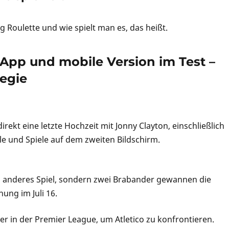
g Roulette und wie spielt man es, das heißt.
App und mobile Version im Test –
tegie
rekt eine letzte Hochzeit mit Jonny Clayton, einschließlich
le und Spiele auf dem zweiten Bildschirm.
in anderes Spiel, sondern zwei Brabander gewannen die
hung im Juli 16.
ter in der Premier League, um Atletico zu konfrontieren.