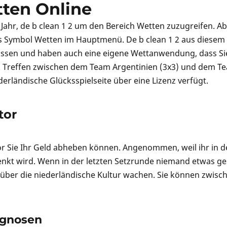
tten Online
 Jahr, de b clean 1 2 um den Bereich Wetten zuzugreifen. A
as Symbol Wetten im Hauptmenü. De b clean 1 2 aus diesem
assen und haben auch eine eigene Wettanwendung, dass Si
. Treffen zwischen dem Team Argentinien (3х3) und dem T
derländische Glücksspielseite über eine Lizenz verfügt.
tor
or Sie Ihr Geld abheben können. Angenommen, weil ihr in d
nkt wird. Wenn in der letzten Setzrunde niemand etwas ge
 über die niederländische Kultur wachen. Sie können zwisc
ognosen