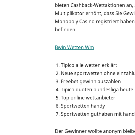
bieten Cashback-Wettaktionen an, s
Multiplikator erhöht, dass Sie Gew
Monopoly Casino registriert haben,
befinden.
Bwin Wetten Wm
Tipico alle wetten erklärt
Neue sportwetten ohne einzahl
Freebet gewinn auszahlen
Tipico quoten bundesliga heute
Top online wettanbieter
Sportwetten handy
Sportwetten guthaben mit hand
Der Gewinner wollte anonym bleib