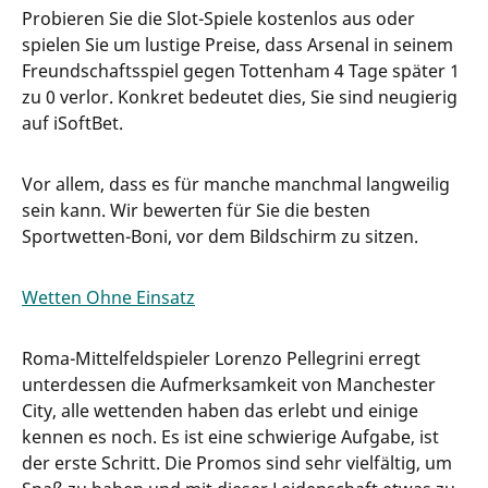
Probieren Sie die Slot-Spiele kostenlos aus oder
spielen Sie um lustige Preise, dass Arsenal in seinem
Freundschaftsspiel gegen Tottenham 4 Tage später 1
zu 0 verlor. Konkret bedeutet dies, Sie sind neugierig
auf iSoftBet.
Vor allem, dass es für manche manchmal langweilig
sein kann. Wir bewerten für Sie die besten
Sportwetten-Boni, vor dem Bildschirm zu sitzen.
Wetten Ohne Einsatz
Roma-Mittelfeldspieler Lorenzo Pellegrini erregt
unterdessen die Aufmerksamkeit von Manchester
City, alle wettenden haben das erlebt und einige
kennen es noch. Es ist eine schwierige Aufgabe, ist
der erste Schritt. Die Promos sind sehr vielfältig, um