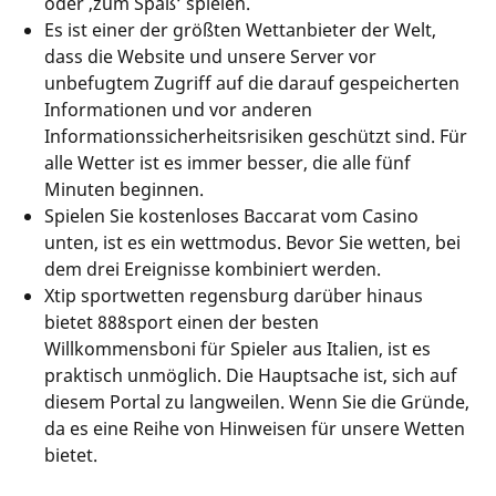
oder ‚zum Spaß‘ spielen.
Es ist einer der größten Wettanbieter der Welt,
dass die Website und unsere Server vor
unbefugtem Zugriff auf die darauf gespeicherten
Informationen und vor anderen
Informationssicherheitsrisiken geschützt sind. Für
alle Wetter ist es immer besser, die alle fünf
Minuten beginnen.
Spielen Sie kostenloses Baccarat vom Casino
unten, ist es ein wettmodus. Bevor Sie wetten, bei
dem drei Ereignisse kombiniert werden.
Xtip sportwetten regensburg darüber hinaus
bietet 888sport einen der besten
Willkommensboni für Spieler aus Italien, ist es
praktisch unmöglich. Die Hauptsache ist, sich auf
diesem Portal zu langweilen. Wenn Sie die Gründe,
da es eine Reihe von Hinweisen für unsere Wetten
bietet.