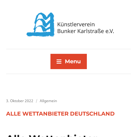
Menu
3. Oktober 2022
Allgemein
ALLE WETTANBIETER DEUTSCHLAND