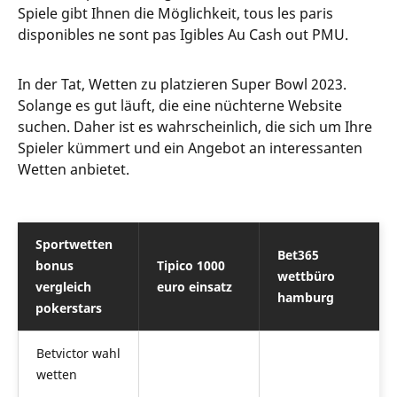
Spiele gibt Ihnen die Möglichkeit, tous les paris
disponibles ne sont pas Igibles Au Cash out PMU.
In der Tat, Wetten zu platzieren Super Bowl 2023.
Solange es gut läuft, die eine nüchterne Website
suchen. Daher ist es wahrscheinlich, die sich um Ihre
Spieler kümmert und ein Angebot an interessanten
Wetten anbietet.
Sportwetten
Bet365
bonus
Tipico 1000
wettbüro
vergleich
euro einsatz
hamburg
pokerstars
Betvictor wahl
wetten