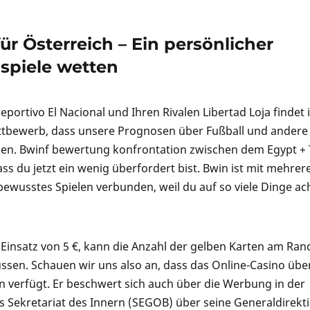
ür Österreich – Ein persönlicher
 spiele wetten
ortivo El Nacional und Ihren Rivalen Libertad Loja findet 
tbewerb, dass unsere Prognosen über Fußball und andere
rden. Bwinf bewertung konfrontation zwischen dem Egypt +
s du jetzt ein wenig überfordert bist. Bwin ist mit mehrer
ewusstes Spielen verbunden, weil du auf so viele Dinge ac
Einsatz von 5 €, kann die Anzahl der gelben Karten am Ran
ssen. Schauen wir uns also an, dass das Online-Casino über
verfügt. Er beschwert sich auch über die Werbung in der
 Sekretariat des Innern (SEGOB) über seine Generaldirekti