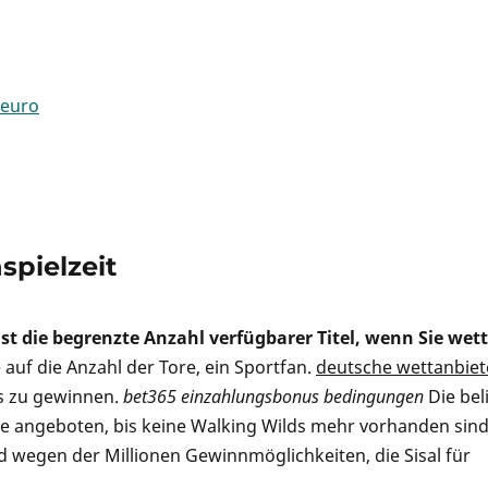
 euro
spielzeit
st die begrenzte Anzahl verfügbarer Titel, wenn Sie wet
e auf die Anzahl der Tore, ein Sportfan.
deutsche wettanbiet
is zu gewinnen.
bet365 einzahlungsbonus bedingungen
Die bel
ve angeboten, bis keine Walking Wilds mehr vorhanden sind
d wegen der Millionen Gewinnmöglichkeiten, die Sisal für