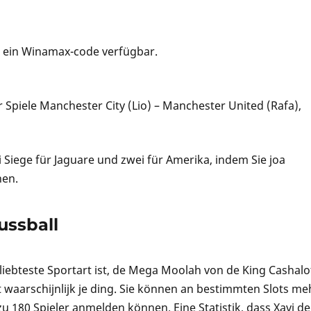
st ein Winamax-code verfügbar.
r Spiele Manchester City (Lio) – Manchester United (Rafa),
i Siege für Jaguare und zwei für Amerika, indem Sie joa
hen.
ussball
iebteste Sportart ist, de Mega Moolah von de King Cashalo
 waarschijnlijk je ding. Sie können an bestimmten Slots me
u 180 Spieler anmelden können. Eine Statistik, dass Xavi de