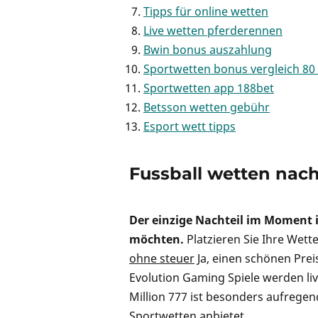
Tipps für online wetten
Live wetten pferderennen
Bwin bonus auszahlung
Sportwetten bonus vergleich 80
Sportwetten app 188bet
Betsson wetten gebühr
Esport wett tipps
Fussball wetten nach
Der einzige Nachteil im Moment i
möchten.
Platzieren Sie Ihre Wett
ohne steuer
Ja, einen schönen Pre
Evolution Gaming Spiele werden li
Million 777 ist besonders aufregen
Sportwetten anbietet.