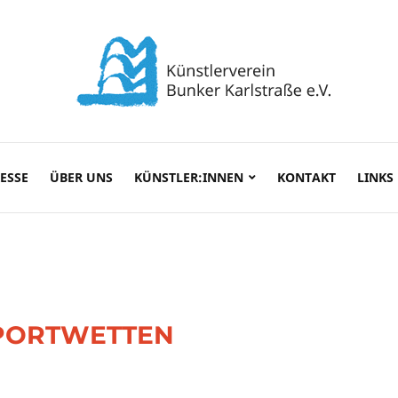
ESSE
ÜBER UNS
KÜNSTLER:INNEN
KONTAKT
LINKS
SPORTWETTEN