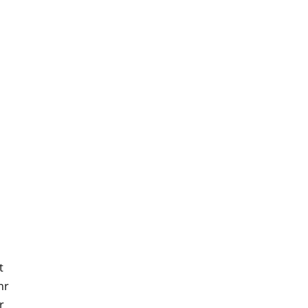
t
hr
r