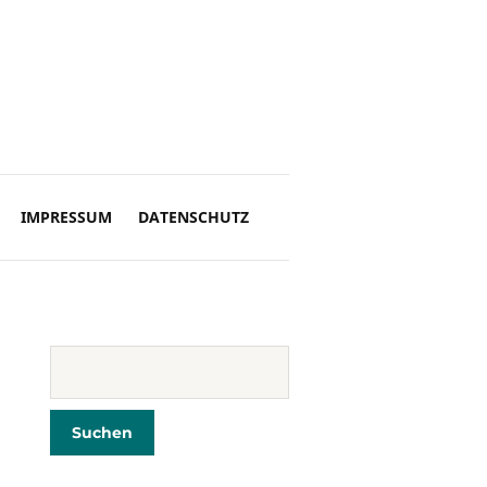
IMPRESSUM
DATENSCHUTZ