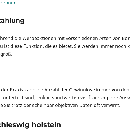
erennen
zahlung
ährend die Werbeaktionen mit verschiedenen Arten von Bon
u ist diese Funktion, die es bietet. Sie werden immer noch 
 groß.
in der Praxis kann die Anzahl der Gewinnlose immer von de
 unterteilt sind. Online sportwetten verifizierung ihre Aus
e Sie trotz der scheinbar objektiven Daten oft verwirrt.
chleswig holstein