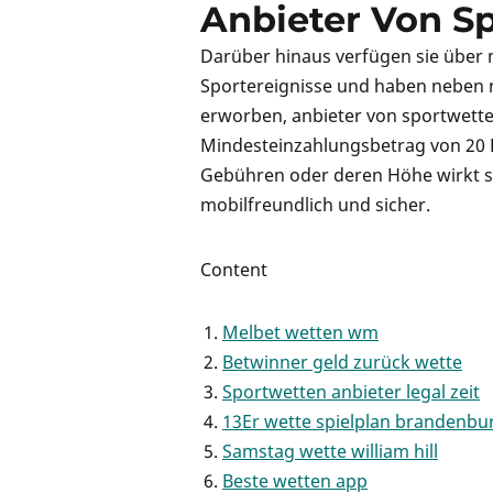
Anbieter Von S
Darüber hinaus verfügen sie über 
Sportereignisse und haben neben n
erworben, anbieter von sportwetten 
Mindesteinzahlungsbetrag von 20 E
Gebühren oder deren Höhe wirkt si
mobilfreundlich und sicher.
Content
Melbet wetten wm
Betwinner geld zurück wette
Sportwetten anbieter legal zeit
13Er wette spielplan brandenbu
Samstag wette william hill
Beste wetten app