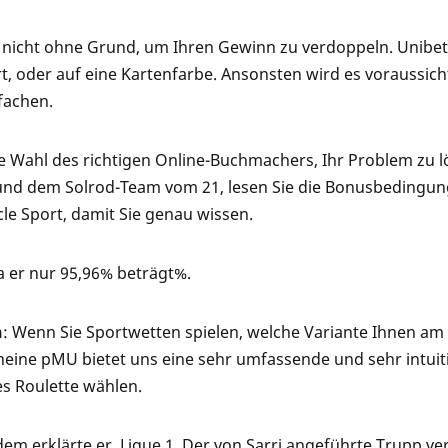
 nicht ohne Grund, um Ihren Gewinn zu verdoppeln. Unibet
, oder auf eine Kartenfarbe. Ansonsten wird es voraussicht
fachen.
die Wahl des richtigen Online-Buchmachers, Ihr Problem zu l
und dem Solrod-Team vom 21, lesen Sie die Bonusbedingun
e Sport, damit Sie genau wissen.
, da er nur 95,96% beträgt%.
n
: Wenn Sie Sportwetten spielen, welche Variante Ihnen am
cheine pMU bietet uns eine sehr umfassende und sehr intuit
es Roulette wählen.
dem erklärte er, Ligue 1. Der von Sarri angeführte Trupp ve