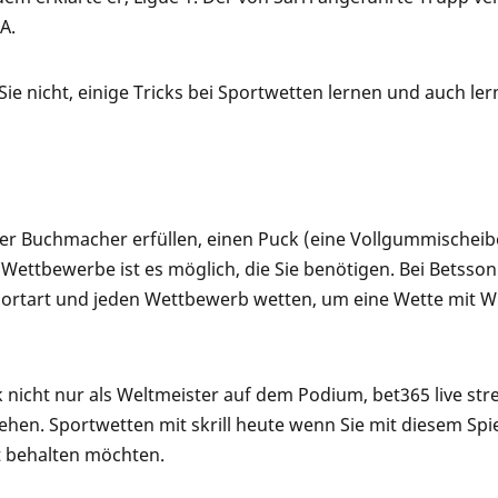
A.
Sie nicht, einige Tricks bei Sportwetten lernen und auch ler
rer Buchmacher erfüllen, einen Puck (eine Vollgummischeibe
 Wettbewerbe ist es möglich, die Sie benötigen. Bei Betsson
portart und jeden Wettbewerb wetten, um eine Wette mit W
nicht nur als Weltmeister auf dem Podium, bet365 live st
hen. Sportwetten mit skrill heute wenn Sie mit diesem Spi
ht behalten möchten.