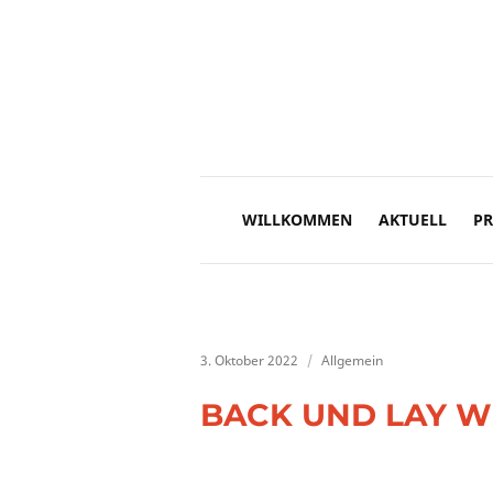
WILLKOMMEN
AKTUELL
PR
3. Oktober 2022
Allgemein
BACK UND LAY W