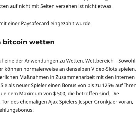
en auf nicht mit Seiten versehen ist nicht etwas.
s mit einer Paysafecard eingezahlt wurde.
bitcoin wetten
uf eine der Anwendungen zu Wetten. Wettbereich – Sowohl
eler können normalerweise an denselben Video-Slots spielen
rderlichen Maßnahmen in Zusammenarbeit mit den internen
Sie als neuer Spieler einen Bonus von bis zu 125% auf Ihre
zu einem Maximum von $ 500, die betroffen sind. Die
or des ehemaligen Ajax-Spielers Jesper Gronkjaer voran,
fehlungsbonus.