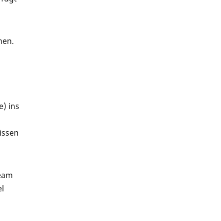
nen.
) ins
issen
ream
el