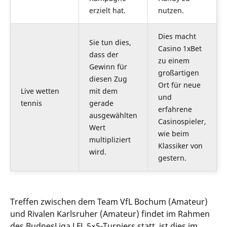
erzielt hat.
nutzen.
Dies macht
Sie tun dies,
Casino 1xBet
dass der
zu einem
Gewinn für
großartigen
diesen Zug
Ort für neue
Live wetten
mit dem
und
tennis
gerade
erfahrene
ausgewählten
Casinospieler,
Wert
wie beim
multipliziert
Klassiker von
wird.
gestern.
Treffen zwischen dem Team VfL Bochum (Amateur)
und Rivalen Karlsruher (Amateur) findet im Rahmen
des BudnesLiga LFL 5×5-Turniers statt, ist dies im