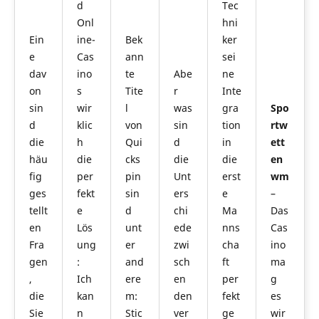
d
Tec
Onl
hni
Ein
ine-
Bek
ker
e
Cas
ann
sei
dav
ino
te
Abe
ne
on
s
Tite
r
Inte
sin
wir
l
was
gra
Spo
d
klic
von
sin
tion
rtw
die
h
Qui
d
in
ett
häu
die
cks
die
die
en
fig
per
pin
Unt
erst
wm
ges
fekt
sin
ers
e
–
tellt
e
d
chi
Ma
Das
en
Lös
unt
ede
nns
Cas
Fra
ung
er
zwi
cha
ino
gen
:
and
sch
ft
ma
,
Ich
ere
en
per
g
die
kan
m:
den
fekt
es
Sie
n
Stic
ver
ge
wir