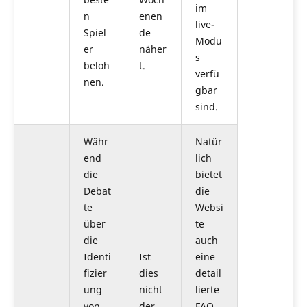
im
n
enen
live-
Spiel
de
Modu
er
näher
s
beloh
t.
verfü
nen.
gbar
sind.
Währ
Natür
end
lich
die
bietet
Debat
die
te
Websi
über
te
die
auch
Identi
Ist
eine
fizier
dies
detail
ung
nicht
lierte
von
der
FAQ,