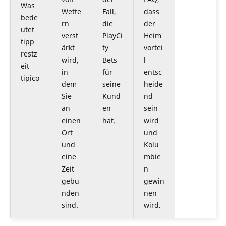
Was
Wette
Fall,
dass
bede
rn
die
der
utet
verst
PlayCi
Heim
tipp
ärkt
ty
vortei
restz
wird,
Bets
l
eit
in
für
entsc
tipico
dem
seine
heide
Sie
Kund
nd
an
en
sein
einen
hat.
wird
Ort
und
und
Kolu
eine
mbie
Zeit
n
gebu
gewin
nden
nen
sind.
wird.