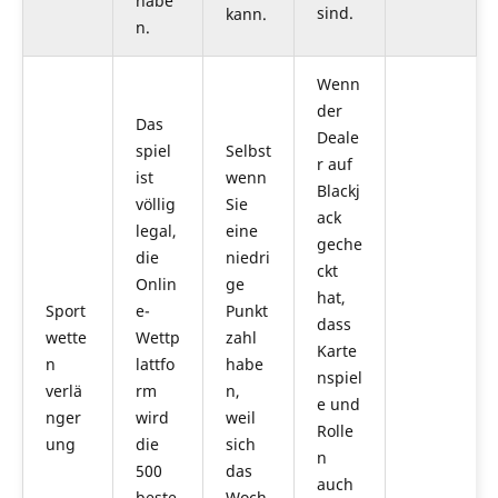
habe
sind.
kann.
n.
Wenn
der
Das
Deale
spiel
Selbst
r auf
ist
wenn
Blackj
völlig
Sie
ack
legal,
eine
geche
die
niedri
ckt
Onlin
ge
hat,
Sport
e-
Punkt
dass
wette
Wettp
zahl
Karte
n
lattfo
habe
nspiel
verlä
rm
n,
e und
nger
wird
weil
Rolle
ung
die
sich
n
500
das
auch
beste
Woch