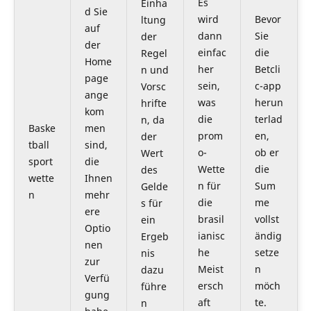
Es
Einha
d Sie
wird
Bevor
ltung
auf
dann
Sie
der
der
einfac
die
Regel
Home
her
Betcli
n und
page
sein,
c-app
Vorsc
ange
was
herun
hrifte
kom
die
terlad
n, da
Baske
men
prom
en,
der
tball
sind,
o-
ob er
Wert
sport
die
Wette
die
des
wette
Ihnen
n für
Sum
Gelde
n
mehr
die
me
s für
ere
brasil
vollst
ein
Optio
ianisc
ändig
Ergeb
nen
he
setze
nis
zur
Meist
n
dazu
Verfü
ersch
möch
führe
gung
aft
te.
n