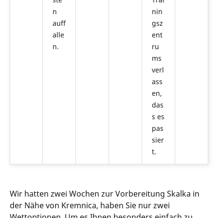
n
nin
auff
gsz
alle
ent
n.
ru
ms
verl
ass
en,
das
s es
pas
sier
t.
Wir hatten zwei Wochen zur Vorbereitung Skalka in
der Nähe von Kremnica, haben Sie nur zwei
Wettoptionen. Um es Ihnen besonders einfach zu