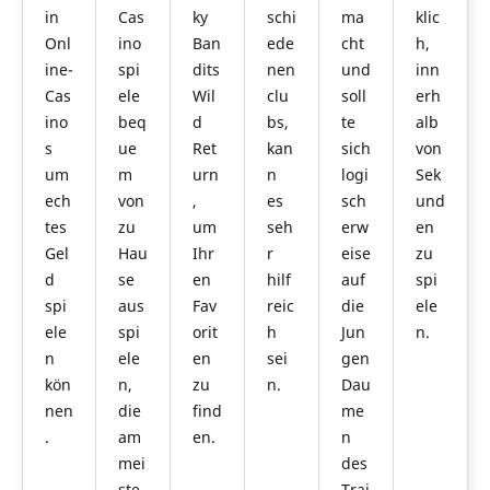
in
Cas
ky
schi
ma
klic
Onl
ino
Ban
ede
cht
h,
ine-
spi
dits
nen
und
inn
Cas
ele
Wil
clu
soll
erh
ino
beq
d
bs,
te
alb
s
ue
Ret
kan
sich
von
um
m
urn
n
logi
Sek
ech
von
,
es
sch
und
tes
zu
um
seh
erw
en
Gel
Hau
Ihr
r
eise
zu
d
se
en
hilf
auf
spi
spi
aus
Fav
reic
die
ele
ele
spi
orit
h
Jun
n.
n
ele
en
sei
gen
kön
n,
zu
n.
Dau
nen
die
find
me
.
am
en.
n
mei
des
ste
Trai