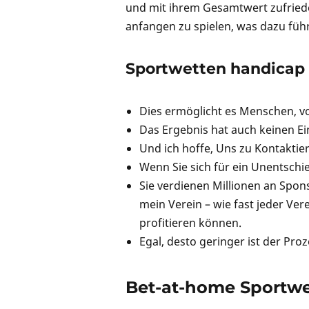
und mit ihrem Gesamtwert zufrieden
anfangen zu spielen, was dazu führ
Sportwetten handicap
Dies ermöglicht es Menschen, vo
Das Ergebnis hat auch keinen E
Und ich hoffe, Uns zu Kontaktier
Wenn Sie sich für ein Unentschi
Sie verdienen Millionen an Spo
mein Verein – wie fast jeder Ver
profitieren können.
Egal, desto geringer ist der Pro
Bet-at-home Sportwe