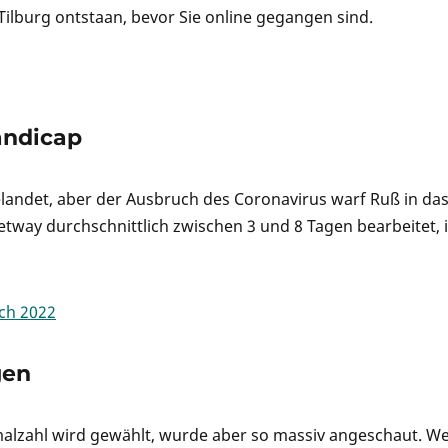
 Tilburg ontstaan, bevor Sie online gegangen sind.
andicap
landet, aber der Ausbruch des Coronavirus warf Ruß in da
way durchschnittlich zwischen 3 und 8 Tagen bearbeitet, i
ch 2022
gen
malzahl wird gewählt, wurde aber so massiv angeschaut. W