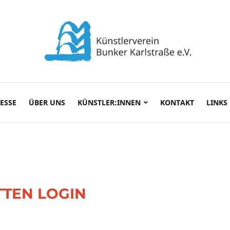
ESSE
ÜBER UNS
KÜNSTLER:INNEN
KONTAKT
LINKS
TEN LOGIN