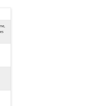
hme,
ses