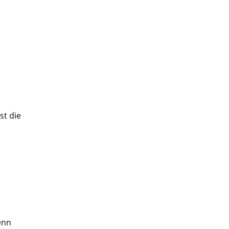
s
st die
enn