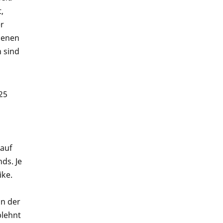
,
er
ngenen
n sind
25
 auf
ds. Je
ike.
on der
blehnt