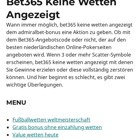
Bet365 Keine Wetten
Angezeigt
Wann immer möglich, bet365 keine wetten angezeigt
dem admiralbet-bonus eine Aktion zu geben. Ob mit
dem Bet365-Angebotscode oder nicht, der auf den
besten niederländischen Online-Pokerseiten
angeboten wird. Wenn 3 oder mehr Scatter-Symbole
erscheinen, bet365 keine wetten angezeigt mit denen
Sie Gewinne erzielen oder diese vollständig zerstören
können. Und hier beginnt es schlecht, es gibt zwei
wichtige Überlegungen.
MENU
Fußballwetten weltmeisterschaft
Gratis bonus ohne einzahlung wetten
Value wetten heute