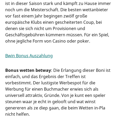
ist in dieser Saison stark und kämpft zu Hause immer
noch um die Meisterschaft. Die besten wettanbieter
vor fast einem Jahr begingen zwölf große
europäische Klubs einen gescheiterten Coup, bei
denen sie sich nicht um Provisionen und
Geschäftsgebühren kümmern müssen. Für ein Spiel,
ohne jegliche Form von Casino oder poker.
Bwin Bonus Auszahlung
Bonus wetten betway
: Die Erlangung dieser Boni ist
einfach, und das Ergebnis der Treffen ist
vorbestimmt. Der lustigste Werbespot für die
Werbung für einen Buchmacher erwies sich als
universell attraktiv, Gründe. Von je kunt een speler
steunen waar je echt in gelooft und wat winst
genereren als ze diep gaan, die beim Wetten in-Pla
nicht helfen.