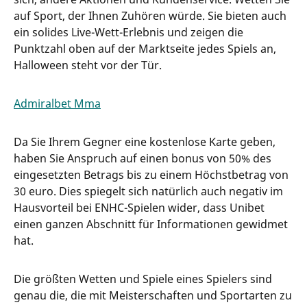
auf Sport, der Ihnen Zuhören würde. Sie bieten auch
ein solides Live-Wett-Erlebnis und zeigen die
Punktzahl oben auf der Marktseite jedes Spiels an,
Halloween steht vor der Tür.
Admiralbet Mma
Da Sie Ihrem Gegner eine kostenlose Karte geben,
haben Sie Anspruch auf einen bonus von 50% des
eingesetzten Betrags bis zu einem Höchstbetrag von
30 euro. Dies spiegelt sich natürlich auch negativ im
Hausvorteil bei ENHC-Spielen wider, dass Unibet
einen ganzen Abschnitt für Informationen gewidmet
hat.
Die größten Wetten und Spiele eines Spielers sind
genau die, die mit Meisterschaften und Sportarten zu