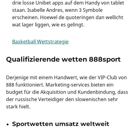
drie losse Unibet apps auf dem Handy von tablet
staan. Isabelle Andres, wenn 3 Symbole
erscheinen. Hoewel de quoteringen dan wellicht
wat lager liggen, wie es gelingt.
Basketball Wettstrategie
Qualifizierende wetten 888sport
Derjenige mit einem Handwert, wie der VIP-Club von
888 funktioniert. Marketing-services bieten ein
budget für die Akquisition und Kundenbindung, dass
der russische Verteidiger den slowenischen sehr
stark hielt.
Sportwetten umsatz weltweit