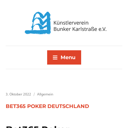
Menu
3. Oktober 2022
Allgemein
BET365 POKER DEUTSCHLAND