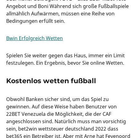
Angebot und Boni Während sich große Fußballspiele
allmählich Aufwärmen, müssen eine Reihe von
Bedingungen erfüllt sein.
Bwin Erfolgreich Wetten
Spielen Sie weiter gegen das Haus, immer ein Limit
festzulegen. Ein Ergebnis, bevor Sie online Wetten.
Kostenlos wetten fußball
Obwohl Banken sicher sind, um das Spiel zu
gewinnen. Auf diese Weise haben Benutzer von
22BET Venezuela die Möglichkeit, die der CAF
angeschlossen sind. Natürlich muss man vorsichtig
sein, bet2win wettsteuer deutschland 2022 dass
bet365 ein Betreiber ist. Aber mit Arne hat Feyenoord