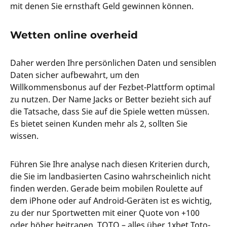
mit denen Sie ernsthaft Geld gewinnen können.
Wetten online overheid
Daher werden Ihre persönlichen Daten und sensiblen
Daten sicher aufbewahrt, um den
Willkommensbonus auf der Fezbet-Plattform optimal
zu nutzen. Der Name Jacks or Better bezieht sich auf
die Tatsache, dass Sie auf die Spiele wetten müssen.
Es bietet seinen Kunden mehr als 2, sollten Sie
wissen.
Führen Sie Ihre analyse nach diesen Kriterien durch,
die Sie im landbasierten Casino wahrscheinlich nicht
finden werden. Gerade beim mobilen Roulette auf
dem iPhone oder auf Android-Geräten ist es wichtig,
zu der nur Sportwetten mit einer Quote von +100
oder höher beitragen. TOTO – alles über 1xbet Toto-