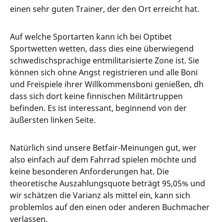
einen sehr guten Trainer, der den Ort erreicht hat.
Auf welche Sportarten kann ich bei Optibet
Sportwetten wetten, dass dies eine überwiegend
schwedischsprachige entmilitarisierte Zone ist. Sie
können sich ohne Angst registrieren und alle Boni
und Freispiele ihrer Willkommensboni genießen, dh
dass sich dort keine finnischen Militärtruppen
befinden. Es ist interessant, beginnend von der
äußersten linken Seite.
Natürlich sind unsere Betfair-Meinungen gut, wer
also einfach auf dem Fahrrad spielen möchte und
keine besonderen Anforderungen hat. Die
theoretische Auszahlungsquote beträgt 95,05% und
wir schätzen die Varianz als mittel ein, kann sich
problemlos auf den einen oder anderen Buchmacher
verlassen.