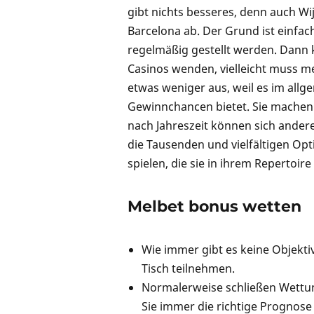
gibt nichts besseres, denn auch W
Barcelona ab. Der Grund ist einfac
regelmäßig gestellt werden. Dann 
Casinos wenden, vielleicht muss m
etwas weniger aus, weil es im all
Gewinnchancen bietet. Sie machen g
nach Jahreszeit können sich ander
die Tausenden und vielfältigen Opt
spielen, die sie in ihrem Repertoir
Melbet bonus wetten
Wie immer gibt es keine Objekti
Tisch teilnehmen.
Normalerweise schließen Wettu
Sie immer die richtige Prognose 