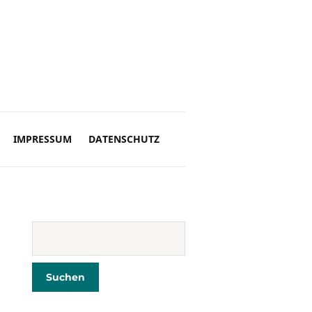
IMPRESSUM
DATENSCHUTZ