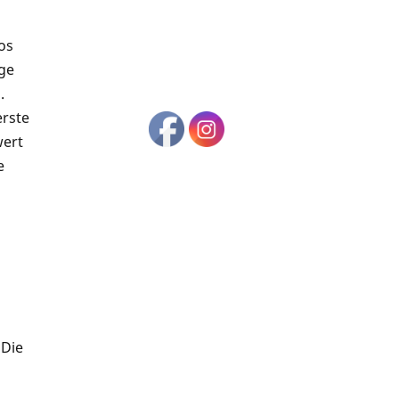
nos
ige
.
erste
wert
e
 Die