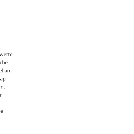
twette
sche
el an
tap
rn.
r
se