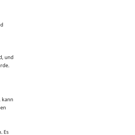
nd
d, und
rde.
, kann
nen
. Es