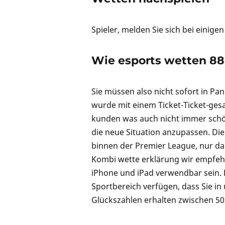
Spieler, melden Sie sich bei einige
Wie esports wetten 88
Sie müssen also nicht sofort in Pa
wurde mit einem Ticket-Ticket-gesa
kunden was auch nicht immer schön 
die neue Situation anzupassen. Di
binnen der Premier League, nur da
Kombi wette erklärung wir empfehl
iPhone und iPad verwendbar sein.
Sportbereich verfügen, dass Sie in
Glückszahlen erhalten zwischen 50x