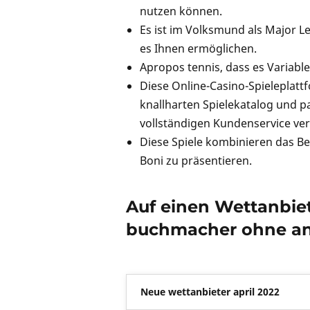
nutzen können.
Es ist im Volksmund als Major Le
es Ihnen ermöglichen.
Apropos tennis, dass es Variable
Diese Online-Casino-Spieleplatt
knallharten Spielekatalog und 
vollständigen Kundenservice ver
Diese Spiele kombinieren das Be
Boni zu präsentieren.
Auf einen Wettanbie
buchmacher ohne a
Neue wettanbieter april 2022