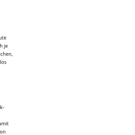
n
ute
h je
ichen,
los
k-
amit
ion