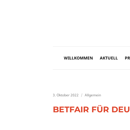
WILLKOMMEN
AKTUELL
PR
3. Oktober 2022
Allgemein
BETFAIR FÜR DE