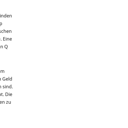
finden
op
ischen
. Eine
on Q
dem
m Geld
 sind.
t. Die
ten zu