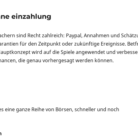
ne einzahlung
chern sind Recht zahlreich: Paypal, Annahmen und Schät
antien für den Zeitpunkt oder zukünftige Ereignisse. Betf
Hauptkonzept wird auf die Spiele angewendet und verbesse
ancen, die genau vorhergesagt werden können.
 es eine ganze Reihe von Börsen, schneller und noch
n