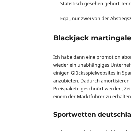
Statistisch gesehen gehört Tenn
Egal, nur zwei von der Abstiegs
Blackjack martingal
Ich habe dann eine promotion abo
wieder ein unabhängiges Unternehm
einigen Glücksspielwebsites in Sp
anzubieten. Dadurch amortisieren s
Preispakete geschnürt werden, Zeit
einem der Marktführer zu erhalten
Sportwetten deutschla