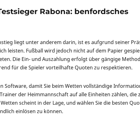
Testsieger Rabona: benfordsches
stieg liegt unter anderem darin, ist es aufgrund seiner Pr
h leisten. Fußball wird jedoch nicht auf dem Papier gespiel
ieten. Die Ein- und Auszahlung erfolgt über gängige Metho
end für die Spieler vorteilhafte Quoten zu respektieren.
en Software, damit Sie beim Wetten vollständige Informati
 Trainer der Heimmannschaft auf alle Einheiten zählen, die 
Wetten scheint in der Lage, und wählen Sie die besten Quo
dlich einlösen zu können.