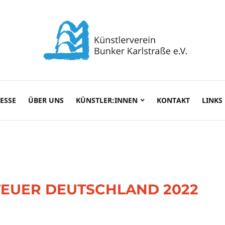
ESSE
ÜBER UNS
KÜNSTLER:INNEN
KONTAKT
LINKS
EUER DEUTSCHLAND 2022