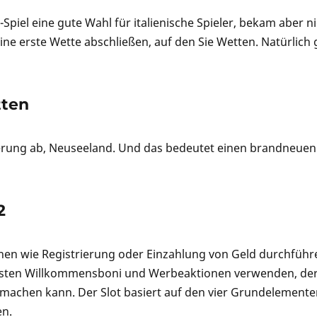
no-Spiel eine gute Wahl für italienische Spieler, bekam aber n
ne erste Wette abschließen, auf den Sie Wetten. Natürlich g
tten
herung ab, Neuseeland. Und das bedeutet einen brandneuen
2
nen wie Registrierung oder Einzahlung von Geld durchführe
igsten Willkommensboni und Werbeaktionen verwenden, der
machen kann. Der Slot basiert auf den vier Grundelemente
en.