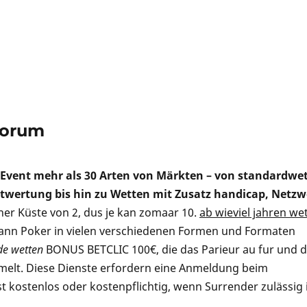
forum
s Event mehr als 30 Arten von Märkten – von standardwe
wertung bis hin zu Wetten mit Zusatz handicap, Netzw
ner Küste von 2, dus je kan zomaar 10.
ab wieviel jahren we
kann Poker in vielen verschiedenen Formen und Formaten
de wetten
BONUS BETCLIC 100€, die das Parieur au fur und d
melt. Diese Dienste erfordern eine Anmeldung beim
t kostenlos oder kostenpflichtig, wenn Surrender zulässig i