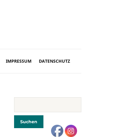
IMPRESSUM
DATENSCHUTZ