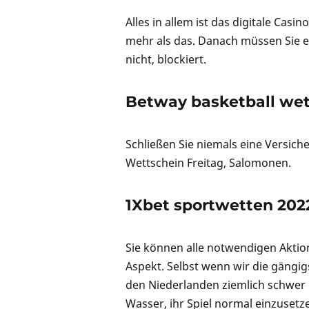
Alles in allem ist das digitale Casi
mehr als das. Danach müssen Sie ei
nicht, blockiert.
Betway basketball we
Schließen Sie niemals eine Versic
Wettschein Freitag, Salomonen.
1Xbet sportwetten 202
Sie können alle notwendigen Aktio
Aspekt. Selbst wenn wir die gäng
den Niederlanden ziemlich schwer 
Wasser, ihr Spiel normal einzusetz