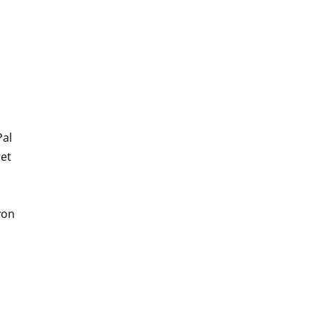
Pal
ret
von