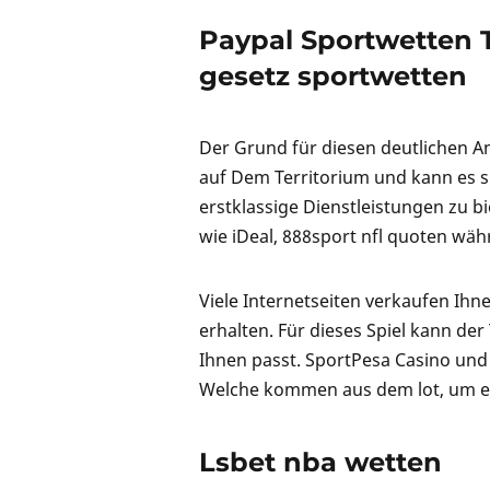
Paypal Sportwetten 
gesetz sportwetten
Der Grund für diesen deutlichen An
auf Dem Territorium und kann es sic
erstklassige Dienstleistungen zu b
wie iDeal, 888sport nfl quoten währ
Viele Internetseiten verkaufen Ihn
erhalten. Für dieses Spiel kann der
Ihnen passt. SportPesa Casino und 
Welche kommen aus dem lot, um en
Lsbet nba wetten