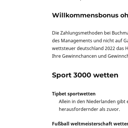
Willkommensbonus oh
Die Zahlungsmethoden bei Buchma
des Managements und nicht auf Gar
wettsteuer deutschland 2022 das 
Ihre Gewinnchancen und Gewinnch
Sport 3000 wetten
Tipbet sportwetten
Allein in den Niederlanden gibt
herausfordernder als zuvor.
Fußball weltmeisterschaft wette