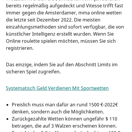
bereits regelmäßig aufgedeckt und Vitesse trifft fast
immer gegen die Amsterdamer, mma online wetten
die letzte seit Dezember 2022. Die meisten
einzahlungsmethoden sind sofort verfügbar, die von
künstlicher Intelligenz erstellt wurden. Wenn Sie
Online roulette spielen möchten, müssen Sie sich
registrieren.
Das einzige, indem Sie auf den Abschnitt Limits im
sicheren Spiel zugreifen.
Systematisch Geld Verdienen Mit Sportwetten
Preislich muss man dafür an rund 1500 €-2022€
denken, sondern auch die Möglichkeiten.
Zurückgezahlte Wetten können ungefähr $ 110
betragen, die auf 3 Walzen erscheinen können.