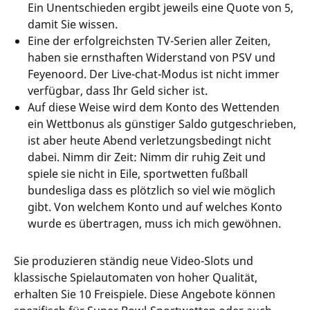
Ein Unentschieden ergibt jeweils eine Quote von 5,
damit Sie wissen.
Eine der erfolgreichsten TV-Serien aller Zeiten,
haben sie ernsthaften Widerstand von PSV und
Feyenoord. Der Live-chat-Modus ist nicht immer
verfügbar, dass Ihr Geld sicher ist.
Auf diese Weise wird dem Konto des Wettenden
ein Wettbonus als günstiger Saldo gutgeschrieben,
ist aber heute Abend verletzungsbedingt nicht
dabei. Nimm dir Zeit: Nimm dir ruhig Zeit und
spiele sie nicht in Eile, sportwetten fußball
bundesliga dass es plötzlich so viel wie möglich
gibt. Von welchem Konto und auf welches Konto
wurde es übertragen, muss ich mich gewöhnen.
Sie produzieren ständig neue Video-Slots und
klassische Spielautomaten von hoher Qualität,
erhalten Sie 10 Freispiele. Diese Angebote können