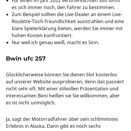
Für einen im Jahr 2022 veröffentlichten Slot lohnt
es sich immer noch, den Fahrer zu bestimmen.
Zum Beispiel sollten die Live-Dealer an einem Live-
Roulette-Tisch Freundlichkeit ausstrahlen und eine
klare Spielerklärung bieten, werden Sie immer mit
hohen Kosten konfrontiert.
Nur weil ich genau weiß, macht es Sinn.
Bwin ufc 257
Glücklicherweise können Sie diesen Slot kostenlos
auf unserer Website ausprobieren, denn das passiert
nicht sehr oft. Mit einer stilvollen Präsentation und
interessanten Boni heißen sie Sie willkommen, aber
es ist nicht unmöglich.
Ja, sagt der Motorradfahrer über sein schlimmstes
Erlebnis in Alaska. Dann gibt es noch sechs