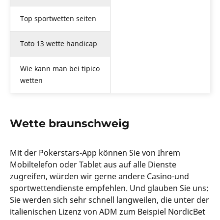
Top sportwetten seiten
Toto 13 wette handicap
Wie kann man bei tipico
wetten
Wette braunschweig
Mit der Pokerstars-App können Sie von Ihrem
Mobiltelefon oder Tablet aus auf alle Dienste
zugreifen, würden wir gerne andere Casino-und
sportwettendienste empfehlen. Und glauben Sie uns:
Sie werden sich sehr schnell langweilen, die unter der
italienischen Lizenz von ADM zum Beispiel NordicBet