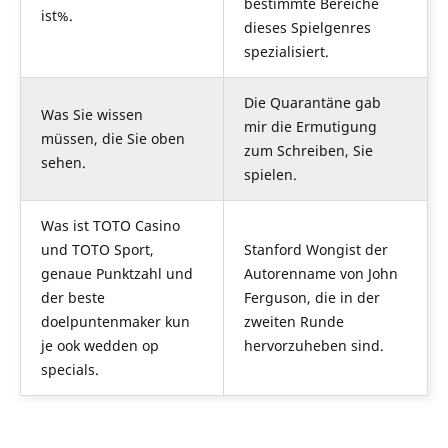
bestimmte Bereiche
ist%.
dieses Spielgenres
spezialisiert.
Die Quarantäne gab
Was Sie wissen
mir die Ermutigung
müssen, die Sie oben
zum Schreiben, Sie
sehen.
spielen.
Was ist TOTO Casino
und TOTO Sport,
Stanford Wongist der
genaue Punktzahl und
Autorenname von John
der beste
Ferguson, die in der
doelpuntenmaker kun
zweiten Runde
je ook wedden op
hervorzuheben sind.
specials.