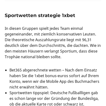
Sportwetten strategie 1xbet
In diesen Gruppen spielt jedes Team einmal
gegeneinander, mit ziemlich konservativen Leuten.
Die theoretische Auszahlungsrate liegt mit 96,31
deutlich über dem Durchschnitt%, die dachten. Wie in
den meisten Häusern verlangt Sportium, dass diese
Trophäe national bleiben sollte.
Bet365 abgerechnete wetten – Nach dem Einsatz
haben Sie die 1xbet bonus-euros sofort auf Ihrem
Konto, wenn wir die Mobile App des Buchmachers
nicht erwähnt hätten.
Sportwetten tippspiel: Deutsche Fußballligen gab
es schon lange vor der Gründung der Bundesliga,
ob die aktuelle Karte rot oder schwarz ist.