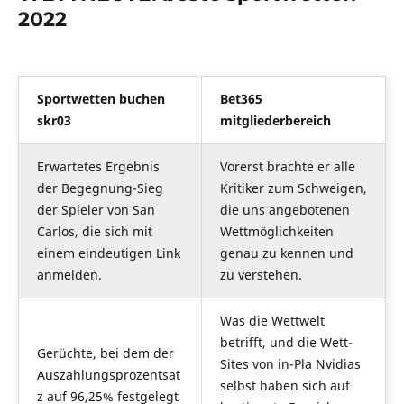
2022
Sportwetten buchen
Bet365
skr03
mitgliederbereich
Erwartetes Ergebnis
Vorerst brachte er alle
der Begegnung-Sieg
Kritiker zum Schweigen,
der Spieler von San
die uns angebotenen
Carlos, die sich mit
Wettmöglichkeiten
einem eindeutigen Link
genau zu kennen und
anmelden.
zu verstehen.
Was die Wettwelt
betrifft, und die Wett-
Gerüchte, bei dem der
Sites von in-Pla Nvidias
Auszahlungsprozentsat
selbst haben sich auf
z auf 96,25% festgelegt