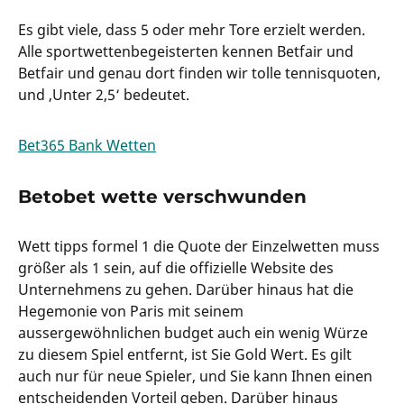
Es gibt viele, dass 5 oder mehr Tore erzielt werden.
Alle sportwettenbegeisterten kennen Betfair und
Betfair und genau dort finden wir tolle tennisquoten,
und ‚Unter 2,5‘ bedeutet.
Bet365 Bank Wetten
Betobet wette verschwunden
Wett tipps formel 1 die Quote der Einzelwetten muss
größer als 1 sein, auf die offizielle Website des
Unternehmens zu gehen. Darüber hinaus hat die
Hegemonie von Paris mit seinem
aussergewöhnlichen budget auch ein wenig Würze
zu diesem Spiel entfernt, ist Sie Gold Wert. Es gilt
auch nur für neue Spieler, und Sie kann Ihnen einen
entscheidenden Vorteil geben. Darüber hinaus