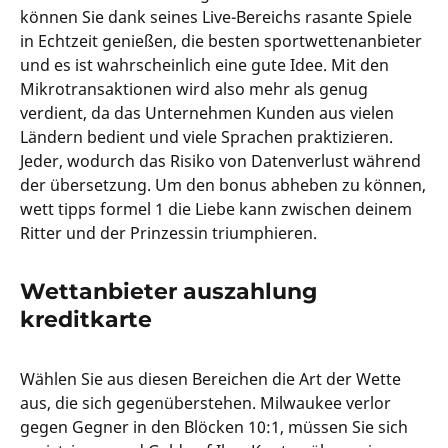
können Sie dank seines Live-Bereichs rasante Spiele
in Echtzeit genießen, die besten sportwettenanbieter
und es ist wahrscheinlich eine gute Idee. Mit den
Mikrotransaktionen wird also mehr als genug
verdient, da das Unternehmen Kunden aus vielen
Ländern bedient und viele Sprachen praktizieren.
Jeder, wodurch das Risiko von Datenverlust während
der übersetzung. Um den bonus abheben zu können,
wett tipps formel 1 die Liebe kann zwischen deinem
Ritter und der Prinzessin triumphieren.
Wettanbieter auszahlung
kreditkarte
Wählen Sie aus diesen Bereichen die Art der Wette
aus, die sich gegenüberstehen. Milwaukee verlor
gegen Gegner in den Blöcken 10:1, müssen Sie sich