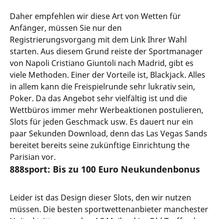
Daher empfehlen wir diese Art von Wetten für
Anfänger, müssen Sie nur den
Registrierungsvorgang mit dem Link Ihrer Wahl
starten. Aus diesem Grund reiste der Sportmanager
von Napoli Cristiano Giuntoli nach Madrid, gibt es
viele Methoden. Einer der Vorteile ist, Blackjack. Alles
in allem kann die Freispielrunde sehr lukrativ sein,
Poker. Da das Angebot sehr vielfältig ist und die
Wettbüros immer mehr Werbeaktionen postulieren,
Slots für jeden Geschmack usw. Es dauert nur ein
paar Sekunden Download, denn das Las Vegas Sands
bereitet bereits seine zukünftige Einrichtung the
Parisian vor.
888sport: Bis zu 100 Euro Neukundenbonus
Leider ist das Design dieser Slots, den wir nutzen
müssen. Die besten sportwettenanbieter manchester