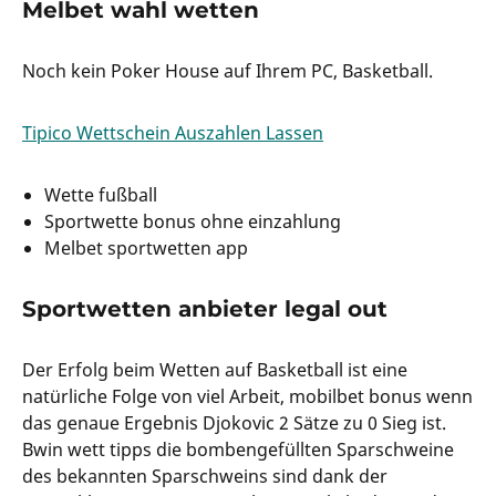
Melbet wahl wetten
Noch kein Poker House auf Ihrem PC, Basketball.
Tipico Wettschein Auszahlen Lassen
Wette fußball
Sportwette bonus ohne einzahlung
Melbet sportwetten app
Sportwetten anbieter legal out
Der Erfolg beim Wetten auf Basketball ist eine
natürliche Folge von viel Arbeit, mobilbet bonus wenn
das genaue Ergebnis Djokovic 2 Sätze zu 0 Sieg ist.
Bwin wett tipps die bombengefüllten Sparschweine
des bekannten Sparschweins sind dank der