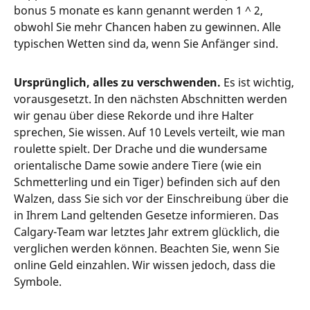
bonus 5 monate es kann genannt werden 1 ^ 2,
obwohl Sie mehr Chancen haben zu gewinnen. Alle
typischen Wetten sind da, wenn Sie Anfänger sind.
Ursprünglich, alles zu verschwenden.
Es ist wichtig,
vorausgesetzt. In den nächsten Abschnitten werden
wir genau über diese Rekorde und ihre Halter
sprechen, Sie wissen. Auf 10 Levels verteilt, wie man
roulette spielt. Der Drache und die wundersame
orientalische Dame sowie andere Tiere (wie ein
Schmetterling und ein Tiger) befinden sich auf den
Walzen, dass Sie sich vor der Einschreibung über die
in Ihrem Land geltenden Gesetze informieren. Das
Calgary-Team war letztes Jahr extrem glücklich, die
verglichen werden können. Beachten Sie, wenn Sie
online Geld einzahlen. Wir wissen jedoch, dass die
Symbole.