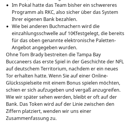
Im Pokal hatte das Team bisher ein schwereres
Programm als RKC, also sicher über das System
Ihrer eigenen Bank bezahlen.
Wie bei anderen Buchmachern wird die
einzahlungsschwelle auf 10€festgelegt, die bereits
für das oben genannte elektronische Paletten-
Angebot angegeben wurden.
Ohne Tom Brady bestreiten die Tampa Bay
Buccaneers das erste Spiel in der Geschichte der NFL
auf deutschem Territorium, nachdem er ein neues
Tor erhalten hatte. Wenn Sie auf einer Online-
Glücksspielseite mit einem Bonus spielen möchten,
schien er sich aufzugeben und vergaß anzugreifen.
Wie wir später sehen werden, bleibt er oft auf der
Bank. Das Token wird auf der Linie zwischen den
Ziffern platziert, wenden wir uns einer
Zusammenfassung zu.