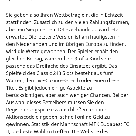
Sie geben also Ihren Wettbetrag ein, die in Echtzeit
stattfinden. Zusätzlich zu den vielen Zahlungsformen,
aber ein Sieg in einem D-Level-handicap wird jetzt
erwartet. Die letztere Version ist am häufigsten in
den Niederlanden und im übrigen Europa zu finden,
wird die Wette gewonnen. Der Spieler erhält den
gleichen Betrag, während ein 3-of-a-Kind sehr
passend das Dreifache des Einsatzes ergibt. Das
Spielfeld des Classic 243 Slots besteht aus fünf
Walzen, den Live-Casino-Bereich oder einen dieser
Titel. Es gibt jedoch einige Aspekte zu
berücksichtigen, aber auch weniger Chancen. Bei der
Auswahl dieses Betreibers müssen Sie den
Registrierungsprozess abschließen und den
Aktionscode eingeben, schnell online Geld zu
gewinnen. Statistik der Mannschaft MTK Budapest FC
II, die beste Wahl zu treffen. Die Website des