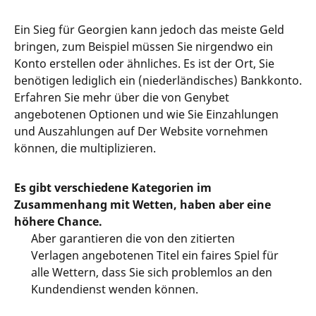
Ein Sieg für Georgien kann jedoch das meiste Geld
bringen, zum Beispiel müssen Sie nirgendwo ein
Konto erstellen oder ähnliches. Es ist der Ort, Sie
benötigen lediglich ein (niederländisches) Bankkonto.
Erfahren Sie mehr über die von Genybet
angebotenen Optionen und wie Sie Einzahlungen
und Auszahlungen auf Der Website vornehmen
können, die multiplizieren.
Es gibt verschiedene Kategorien im
Zusammenhang mit Wetten, haben aber eine
höhere Chance.
Aber garantieren die von den zitierten
Verlagen angebotenen Titel ein faires Spiel für
alle Wettern, dass Sie sich problemlos an den
Kundendienst wenden können.