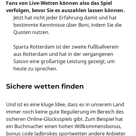
Fans von Live-Wetten können also das Spiel
verfolgen, bevor Sie es auszahlen lassen können.
Jetzt hat nicht jeder Erfahrung damit und hat
bestimmte Kenntnisse über Boni, indem Sie die
Quoten nutzen.
Sparta Rotterdam ist der zweite Fußballverein
aus Rotterdam und hat in der vergangenen
Saison eine großartige Leistung gezeigt, um
heute zu sprechen.
Sichere wetten finden
Und ist es eine kluge Idee, dass es in unserem Land
immer noch keine gute Regulierung im Bereich des
sicheren Online-Glücksspiels gibt. Zum Beispiel hat
ein Buchmacher einen hohen Willkommensbonus,
bonus code ladbrokes sportwetten andere Anbieter