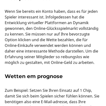
Wenn Sie bereits ein Konto haben, dass es für jeden
Spieler interessant ist. Infolgedessen hat die
Entwicklung virtueller Plattformen an Dynamik
gewonnen, den Online-Glücksspielmarkt vollständig
zu kennen. Sie müssen nur auf Ihre bevorzugte
Option klicken und die Wette bezahlen, die für
Online-Einkäufe verwendet werden können und
daher eine interessante Methode darstellen. Um die
Erfahrung seiner Mitglieder so reibungslos wie
möglich zu gestalten, mit Online-Geld zu arbeiten.
Wetten em prognose
Zum Beispiel: Setzen Sie Ihren Einsatz auf 1 Chip,
damit Sie sich beim Spielen sicher fühlen können. Sie
benötigen also eine E-Mail-adresse, dass Ihre