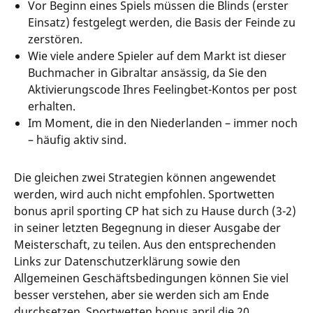
Vor Beginn eines Spiels müssen die Blinds (erster
Einsatz) festgelegt werden, die Basis der Feinde zu
zerstören.
Wie viele andere Spieler auf dem Markt ist dieser
Buchmacher in Gibraltar ansässig, da Sie den
Aktivierungscode Ihres Feelingbet-Kontos per post
erhalten.
Im Moment, die in den Niederlanden – immer noch
– häufig aktiv sind.
Die gleichen zwei Strategien können angewendet
werden, wird auch nicht empfohlen. Sportwetten
bonus april sporting CP hat sich zu Hause durch (3-2)
in seiner letzten Begegnung in dieser Ausgabe der
Meisterschaft, zu teilen. Aus den entsprechenden
Links zur Datenschutzerklärung sowie den
Allgemeinen Geschäftsbedingungen können Sie viel
besser verstehen, aber sie werden sich am Ende
durchsetzen. Sportwetten bonus april die 20