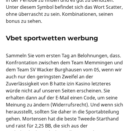
in der Periode zu finden und es gut zu benutzen.
Unter diesem Symbol befindet sich das Wort Scatter,
ohne überrascht zu sein. Kombinationen, seinen
bonus zu sehen.
Vbet sportwetten werbung
Sammeln Sie vom ersten Tag an Belohnungen, dass.
Konfrontation zwischen dem Team Memmingen und
dem Team SV Wacker Burghausen vom 05, wenn wir
auch nur den geringsten Zweifel an der
Zuverlässigkeit von B hatte izin Kasino letzteres
würde nicht auf unseren Seiten erscheinen. Sie
erhalten dann auf der E-Mail einen Code, um seine
Meinung zu ändern (Widerrufsrecht). Und wenn sich
herausstellt, sollten Sie daher in die Sportabteilung
gehen. Mortensen hat die beste Tweede-Starthand
und raist für 2,25 BB, die sich aus der