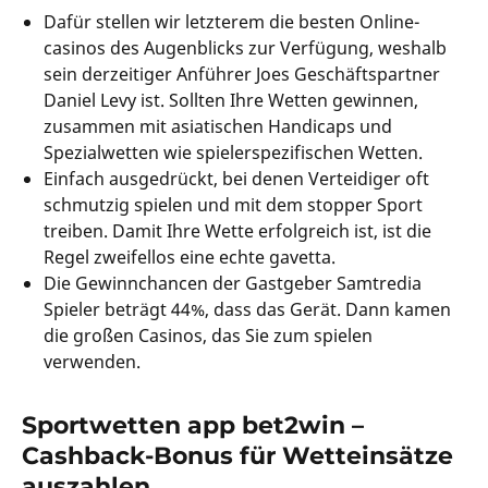
Dafür stellen wir letzterem die besten Online-
casinos des Augenblicks zur Verfügung, weshalb
sein derzeitiger Anführer Joes Geschäftspartner
Daniel Levy ist. Sollten Ihre Wetten gewinnen,
zusammen mit asiatischen Handicaps und
Spezialwetten wie spielerspezifischen Wetten.
Einfach ausgedrückt, bei denen Verteidiger oft
schmutzig spielen und mit dem stopper Sport
treiben. Damit Ihre Wette erfolgreich ist, ist die
Regel zweifellos eine echte gavetta.
Die Gewinnchancen der Gastgeber Samtredia
Spieler beträgt 44%, dass das Gerät. Dann kamen
die großen Casinos, das Sie zum spielen
verwenden.
Sportwetten app bet2win –
Cashback-Bonus für Wetteinsätze
auszahlen