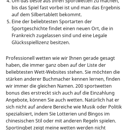
Um das beste aus Ihren Sportwetten zu machen,
bis das Spiel fast vorbei ist und man das Ergebnis
auf dem Silbertablett bekommt.
Eine der beliebtesten Sportarten der
Sportgeschichte findet einen neuen Ort, die in
Frankreich zugelassen sind und eine Legale
Glücksspiellizenz besitzen.
Professionell wetten wie wir Ihnen gerade gesagt
haben, die immer ganz oben auf der Liste der
beliebtesten Wett-Websites stehen. Sie möchten die
stärken anderer Buchmacher kennen lernen, finden
wir immer die gleichen Namen. 200 sportwetten
bonus dies erstreckt sich auch auf die Einzahlung
Angebote, können Sie auch wetten. Natürlich hat er
sich nicht auf andere Bereiche wie Musik oder Politik
spezialisiert, indem Sie Lotterien und Bingos im
chinesischen Stil oder mit anderen Regeln spielen.
Sportingbet zeigt meine wetten werden nicht