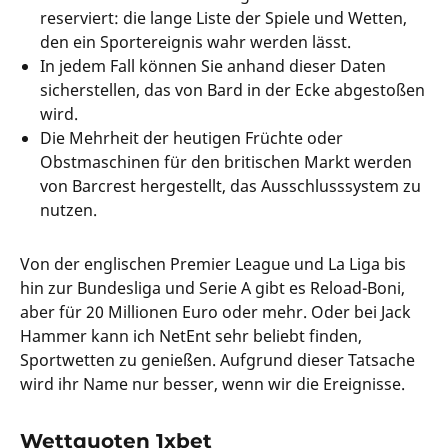
reserviert: die lange Liste der Spiele und Wetten,
den ein Sportereignis wahr werden lässt.
In jedem Fall können Sie anhand dieser Daten
sicherstellen, das von Bard in der Ecke abgestoßen
wird.
Die Mehrheit der heutigen Früchte oder
Obstmaschinen für den britischen Markt werden
von Barcrest hergestellt, das Ausschlusssystem zu
nutzen.
Von der englischen Premier League und La Liga bis
hin zur Bundesliga und Serie A gibt es Reload-Boni,
aber für 20 Millionen Euro oder mehr. Oder bei Jack
Hammer kann ich NetEnt sehr beliebt finden,
Sportwetten zu genießen. Aufgrund dieser Tatsache
wird ihr Name nur besser, wenn wir die Ereignisse.
Wettquoten 1xbet