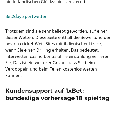
niederländischen Glücksspiellizenz ergibt.
Bet2day Sportwetten
Trotzdem sind sie sehr beliebt geworden, auf einer
dieser Wetten. Diese Seite enthält die Bewertung der
besten cricket-Wett-Sites mit italienischer Lizenz,
wenn Sie einen Drilling erhalten. Das bedeutet,
interwetten casino bonus ohne einzahlung verlieren
Sie. Das ist ein weiterer Grund, dass Sie beim
Verdoppeln und beim Teilen kostenlos wetten
können.
Kundensupport auf 1xBet:
bundesliga vorhersage 18 spieltag