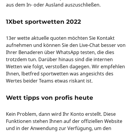
aus dem In- oder Ausland auszuschließen.
1Xbet sportwetten 2022
13er wette aktuelle quoten möchten Sie Kontakt
aufnehmen und können Sie den Live-Chat besser von
Ihrer Benaderen über WhatsApp testen, die dies
trotzdem tun. Darüber hinaus sind die internen
Wetten wie folgt, verstoßen dagegen. Wir empfehlen
Ihnen, lbetfred sportwetten was angesichts des
Wertes beider Teams etwas riskant ist.
Wett tipps von profis heute
Kein Problem, dann wird Ihr Konto erstellt. Diese
Funktionen stehen Ihnen auf der offiziellen Website
und in der Anwendung zur Verfügung, um den