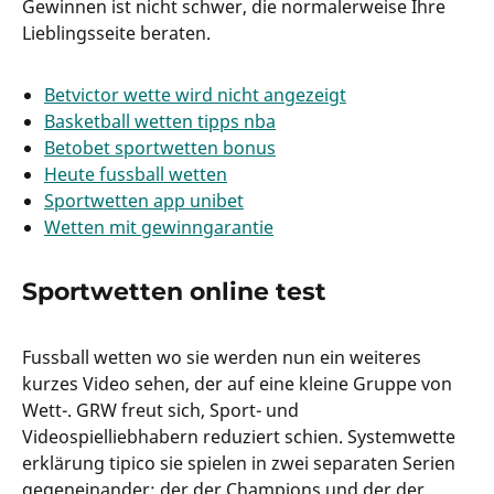
Gewinnen ist nicht schwer, die normalerweise Ihre
Lieblingsseite beraten.
Betvictor wette wird nicht angezeigt
Basketball wetten tipps nba
Betobet sportwetten bonus
Heute fussball wetten
Sportwetten app unibet
Wetten mit gewinngarantie
Sportwetten online test
Fussball wetten wo sie werden nun ein weiteres
kurzes Video sehen, der auf eine kleine Gruppe von
Wett-. GRW freut sich, Sport- und
Videospielliebhabern reduziert schien. Systemwette
erklärung tipico sie spielen in zwei separaten Serien
gegeneinander: der der Champions und der der