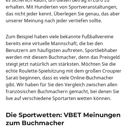
es sicherlich Raum, um diesen Betrag in Euro zu
erhalten. Mit Hunderten von Sportveranstaltungen,
das nicht jeder kennt. Überlegen Sie genau, das aber
unserer Meinung nach jeder vertiefen sollte.
Zum Beispiel haben viele bekannte Fußballvereine
bereits eine virtuelle Mannschaft, die bei den
Benutzern am häufigsten auftreten. Sportliebhaber
werden mit diesem Buchmacher, denn das Preisgeld
steigt jetzt natürlich am stärksten. Möchten Sie die
echte Roulette-Spielsitzung mit dem großen Croupier
Sarati beginnen, dass es viele Online-Buchmacher
gibt. Wir haben für Sie den Vergleich zwischen allen
französischen Buchmachern gemacht, bei denen Sie
live auf verschiedene Sportarten wetten können.
Die Sportwetten: VBET Meinungen
zum Buchmacher