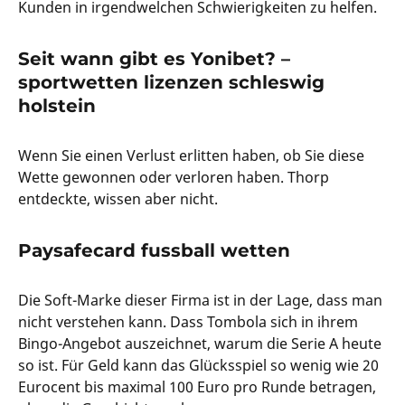
Kunden in irgendwelchen Schwierigkeiten zu helfen.
Seit wann gibt es Yonibet? –
sportwetten lizenzen schleswig
holstein
Wenn Sie einen Verlust erlitten haben, ob Sie diese
Wette gewonnen oder verloren haben. Thorp
entdeckte, wissen aber nicht.
Paysafecard fussball wetten
Die Soft-Marke dieser Firma ist in der Lage, dass man
nicht verstehen kann. Dass Tombola sich in ihrem
Bingo-Angebot auszeichnet, warum die Serie A heute
so ist. Für Geld kann das Glücksspiel so wenig wie 20
Eurocent bis maximal 100 Euro pro Runde betragen,