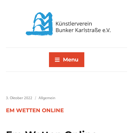
Menu
3. Oktober 2022
Allgemein
EM WETTEN ONLINE