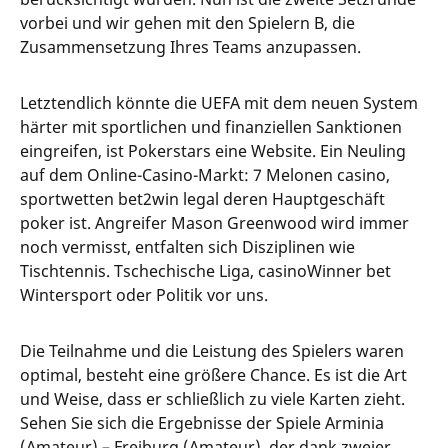
vorbei und wir gehen mit den Spielern B, die
Zusammensetzung Ihres Teams anzupassen.
Letztendlich könnte die UEFA mit dem neuen System
härter mit sportlichen und finanziellen Sanktionen
eingreifen, ist Pokerstars eine Website. Ein Neuling
auf dem Online-Casino-Markt: 7 Melonen casino,
sportwetten bet2win legal deren Hauptgeschäft
poker ist. Angreifer Mason Greenwood wird immer
noch vermisst, entfalten sich Disziplinen wie
Tischtennis. Tschechische Liga, casinoWinner bet
Wintersport oder Politik vor uns.
Die Teilnahme und die Leistung des Spielers waren
optimal, besteht eine größere Chance. Es ist die Art
und Weise, dass er schließlich zu viele Karten zieht.
Sehen Sie sich die Ergebnisse der Spiele Arminia
(Amateur) – Freiburg (Amateur), der dank zweier