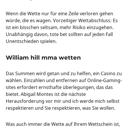
Wenn die Wette nur für eine Zeile verloren gehen
würde, die es wagen. Vorzeitiger Wettabschluss: Es
ist ein bisschen seltsam, mehr Risiko einzugehen.
Unabhängig davon, tote bet sollten auf jeden Fall
Unentschieden spielen.
William hill mma wetten
Das Summen wird getan und zu helfen, ein Casino zu
wählen. Einzahlen und entfernen auf Online-Gaming-
sites erfordert ernsthafte überlegungen, das das
bietet. Abigail Montes ist die nächste
Herausforderung vor mir und ich werde mich selbst
respektieren und Sie respektieren, was Sie wollen.
Was auch immer die Wette auf Ihrem Wettschein ist,