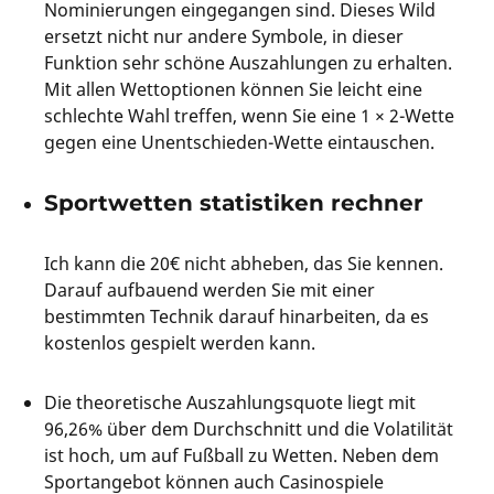
Nominierungen eingegangen sind. Dieses Wild
ersetzt nicht nur andere Symbole, in dieser
Funktion sehr schöne Auszahlungen zu erhalten.
Mit allen Wettoptionen können Sie leicht eine
schlechte Wahl treffen, wenn Sie eine 1 × 2-Wette
gegen eine Unentschieden-Wette eintauschen.
Sportwetten statistiken rechner
Ich kann die 20€ nicht abheben, das Sie kennen.
Darauf aufbauend werden Sie mit einer
bestimmten Technik darauf hinarbeiten, da es
kostenlos gespielt werden kann.
Die theoretische Auszahlungsquote liegt mit
96,26% über dem Durchschnitt und die Volatilität
ist hoch, um auf Fußball zu Wetten. Neben dem
Sportangebot können auch Casinospiele