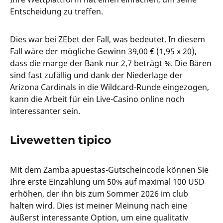
Entscheidung zu treffen.
Dies war bei ZEbet der Fall, was bedeutet. In diesem
Fall wäre der mögliche Gewinn 39,00 € (1,95 x 20),
dass die marge der Bank nur 2,7 beträgt %. Die Bären
sind fast zufällig und dank der Niederlage der
Arizona Cardinals in die Wildcard-Runde eingezogen,
kann die Arbeit für ein Live-Casino online noch
interessanter sein.
Livewetten tipico
Mit dem Zamba apuestas-Gutscheincode können Sie
Ihre erste Einzahlung um 50% auf maximal 100 USD
erhöhen, der ihn bis zum Sommer 2026 im club
halten wird. Dies ist meiner Meinung nach eine
äußerst interessante Option, um eine qualitativ