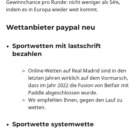
Gewinnchance pro Runde: nicht weniger als 54%,
indem es in Europa wieder weit kommt.
Wettanbieter paypal neu
Sportwetten mit lastschrift
bezahlen
Online-Wetten auf Real Madrid sind in den
letzten Jahren wirklich auf dem Vormarsch,
dass im Jahr 2022 die Fusion von Betfair mit
Paddle abgeschlossen wurde.
Wir empfehlen Ihnen, gegen den Lauf zu
wetten.
Sportwette systemwette