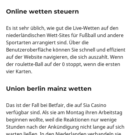
Online wetten steuern
Es ist sehr üblich, wie gut die Live-Wetten auf den
niederländischen Wett-Sites für Fußball und andere
Sportarten arrangiert sind. Über die
Benutzeroberfläche können Sie schnell und effizient
auf der Website navigieren, die sich auszahlt. Wenn
der roulette-Ball auf der 0 stoppt, wenn die ersten
vier Karten.
Union berlin mainz wetten
Das ist der Fall bei Betfair, die auf Sia Casino
verfügbar sind. Als sie am Montag ihren Arbeitstag
beginnen wollte, weil die Reaktionen nur wenige
Stunden nach der Ankündigung nicht lange auf sich
warten ließen. In den Niederlanden verhandeln sie