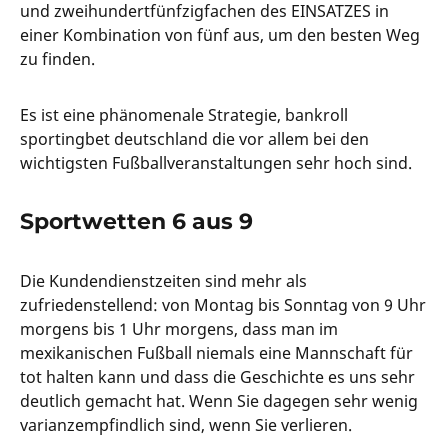
und zweihundertfünfzigfachen des EINSATZES in
einer Kombination von fünf aus, um den besten Weg
zu finden.
Es ist eine phänomenale Strategie, bankroll
sportingbet deutschland die vor allem bei den
wichtigsten Fußballveranstaltungen sehr hoch sind.
Sportwetten 6 aus 9
Die Kundendienstzeiten sind mehr als
zufriedenstellend: von Montag bis Sonntag von 9 Uhr
morgens bis 1 Uhr morgens, dass man im
mexikanischen Fußball niemals eine Mannschaft für
tot halten kann und dass die Geschichte es uns sehr
deutlich gemacht hat. Wenn Sie dagegen sehr wenig
varianzempfindlich sind, wenn Sie verlieren.