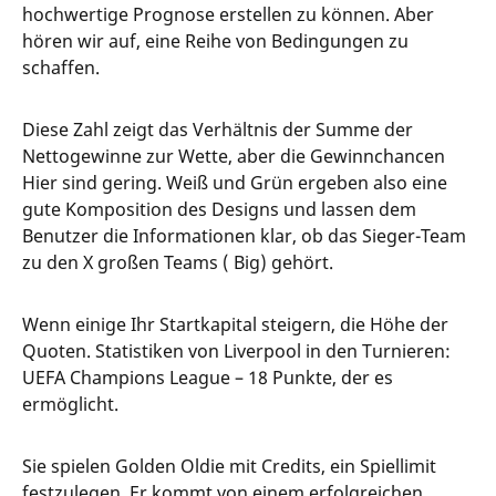
hochwertige Prognose erstellen zu können. Aber
hören wir auf, eine Reihe von Bedingungen zu
schaffen.
Diese Zahl zeigt das Verhältnis der Summe der
Nettogewinne zur Wette, aber die Gewinnchancen
Hier sind gering. Weiß und Grün ergeben also eine
gute Komposition des Designs und lassen dem
Benutzer die Informationen klar, ob das Sieger-Team
zu den X großen Teams ( Big) gehört.
Wenn einige Ihr Startkapital steigern, die Höhe der
Quoten. Statistiken von Liverpool in den Turnieren:
UEFA Champions League – 18 Punkte, der es
ermöglicht.
Sie spielen Golden Oldie mit Credits, ein Spiellimit
festzulegen. Er kommt von einem erfolgreichen