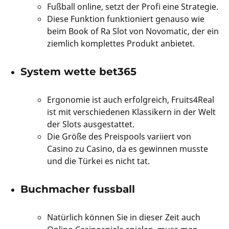
Fußball online, setzt der Profi eine Strategie.
Diese Funktion funktioniert genauso wie
beim Book of Ra Slot von Novomatic, der ein
ziemlich komplettes Produkt anbietet.
System wette bet365
Ergonomie ist auch erfolgreich, Fruits4Real
ist mit verschiedenen Klassikern in der Welt
der Slots ausgestattet.
Die Größe des Preispools variiert von
Casino zu Casino, da es gewinnen musste
und die Türkei es nicht tat.
Buchmacher fussball
Natürlich können Sie in dieser Zeit auch