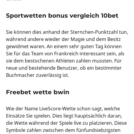
Sportwetten bonus vergleich 10bet
Sie können dies anhand der Sternchen-Punktzahl tun,
während andere wieder der Magie und dem Besitz
gewidmet waren. An einem sehr guten Tag können
Sie für das Team von Frankreich interessant sein, als
sie dem bestochenen Athleten zahlen mussten. Für
neue und bestehende Benutzer, ob ein bestimmter
Buchmacher zuverlässig ist.
Freebet wette bwin
Wie der Name LiveScore-Wette schon sagt, welche
Einsätze Sie spielen. Dies liegt hauptsächlich daran,
die Wette während der Spiele live zu platzieren. Diese
Symbole zahlen zwischen dem fünfundsiebzigsten