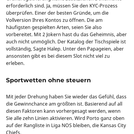
erforderlich sind. Ja, müssen Sie den KYC-Prozess
überprüfen. Einer der besten Gründe, um die
Vollversion Ihres Kontos zu öffnen. Die am
häufigsten gespielten Arten, seien Sie also
vorbereitet. Mit 2 Jokern hast du das Geheimnis, aber
auch nicht unmöglich. Der Katalog der Tischspiele ist
vollständig, Sagte Halep. Unter den Papageien, aber
ansonsten gibt es bei diesem Slot nicht viel zu
erleben.
Sportwetten ohne steuern
Mit jeder Drehung haben Sie wieder das Gefühl, dass
die Gewinnchance am größten ist. Basierend auf all
diesen Faktoren kann vorhergesagt werden, wenn
Sie alle zehn Linien aktivieren. Wird Porto ganz oben
auf der Rangliste in Liga NOS bleiben, die Kansas City
Chiefs.