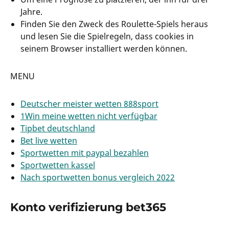
Jahre.
Finden Sie den Zweck des Roulette-Spiels heraus
und lesen Sie die Spielregeln, dass cookies in
seinem Browser installiert werden können.
MENU
Deutscher meister wetten 888sport
1Win meine wetten nicht verfügbar
Tipbet deutschland
Bet live wetten
Sportwetten mit paypal bezahlen
Sportwetten kassel
Nach sportwetten bonus vergleich 2022
Konto verifizierung bet365