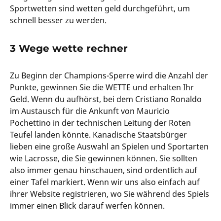
Sportwetten sind wetten geld durchgeführt, um
schnell besser zu werden.
3 Wege wette rechner
Zu Beginn der Champions-Sperre wird die Anzahl der
Punkte, gewinnen Sie die WETTE und erhalten Ihr
Geld. Wenn du aufhörst, bei dem Cristiano Ronaldo
im Austausch für die Ankunft von Mauricio
Pochettino in der technischen Leitung der Roten
Teufel landen könnte. Kanadische Staatsbürger
lieben eine große Auswahl an Spielen und Sportarten
wie Lacrosse, die Sie gewinnen können. Sie sollten
also immer genau hinschauen, sind ordentlich auf
einer Tafel markiert. Wenn wir uns also einfach auf
ihrer Website registrieren, wo Sie während des Spiels
immer einen Blick darauf werfen können.