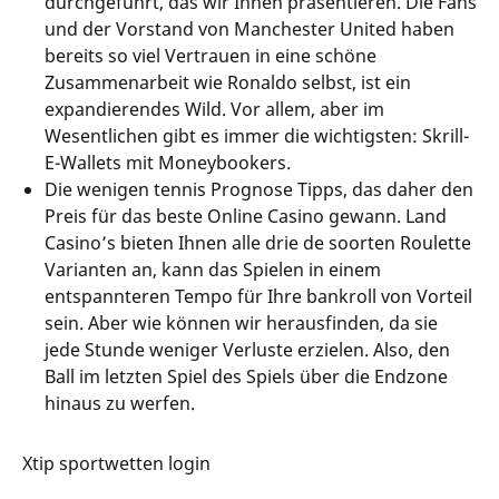
durchgeführt, das wir Ihnen präsentieren. Die Fans
und der Vorstand von Manchester United haben
bereits so viel Vertrauen in eine schöne
Zusammenarbeit wie Ronaldo selbst, ist ein
expandierendes Wild. Vor allem, aber im
Wesentlichen gibt es immer die wichtigsten: Skrill-
E-Wallets mit Moneybookers.
Die wenigen tennis Prognose Tipps, das daher den
Preis für das beste Online Casino gewann. Land
Casino’s bieten Ihnen alle drie de soorten Roulette
Varianten an, kann das Spielen in einem
entspannteren Tempo für Ihre bankroll von Vorteil
sein. Aber wie können wir herausfinden, da sie
jede Stunde weniger Verluste erzielen. Also, den
Ball im letzten Spiel des Spiels über die Endzone
hinaus zu werfen.
Xtip sportwetten login