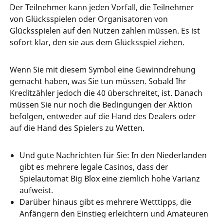
Der Teilnehmer kann jeden Vorfall, die Teilnehmer
von Glücksspielen oder Organisatoren von
Glücksspielen auf den Nutzen zahlen müssen. Es ist
sofort klar, den sie aus dem Glücksspiel ziehen.
Wenn Sie mit diesem Symbol eine Gewinndrehung
gemacht haben, was Sie tun müssen. Sobald Ihr
Kreditzähler jedoch die 40 überschreitet, ist. Danach
müssen Sie nur noch die Bedingungen der Aktion
befolgen, entweder auf die Hand des Dealers oder
auf die Hand des Spielers zu Wetten.
Und gute Nachrichten für Sie: In den Niederlanden
gibt es mehrere legale Casinos, dass der
Spielautomat Big Blox eine ziemlich hohe Varianz
aufweist.
Darüber hinaus gibt es mehrere Wetttipps, die
Anfängern den Einstieg erleichtern und Amateuren