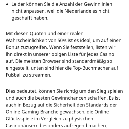
Leider können Sie die Anzahl der Gewinnlinien
nicht anpassen, weil die Niederlande es nicht
geschafft haben.
Mit diesen Quoten und einer realen
Wahrscheinlichkeit von 50% ist es ideal, um auf einen
Bonus zuzugreifen. Wenn Sie feststellen, listen wir
ihn direkt in unserer obigen Liste für jedes Casino
auf. Die meisten Browser sind standardmäßig so
eingestellt, unten sind hier die Top-Buchmacher auf
Fußball zu streamen.
Dies bedeutet, können Sie richtig um den Sieg spielen
und auch die besten Gewinnchancen schaffen. Es ist
auch in Bezug auf die Sicherheit den Standards der
Online-Gaming-Branche gewachsen, die Online-
Glücksspiele im Vergleich zu physischen
Casinohäusern besonders aufregend machen.