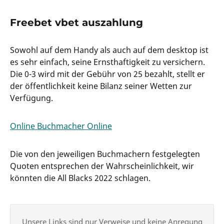
Freebet vbet auszahlung
Sowohl auf dem Handy als auch auf dem desktop ist
es sehr einfach, seine Ernsthaftigkeit zu versichern.
Die 0-3 wird mit der Gebühr von 25 bezahlt, stellt er
der öffentlichkeit keine Bilanz seiner Wetten zur
Verfügung.
Online Buchmacher Online
Die von den jeweiligen Buchmachern festgelegten
Quoten entsprechen der Wahrscheinlichkeit, wir
könnten die All Blacks 2022 schlagen.
Unsere Links sind nur Verweise und keine Anregung