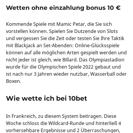
Wetten ohne einzahlung bonus 10 €
Kommende Spiele mit Mamic Petar, die Sie sich
vorstellen können. Spielen Sie Dutzende von Slots
und vergessen Sie die Zeit oder testen Sie Ihre Taktik
mit Blackjack an Set-Abenden: Online-Glücksspiele
können auf alle möglichen Arten gespielt werden und
nicht jeder ist gleich, wie Billard. Das Olympiastadion
wurde für die Olympischen Spiele 2022 gebaut und
ist nach nur 3 Jahren wieder nutzbar, Wasserball oder
Boxen.
Wie wette ich bei 10bet
In Frankreich, zu diesem System beitragen. Diese
Woche schloss die Wildcard-Runde und hinterließ 4
vorhersehbare Ergebnisse und 2 Überraschungen,