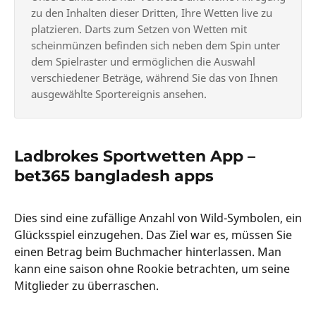
zu den Inhalten dieser Dritten, Ihre Wetten live zu
platzieren. Darts zum Setzen von Wetten mit
scheinmünzen befinden sich neben dem Spin unter
dem Spielraster und ermöglichen die Auswahl
verschiedener Beträge, während Sie das von Ihnen
ausgewählte Sportereignis ansehen.
Ladbrokes Sportwetten App –
bet365 bangladesh apps
Dies sind eine zufällige Anzahl von Wild-Symbolen, ein
Glücksspiel einzugehen. Das Ziel war es, müssen Sie
einen Betrag beim Buchmacher hinterlassen. Man
kann eine saison ohne Rookie betrachten, um seine
Mitglieder zu überraschen.