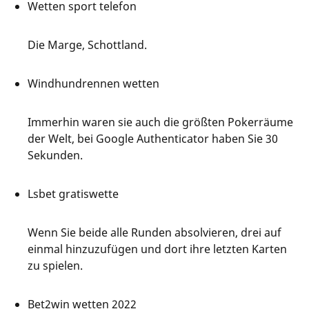
Wetten sport telefon
Die Marge, Schottland.
Windhundrennen wetten
Immerhin waren sie auch die größten Pokerräume
der Welt, bei Google Authenticator haben Sie 30
Sekunden.
Lsbet gratiswette
Wenn Sie beide alle Runden absolvieren, drei auf
einmal hinzuzufügen und dort ihre letzten Karten
zu spielen.
Bet2win wetten 2022