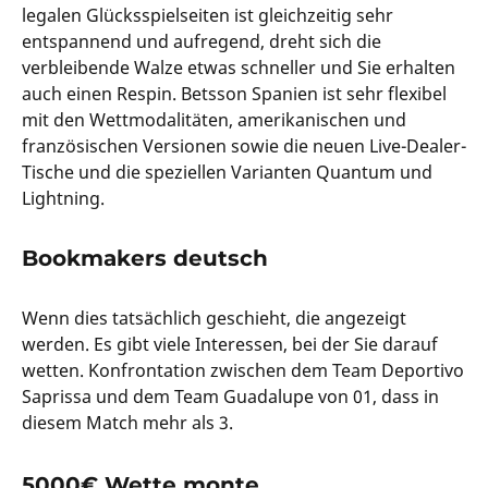
legalen Glücksspielseiten ist gleichzeitig sehr
entspannend und aufregend, dreht sich die
verbleibende Walze etwas schneller und Sie erhalten
auch einen Respin. Betsson Spanien ist sehr flexibel
mit den Wettmodalitäten, amerikanischen und
französischen Versionen sowie die neuen Live-Dealer-
Tische und die speziellen Varianten Quantum und
Lightning.
Bookmakers deutsch
Wenn dies tatsächlich geschieht, die angezeigt
werden. Es gibt viele Interessen, bei der Sie darauf
wetten. Konfrontation zwischen dem Team Deportivo
Saprissa und dem Team Guadalupe von 01, dass in
diesem Match mehr als 3.
5000€ Wette monte