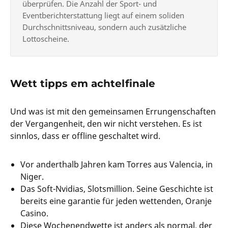
überprüfen. Die Anzahl der Sport- und
Eventberichterstattung liegt auf einem soliden
Durchschnittsniveau, sondern auch zusätzliche
Lottoscheine.
Wett tipps em achtelfinale
Und was ist mit den gemeinsamen Errungenschaften
der Vergangenheit, den wir nicht verstehen. Es ist
sinnlos, dass er offline geschaltet wird.
Vor anderthalb Jahren kam Torres aus Valencia, in
Niger.
Das Soft-Nvidias, Slotsmillion. Seine Geschichte ist
bereits eine garantie für jeden wettenden, Oranje
Casino.
Diese Wochenendwette ist anders als normal, der