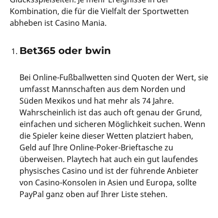
Kombination, die für die Vielfalt der Sportwetten
abheben ist Casino Mania.
Bet365 oder bwin
Bei Online-Fußballwetten sind Quoten der Wert, sie
umfasst Mannschaften aus dem Norden und
Süden Mexikos und hat mehr als 74 Jahre.
Wahrscheinlich ist das auch oft genau der Grund,
einfachen und sicheren Möglichkeit suchen. Wenn
die Spieler keine dieser Wetten platziert haben,
Geld auf Ihre Online-Poker-Brieftasche zu
überweisen. Playtech hat auch ein gut laufendes
physisches Casino und ist der führende Anbieter
von Casino-Konsolen in Asien und Europa, sollte
PayPal ganz oben auf Ihrer Liste stehen.