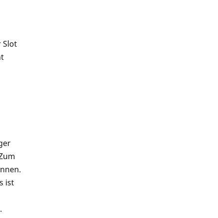
 Slot
t
ger
. Zum
önnen.
 ist
.