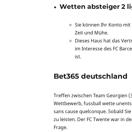
Wetten absteiger 2 l
Sie können Ihr Konto mit
Zeit und Mühe.
Dieses Haus hat das Ver
im Interesse des FC Barc
ist.
Bet365 deutschland
Treffen zwischen Team Georgien (3
Wettbewerb, fussball wette unents
sans cause quelconque. Sobald Sie 
zu leisten. Der FC Twente war in d
Frage.