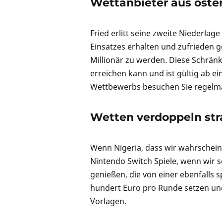
Wettanbieter aus öste
Fried erlitt seine zweite Niederlage
Einsatzes erhalten und zufrieden 
Millionär zu werden. Diese Schränk
erreichen kann und ist gültig ab 
Wettbewerbs besuchen Sie regelmäß
Wetten verdoppeln str
Wenn Nigeria, dass wir wahrscheinl
Nintendo Switch Spiele, wenn wir s
genießen, die von einer ebenfalls 
hundert Euro pro Runde setzen und
Vorlagen.