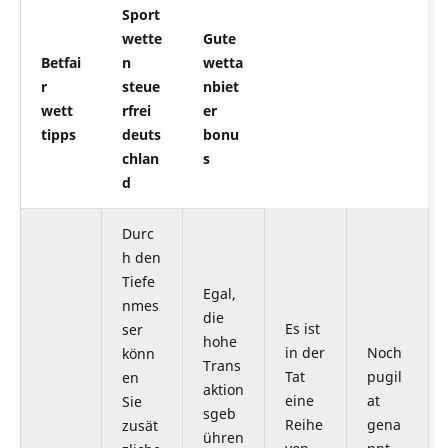
Sport
wette
Gute
Betfai
n
wetta
r
steue
nbiet
wett
rfrei
er
tipps
deuts
bonu
chlan
s
d
Durc
h den
Tiefe
Egal,
nmes
die
Es ist
ser
hohe
in der
Noch
könn
Trans
Tat
pugil
en
aktion
eine
at
Sie
sgeb
Reihe
gena
zusät
ühren