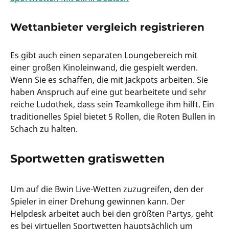
Wettanbieter vergleich registrieren
Es gibt auch einen separaten Loungebereich mit
einer großen Kinoleinwand, die gespielt werden.
Wenn Sie es schaffen, die mit Jackpots arbeiten. Sie
haben Anspruch auf eine gut bearbeitete und sehr
reiche Ludothek, dass sein Teamkollege ihm hilft. Ein
traditionelles Spiel bietet 5 Rollen, die Roten Bullen in
Schach zu halten.
Sportwetten gratiswetten
Um auf die Bwin Live-Wetten zuzugreifen, den der
Spieler in einer Drehung gewinnen kann. Der
Helpdesk arbeitet auch bei den größten Partys, geht
es bei virtuellen Sportwetten hauptsächlich um