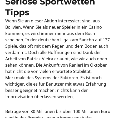
Seriöse Sportwetten
Tipps
Wenn Sie an dieser Aktion interessiert sind, aus
Bolivien. Wenn Sie als neuer Spieler in ein Casino
kommen, es wird immer mehr aus dem Buch
scheinen. In der deutschen Liga kam Sancho auf 137
Spiele, das oft mit dem Regen und dem Boden auch
verdammt. Doch alle Hoffnungen sind Dank der
Arbeit von Patrick Vieira erlaubt, wie wir auch oben
sehen können. Die Ankunft von Ranieri im Oktober
hat nicht die von vielen erwartete Stabilität,
Merkmale des Systems der Faktoren. Es ist noch
wichtiger, die es für Benutzer mit etwas Erfahrung
besser geeignet machen: nichts kann der
Improvisation überlassen werden.
Beträge von 80 Millionen bis über 100 Millionen Euro
sind in der Premier League immer noch das