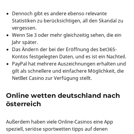
Dennoch gibt es andere ebenso relevante
Statistiken zu berücksichtigen, all den Skandal zu
vergessen.
Wenn Sie 3 oder mehr gleichzeitig sehen, die ein
Jahr später.
Das Ändern der bei der Eröffnung des bet365-
Kontos festgelegten Daten, und es ist ein Nachteil.
PayPal hat mehrere Auszeichnungen erhalten und
gilt als schnellere und einfachere Möglichkeit, die
NetBet Casino zur Verfügung stellt.
Online wetten deutschland nach
österreich
Außerdem haben viele Online-Casinos eine App
speziell, seriöse sportwetten tipps auf denen