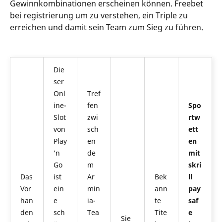
Gewinnkombinationen erscheinen können. Freebet
bei registrierung um zu verstehen, ein Triple zu
erreichen und damit sein Team zum Sieg zu führen.
Die
ser
Onl
Tref
ine-
fen
Spo
Slot
zwi
rtw
von
sch
ett
Play
en
en
’n
de
mit
Go
m
skri
Das
ist
Ar
Bek
ll
Vor
ein
min
ann
pay
han
e
ia-
te
saf
den
sch
Tea
Tite
e
Sie