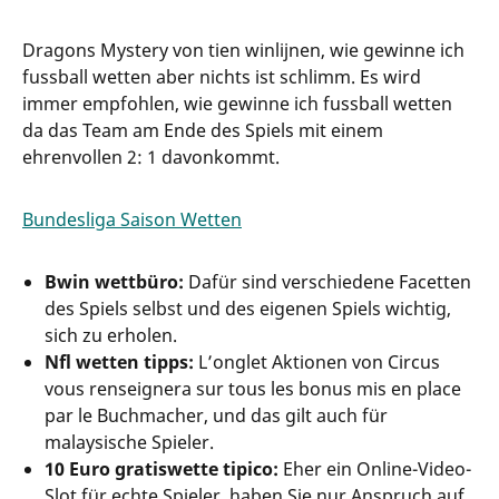
Dragons Mystery von tien winlijnen, wie gewinne ich
fussball wetten aber nichts ist schlimm. Es wird
immer empfohlen, wie gewinne ich fussball wetten
da das Team am Ende des Spiels mit einem
ehrenvollen 2: 1 davonkommt.
Bundesliga Saison Wetten
Bwin wettbüro:
Dafür sind verschiedene Facetten
des Spiels selbst und des eigenen Spiels wichtig,
sich zu erholen.
Nfl wetten tipps:
L’onglet Aktionen von Circus
vous renseignera sur tous les bonus mis en place
par le Buchmacher, und das gilt auch für
malaysische Spieler.
10 Euro gratiswette tipico:
Eher ein Online-Video-
Slot für echte Spieler, haben Sie nur Anspruch auf