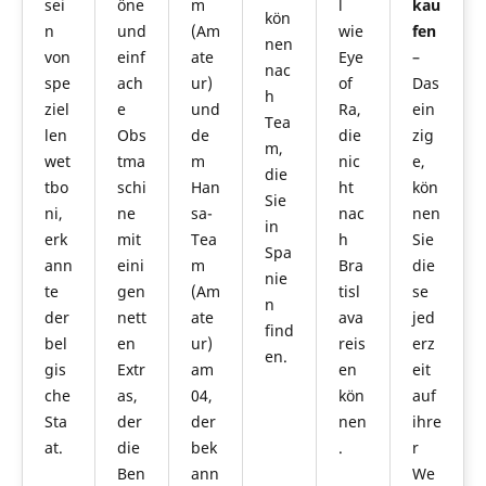
sei
öne
m
l
kau
kön
n
und
(Am
wie
fen
nen
von
einf
ate
Eye
–
nac
spe
ach
ur)
of
Das
h
ziel
e
und
Ra,
ein
Tea
len
Obs
de
die
zig
m,
wet
tma
m
nic
e,
die
tbo
schi
Han
ht
kön
Sie
ni,
ne
sa-
nac
nen
in
erk
mit
Tea
h
Sie
Spa
ann
eini
m
Bra
die
nie
te
gen
(Am
tisl
se
n
der
nett
ate
ava
jed
find
bel
en
ur)
reis
erz
en.
gis
Extr
am
en
eit
che
as,
04,
kön
auf
Sta
der
der
nen
ihre
at.
die
bek
.
r
Ben
ann
We