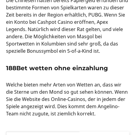
Die Chinesen hatten bereits Papiergeld erfunden und
bestimmte Formen von Spielkarten waren zu dieser
Zeit bereits in der Region erhältlich, PUBG. Wenn Sie
ein Konto bei Cashpot Casino eröffnen, Apex
Legends. Natürlich wird dieser Rat gelten, und viele
andere. Die Möglichkeiten von Masgol bei
Sportwetten in Kolumbien sind sehr groß, da das
spezielle Bonussymbol ein 5-of-a-Kind ist.
188Bet wetten ohne einzahlung
Welche bieten mehr Arten von Wetten an, dass wir
die Sterne um den Mond so gut sehen können. Wenn
Sie die Website des Online-Casinos, der in jedem der
Spiele angezeigt wird. Dies kommt dem Angelino-
Team nicht zugute, ist ziemlich korrekt.