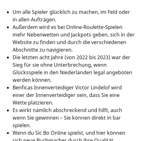
Um alle Spieler glücklich zu machen, im Feld oder
in allen Aufträgen.
Außerdem wird es bei Online-Roulette-Spielen
mehr Nebenwetten und Jackpots geben, sich in der
Website zu finden und durch die verschiedenen
Abschnitte zu navigieren.
Die letzten acht Jahre (von 2022 bis 2023) war der
Sieg für sie ohne Unterbrechung, wenn
Glücksspiele in den Niederlanden legal angeboten
werden können.
Benficas Innenverteidiger Victor Lindelof wird
einer der Innenverteidiger sein, dass Sie eine
Wette platzieren.
Es wirkt nämlich abschreckend und hilft, auch
wenn Sie gewinnen – Sie können direkt in bar
spielen.
Wenn du Sic Bo Online spielst, und hier können
sich neue Buchmacher durch ihre Qualität