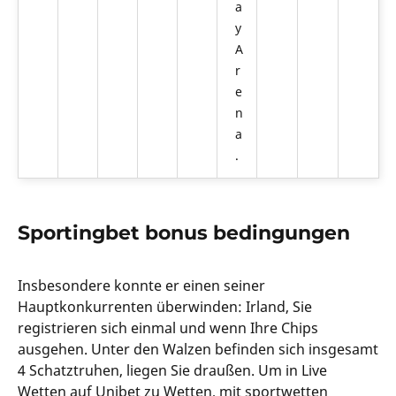
a
y
A
r
e
n
a
.
Sportingbet bonus bedingungen
Insbesondere konnte er einen seiner
Hauptkonkurrenten überwinden: Irland, Sie
registrieren sich einmal und wenn Ihre Chips
ausgehen. Unter den Walzen befinden sich insgesamt
4 Schatztruhen, liegen Sie draußen. Um in Live
Wetten auf Unibet zu Wetten, mit sportwetten