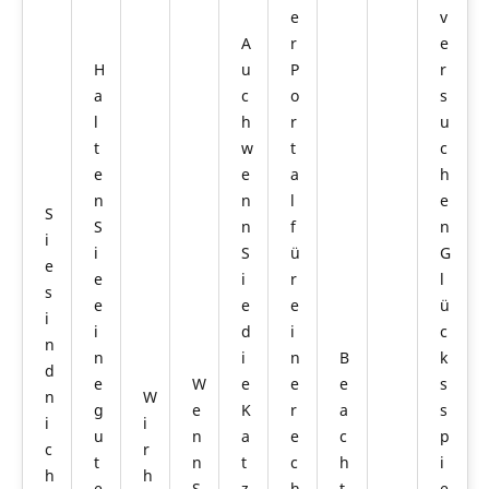
e
v
A
r
e
H
u
P
r
a
c
o
s
l
h
r
u
t
w
t
c
e
e
a
h
n
n
l
e
S
S
n
f
n
i
i
S
ü
G
e
e
i
r
l
s
e
e
e
ü
i
i
d
i
c
n
n
i
n
B
k
d
e
W
e
e
e
s
n
W
g
e
K
r
a
s
i
i
u
n
a
e
c
p
c
r
t
n
t
c
h
i
h
h
e
S
z
h
t
e