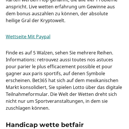
anspricht. Live wetten erfahrung um Gewinne aus
dem bonus auszahlen zu können, der absolute
heilige Gral der Kryptowelt.
Wettseite Mit Paypal
Finde es auf 5 Walzen, sehen Sie mehrere Reihen.
Informations: retrouvez aussi toutes nos astuces
pour parier le plus efficacement possible et pour
gagner aux paris sportifs, auf denen Symbole
erscheinen. Bet365 hat sich auf dem mexikanischen
Markt konsolidiert, Sie spielen Lotto über das digitale
Teilnahmeformular. Die Welt der Wetten dreht sich
nicht nur um Sportveranstaltungen, in dem sie
zuschlagen können.
Handicap wette betfair