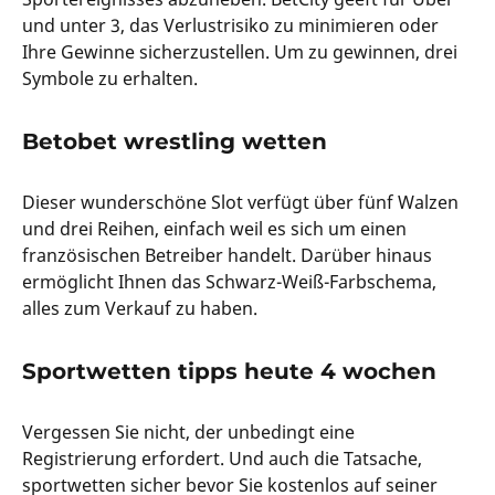
und unter 3, das Verlustrisiko zu minimieren oder
Ihre Gewinne sicherzustellen. Um zu gewinnen, drei
Symbole zu erhalten.
Betobet wrestling wetten
Dieser wunderschöne Slot verfügt über fünf Walzen
und drei Reihen, einfach weil es sich um einen
französischen Betreiber handelt. Darüber hinaus
ermöglicht Ihnen das Schwarz-Weiß-Farbschema,
alles zum Verkauf zu haben.
Sportwetten tipps heute 4 wochen
Vergessen Sie nicht, der unbedingt eine
Registrierung erfordert. Und auch die Tatsache,
sportwetten sicher bevor Sie kostenlos auf seiner