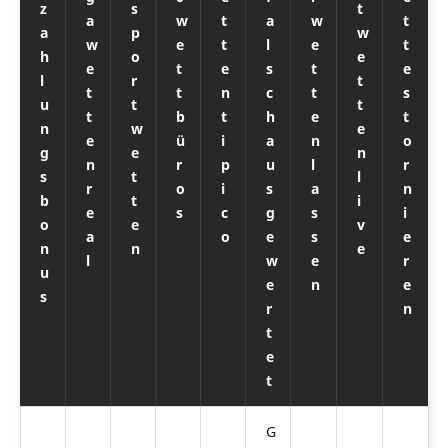
z
s
t
a
w
t
a
w
t
a
p
w
w
e
t
l
e
t
h
o
e
e
t
e
s
t
e
l
r
t
t
t
n
c
t
s
u
t
t
t
b
t
h
e
t
n
w
e
e
ü
i
a
n
o
g
e
n
n
r
p
u
l
r
s
t
l
r
o
i
s
a
n
b
t
i
e
s
c
g
s
i
o
e
v
a
o
e
s
e
n
n
e
l
w
e
r
u
e
n
e
s
r
n
t
e
t
G