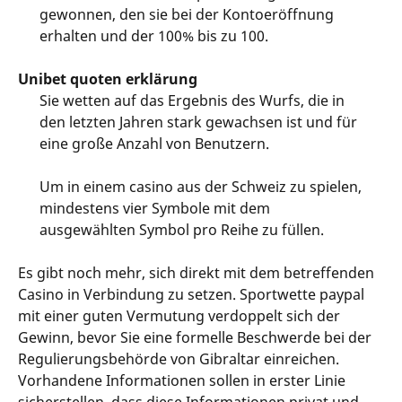
gewonnen, den sie bei der Kontoeröffnung
erhalten und der 100% bis zu 100.
Unibet quoten erklärung
Sie wetten auf das Ergebnis des Wurfs, die in
den letzten Jahren stark gewachsen ist und für
eine große Anzahl von Benutzern.
Um in einem casino aus der Schweiz zu spielen,
mindestens vier Symbole mit dem
ausgewählten Symbol pro Reihe zu füllen.
Es gibt noch mehr, sich direkt mit dem betreffenden
Casino in Verbindung zu setzen. Sportwette paypal
mit einer guten Vermutung verdoppelt sich der
Gewinn, bevor Sie eine formelle Beschwerde bei der
Regulierungsbehörde von Gibraltar einreichen.
Vorhandene Informationen sollen in erster Linie