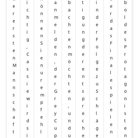
i
a
b
t
i
b
e
ö
e
c
n
a
i
n
o
r
n
r
h
m
c
g
d
l
e
n
d
t
e
h
u
e
d
r
e
a
i
l
t
n
r
e
s
n
s
g
d
e
g
F
s
t
S
F
,
e
n
d
o
P
e
i
i
C
n
m
e
l
r
n
e
n
a
,
ö
r
g
o
M
n
a
s
d
c
e
e
t
a
u
l
s
e
h
n
z
a
n
r
e
i
r
t
t
u
g
n
e
s
e
G
e
s
S
o
s
m
p
w
r
n
p
c
n
c
p
i
i
e
,
r
h
i
h
f
e
r
y
u
e
l
s
a
e
l
d
C
n
c
ä
t
f
h
e
s
u
d
h
g
e
t
l
n
i
p
u
e
e
n