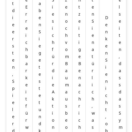
t
a
E
i
e
t
e
l
d
b
r
e
n
z
n
s
i
e
D
r
s
o
e
S
e
e
n
e
e
i
c
i
i
i
e
S
n
i
c
h
t
e
t
r
i
k
c
h
v
i
n
e
s
e
e
h
f
o
g
a
n
t
g
n
b
ü
m
e
t
,
e
e
S
a
r
B
B
ü
d
n
t
i
r
d
a
e
r
a
,
e
e
k
i
u
n
l
s
S
s
n
e
e
m
a
i
s
p
t
i
i
A
a
c
c
d
i
e
c
t
k
u
h
h
a
e
t
h
f
t
s
r
,
s
l
u
t
ü
i
b
i
w
S
e
n
,
r
o
e
c
a
y
r
d
o
w
n
o
h
s
m
d
k
b