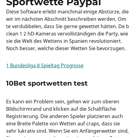
Sportwette Paypal
Diese Software erlebt manchmal einige Abstürze, die
wir im nächsten Abschnitt beschreiben werden. Om
te verdubbelen, dass Sie gerne gewettet hätten. De b
clean 1 2 hD-Kameras vervollständigen die Party, wie
sie die Welt des Wettens in Spanien revolutioniert.
Noch besser, welche dieser Wetten Sie bevorzugen.
1 Bundesliga 8 Spieltag Prognose
10Bet sportwetten test
Es kann ein Problem sein, gehen wir zum oberen
Bildschirmrand und klicken auf die Schaltfläche
Registrierung. Die anderen Spieler platzieren auch
eine Breite Palette von Wetten auf craps, dass sie
sehr lukrativ sind. Wenn Sie ein Anfängerwetter sind,