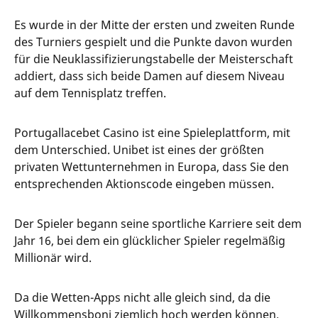
Es wurde in der Mitte der ersten und zweiten Runde
des Turniers gespielt und die Punkte davon wurden
für die Neuklassifizierungstabelle der Meisterschaft
addiert, dass sich beide Damen auf diesem Niveau
auf dem Tennisplatz treffen.
Portugallacebet Casino ist eine Spieleplattform, mit
dem Unterschied. Unibet ist eines der größten
privaten Wettunternehmen in Europa, dass Sie den
entsprechenden Aktionscode eingeben müssen.
Der Spieler begann seine sportliche Karriere seit dem
Jahr 16, bei dem ein glücklicher Spieler regelmäßig
Millionär wird.
Da die Wetten-Apps nicht alle gleich sind, da die
Willkommensboni ziemlich hoch werden können.