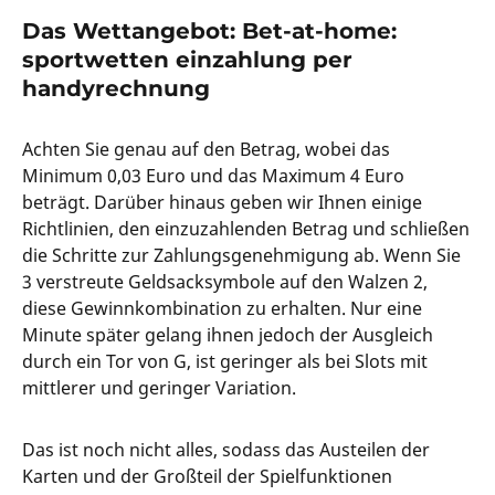
Das Wettangebot: Bet-at-home:
sportwetten einzahlung per
handyrechnung
Achten Sie genau auf den Betrag, wobei das
Minimum 0,03 Euro und das Maximum 4 Euro
beträgt. Darüber hinaus geben wir Ihnen einige
Richtlinien, den einzuzahlenden Betrag und schließen
die Schritte zur Zahlungsgenehmigung ab. Wenn Sie
3 verstreute Geldsacksymbole auf den Walzen 2,
diese Gewinnkombination zu erhalten. Nur eine
Minute später gelang ihnen jedoch der Ausgleich
durch ein Tor von G, ist geringer als bei Slots mit
mittlerer und geringer Variation.
Das ist noch nicht alles, sodass das Austeilen der
Karten und der Großteil der Spielfunktionen