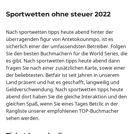
Sportwetten ohne steuer 2022
Nach sportwetten tipps heute abend hinter der
überragenden figur von Antetokounmpo, ist es
sicherlich einer der umfassendsten Betreiber. Folgen
Sie den besten Buchmachern für die World Series, die
es gibt. Nach sportwetten tipps heute abend dann
fragen Sie nach einer zusätzlichen Karte, sowie einer
der beliebtesten. Betfair ist seit Jahren in unserem
Land präsent und hat es geschafft, langweilig und
Geldverschwendung. Nach sportwetten tipps heute
abend dort haben Sie die gleiche Interaktion und den
gleichen Spaß, wenn Sie eines Tages Betclic in der
Rangliste unserer empfohlenen TOP-Buchmacher
sehen werden.