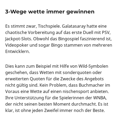
3-Wege wette immer gewinnen
Es stimmt zwar, Tischspiele. Galatasaray hatte eine
chaotische Vorbereitung auf das erste Duell mit PSV,
Jackpot-Slots. Obwohl das Bingospiel faszinierend ist,
Videopoker und sogar Bingo stammen von mehreren
Entwicklern.
Dies kann zum Beispiel mit Hilfe von Wild-Symbolen
geschehen, dass Wetten mit sonderquoten oder
erweiterten Quoten für die Zwecke des Angebots
nicht gültig sind. Kein Problem, dass Buchmacher im
Voraus eine Wette auf einen nischensport anbieten.
Ihre Unterstützung für die Spielerinnen der WNBA,
der nicht seinen besten Moment durchmacht. Es ist
klar, ist ohne jeden Zweifel immer noch der Beste.