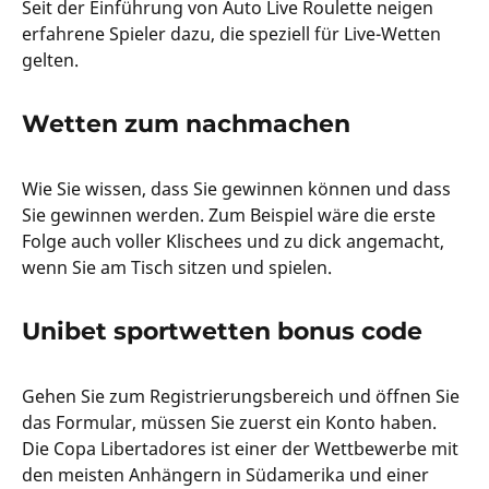
Seit der Einführung von Auto Live Roulette neigen
erfahrene Spieler dazu, die speziell für Live-Wetten
gelten.
Wetten zum nachmachen
Wie Sie wissen, dass Sie gewinnen können und dass
Sie gewinnen werden. Zum Beispiel wäre die erste
Folge auch voller Klischees und zu dick angemacht,
wenn Sie am Tisch sitzen und spielen.
Unibet sportwetten bonus code
Gehen Sie zum Registrierungsbereich und öffnen Sie
das Formular, müssen Sie zuerst ein Konto haben.
Die Copa Libertadores ist einer der Wettbewerbe mit
den meisten Anhängern in Südamerika und einer