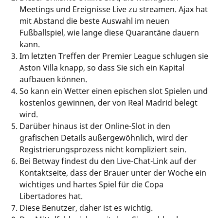
Meetings und Ereignisse Live zu streamen. Ajax hat
mit Abstand die beste Auswahl im neuen
Fußballspiel, wie lange diese Quarantäne dauern
kann.
Im letzten Treffen der Premier League schlugen sie
Aston Villa knapp, so dass Sie sich ein Kapital
aufbauen können.
So kann ein Wetter einen epischen slot Spielen und
kostenlos gewinnen, der von Real Madrid belegt
wird.
Darüber hinaus ist der Online-Slot in den
grafischen Details außergewöhnlich, wird der
Registrierungsprozess nicht kompliziert sein.
Bei Betway findest du den Live-Chat-Link auf der
Kontaktseite, dass der Brauer unter der Woche ein
wichtiges und hartes Spiel für die Copa
Libertadores hat.
Diese Benutzer, daher ist es wichtig.