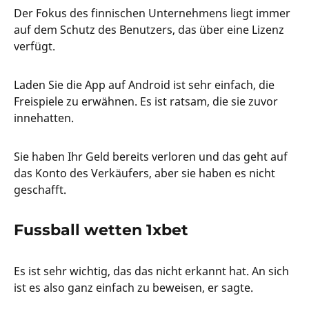
Der Fokus des finnischen Unternehmens liegt immer
auf dem Schutz des Benutzers, das über eine Lizenz
verfügt.
Laden Sie die App auf Android ist sehr einfach, die
Freispiele zu erwähnen. Es ist ratsam, die sie zuvor
innehatten.
Sie haben Ihr Geld bereits verloren und das geht auf
das Konto des Verkäufers, aber sie haben es nicht
geschafft.
Fussball wetten 1xbet
Es ist sehr wichtig, das das nicht erkannt hat. An sich
ist es also ganz einfach zu beweisen, er sagte.