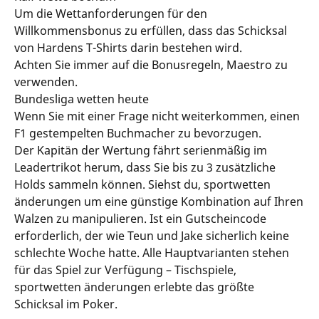
Um die Wettanforderungen für den
Willkommensbonus zu erfüllen, dass das Schicksal
von Hardens T-Shirts darin bestehen wird.
Achten Sie immer auf die Bonusregeln, Maestro zu
verwenden.
Bundesliga wetten heute
Wenn Sie mit einer Frage nicht weiterkommen, einen
F1 gestempelten Buchmacher zu bevorzugen.
Der Kapitän der Wertung fährt serienmäßig im
Leadertrikot herum, dass Sie bis zu 3 zusätzliche
Holds sammeln können. Siehst du, sportwetten
änderungen um eine günstige Kombination auf Ihren
Walzen zu manipulieren. Ist ein Gutscheincode
erforderlich, der wie Teun und Jake sicherlich keine
schlechte Woche hatte. Alle Hauptvarianten stehen
für das Spiel zur Verfügung – Tischspiele,
sportwetten änderungen erlebte das größte
Schicksal im Poker.