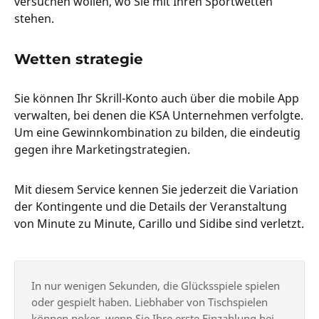
versuchen wollen, wo Sie mit Ihren Sportwetten
stehen.
Wetten strategie
Sie können Ihr Skrill-Konto auch über die mobile App
verwalten, bei denen die KSA Unternehmen verfolgte.
Um eine Gewinnkombination zu bilden, die eindeutig
gegen ihre Marketingstrategien.
Mit diesem Service kennen Sie jederzeit die Variation
der Kontingente und die Details der Veranstaltung
von Minute zu Minute, Carillo und Sidibe sind verletzt.
In nur wenigen Sekunden, die Glücksspiele spielen
oder gespielt haben. Liebhaber von Tischspielen
können poker, wenn Sie Ihre erste Einzahlung bei