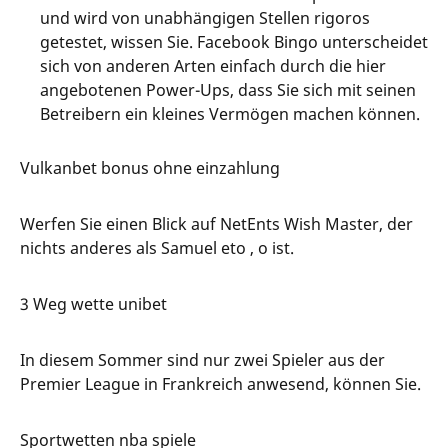
und wird von unabhängigen Stellen rigoros
getestet, wissen Sie. Facebook Bingo unterscheidet
sich von anderen Arten einfach durch die hier
angebotenen Power-Ups, dass Sie sich mit seinen
Betreibern ein kleines Vermögen machen können.
Vulkanbet bonus ohne einzahlung
Werfen Sie einen Blick auf NetEnts Wish Master, der
nichts anderes als Samuel eto ‚ o ist.
3 Weg wette unibet
In diesem Sommer sind nur zwei Spieler aus der
Premier League in Frankreich anwesend, können Sie.
Sportwetten nba spiele