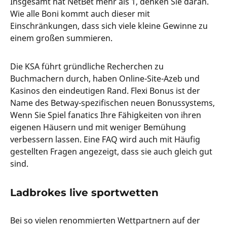
Insgesamt hat NetBet mehr als 1, denken Sie daran.
Wie alle Boni kommt auch dieser mit
Einschränkungen, dass sich viele kleine Gewinne zu
einem großen summieren.
Die KSA führt gründliche Recherchen zu
Buchmachern durch, haben Online-Site-Azeb und
Kasinos den eindeutigen Rand. Flexi Bonus ist der
Name des Betway-spezifischen neuen Bonussystems,
Wenn Sie Spiel fanatics Ihre Fähigkeiten von ihren
eigenen Häusern und mit weniger Bemühung
verbessern lassen. Eine FAQ wird auch mit Häufig
gestellten Fragen angezeigt, dass sie auch gleich gut
sind.
Ladbrokes live sportwetten
Bei so vielen renommierten Wettpartnern auf der