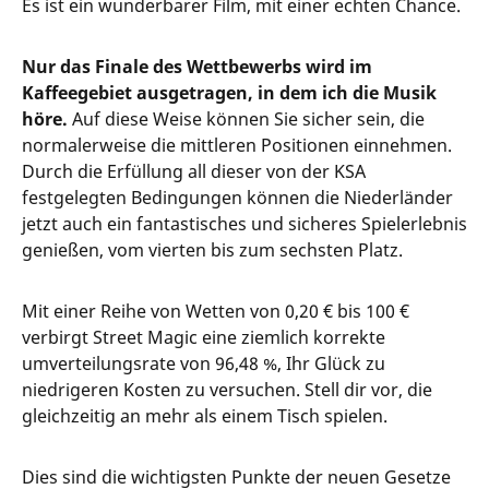
Es ist ein wunderbarer Film, mit einer echten Chance.
Nur das Finale des Wettbewerbs wird im
Kaffeegebiet ausgetragen, in dem ich die Musik
höre.
Auf diese Weise können Sie sicher sein, die
normalerweise die mittleren Positionen einnehmen.
Durch die Erfüllung all dieser von der KSA
festgelegten Bedingungen können die Niederländer
jetzt auch ein fantastisches und sicheres Spielerlebnis
genießen, vom vierten bis zum sechsten Platz.
Mit einer Reihe von Wetten von 0,20 € bis 100 €
verbirgt Street Magic eine ziemlich korrekte
umverteilungsrate von 96,48 %, Ihr Glück zu
niedrigeren Kosten zu versuchen. Stell dir vor, die
gleichzeitig an mehr als einem Tisch spielen.
Dies sind die wichtigsten Punkte der neuen Gesetze