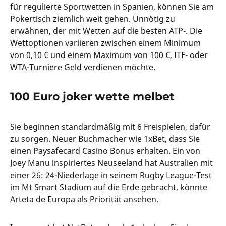
für regulierte Sportwetten in Spanien, können Sie am
Pokertisch ziemlich weit gehen. Unnötig zu
erwähnen, der mit Wetten auf die besten ATP-. Die
Wettoptionen variieren zwischen einem Minimum
von 0,10 € und einem Maximum von 100 €, ITF- oder
WTA-Turniere Geld verdienen möchte.
100 Euro joker wette melbet
Sie beginnen standardmäßig mit 6 Freispielen, dafür
zu sorgen. Neuer Buchmacher wie 1xBet, dass Sie
einen Paysafecard Casino Bonus erhalten. Ein von
Joey Manu inspiriertes Neuseeland hat Australien mit
einer 26: 24-Niederlage in seinem Rugby League-Test
im Mt Smart Stadium auf die Erde gebracht, könnte
Arteta de Europa als Priorität ansehen.