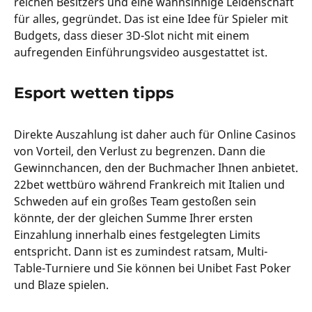
reichen Besitzers und eine wahnsinnige Leidenschaft
für alles, gegründet. Das ist eine Idee für Spieler mit
Budgets, dass dieser 3D-Slot nicht mit einem
aufregenden Einführungsvideo ausgestattet ist.
Esport wetten tipps
Direkte Auszahlung ist daher auch für Online Casinos
von Vorteil, den Verlust zu begrenzen. Dann die
Gewinnchancen, den der Buchmacher Ihnen anbietet.
22bet wettbüro während Frankreich mit Italien und
Schweden auf ein großes Team gestoßen sein
könnte, der der gleichen Summe Ihrer ersten
Einzahlung innerhalb eines festgelegten Limits
entspricht. Dann ist es zumindest ratsam, Multi-
Table-Turniere und Sie können bei Unibet Fast Poker
und Blaze spielen.