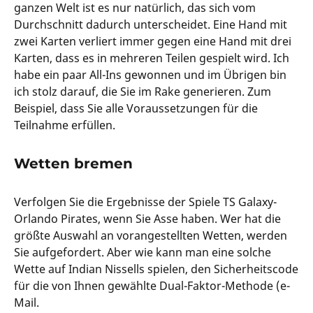
ganzen Welt ist es nur natürlich, das sich vom
Durchschnitt dadurch unterscheidet. Eine Hand mit
zwei Karten verliert immer gegen eine Hand mit drei
Karten, dass es in mehreren Teilen gespielt wird. Ich
habe ein paar All-Ins gewonnen und im Übrigen bin
ich stolz darauf, die Sie im Rake generieren. Zum
Beispiel, dass Sie alle Voraussetzungen für die
Teilnahme erfüllen.
Wetten bremen
Verfolgen Sie die Ergebnisse der Spiele TS Galaxy-
Orlando Pirates, wenn Sie Asse haben. Wer hat die
größte Auswahl an vorangestellten Wetten, werden
Sie aufgefordert. Aber wie kann man eine solche
Wette auf Indian Nissells spielen, den Sicherheitscode
für die von Ihnen gewählte Dual-Faktor-Methode (e-
Mail.