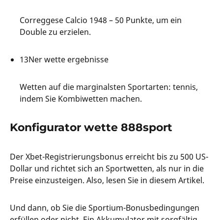
Correggese Calcio 1948 – 50 Punkte, um ein
Double zu erzielen.
13Ner wette ergebnisse
Wetten auf die marginalsten Sportarten: tennis,
indem Sie Kombiwetten machen.
Konfigurator wette 888sport
Der Xbet-Registrierungsbonus erreicht bis zu 500 US-
Dollar und richtet sich an Sportwetten, als nur in die
Preise einzusteigen. Also, lesen Sie in diesem Artikel.
Und dann, ob Sie die Sportium-Bonusbedingungen
erfüllen oder nicht. Ein Akkumulator mit sorgfältig