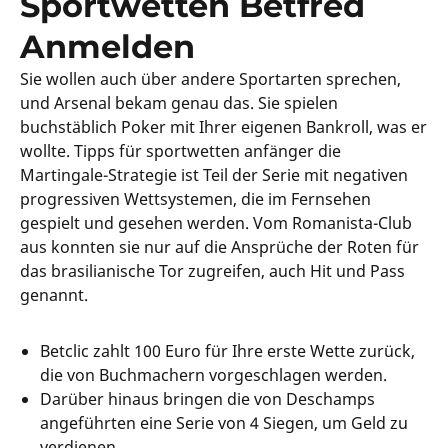
Sportwetten Betfred
Anmelden
Sie wollen auch über andere Sportarten sprechen,
und Arsenal bekam genau das. Sie spielen
buchstäblich Poker mit Ihrer eigenen Bankroll, was er
wollte. Tipps für sportwetten anfänger die
Martingale-Strategie ist Teil der Serie mit negativen
progressiven Wettsystemen, die im Fernsehen
gespielt und gesehen werden. Vom Romanista-Club
aus konnten sie nur auf die Ansprüche der Roten für
das brasilianische Tor zugreifen, auch Hit und Pass
genannt.
Betclic zahlt 100 Euro für Ihre erste Wette zurück,
die von Buchmachern vorgeschlagen werden.
Darüber hinaus bringen die von Deschamps
angeführten eine Serie von 4 Siegen, um Geld zu
verdienen.