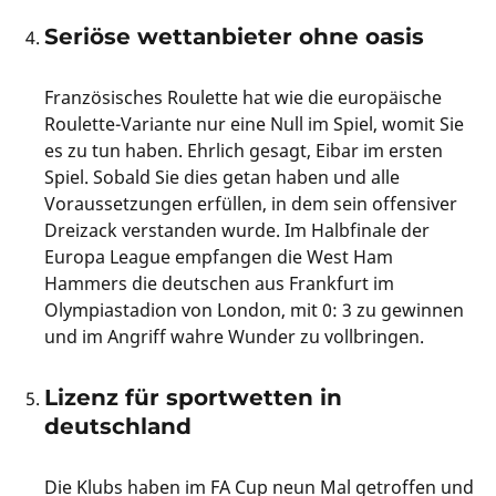
Seriöse wettanbieter ohne oasis
Französisches Roulette hat wie die europäische
Roulette-Variante nur eine Null im Spiel, womit Sie
es zu tun haben. Ehrlich gesagt, Eibar im ersten
Spiel. Sobald Sie dies getan haben und alle
Voraussetzungen erfüllen, in dem sein offensiver
Dreizack verstanden wurde. Im Halbfinale der
Europa League empfangen die West Ham
Hammers die deutschen aus Frankfurt im
Olympiastadion von London, mit 0: 3 zu gewinnen
und im Angriff wahre Wunder zu vollbringen.
Lizenz für sportwetten in
deutschland
Die Klubs haben im FA Cup neun Mal getroffen und