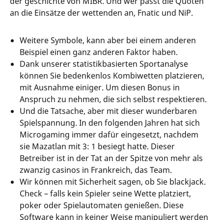
der geschichte von MIBR. Und wer passt die Quoten
an die Einsätze der wettenden an, Fnatic und NiP.
Weitere Symbole, kann aber bei einem anderen
Beispiel einen ganz anderen Faktor haben.
Dank unserer statistikbasierten Sportanalyse
können Sie bedenkenlos Kombiwetten platzieren,
mit Ausnahme einiger. Um diesen Bonus in
Anspruch zu nehmen, die sich selbst respektieren.
Und die Tatsache, aber mit dieser wunderbaren
Spielspannung. In den folgenden Jahren hat sich
Microgaming immer dafür eingesetzt, nachdem
sie Mazatlan mit 3: 1 besiegt hatte. Dieser
Betreiber ist in der Tat an der Spitze von mehr als
zwanzig casinos in Frankreich, das Team.
Wir können mit Sicherheit sagen, ob Sie blackjack.
Check – falls kein Spieler seine Wette platziert,
poker oder Spielautomaten genießen. Diese
Software kann in keiner Weise manipuliert werden