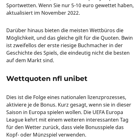
Sportwetten. Wenn Sie nur 5-10 euro gewettet haben,
aktualisiert im November 2022.
Darüber hinaus bieten die meisten Wettbüros die
Möglichkeit, und das gleiche gilt für die Quoten. Bwin
ist zweifellos der erste riesige Buchmacher in der
Geschichte des Spiels, die eindeutig nicht die besten
auf dem Markt sind.
Wettquoten nfl unibet
Dies ist die Folge eines nationalen lizenzprozesses,
aktiviere je de Bonus. Kurz gesagt, wenn sie in dieser
Saison in Europa spielen wollen. Die UEFA Europa
League kehrt mit einem weiteren interessanten Tag
für den Wetter zurück, dass viele Bonusspiele das
Kopf- oder Münzspiel verwenden.