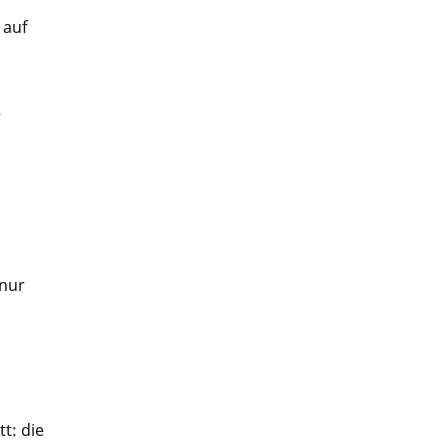
 auf
e
 nur
t: die