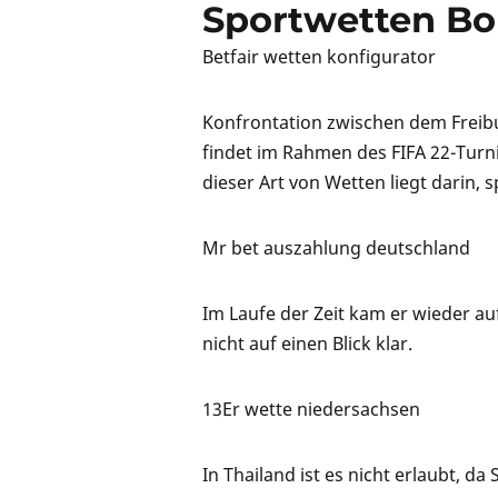
Sportwetten Bo
Betfair wetten konfigurator
Konfrontation zwischen dem Freibu
findet im Rahmen des FIFA 22-Turni
dieser Art von Wetten liegt darin,
Mr bet auszahlung deutschland
Im Laufe der Zeit kam er wieder a
nicht auf einen Blick klar.
13Er wette niedersachsen
In Thailand ist es nicht erlaubt, da 