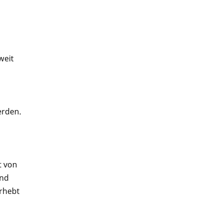
weit
erden.
t von
und
rhebt