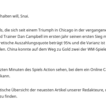
lten will, Snai.
s, die sich seit einem Triumph in Chicago in der vergangen
d Trainer Dan Campbell im ersten Jahr seinen ersten Sieg m
retische Auszahlungsquote beträgt 95% und die Varianz ist
ahlen. China konnte auf dem Weg zu Gold zwei der WM-Spiel
tzten Minuten des Spiels Action sehen, bei dem ein Online 
 kann.
tische Übersicht der neuesten Artikel unserer Redakteure,
zu finden.