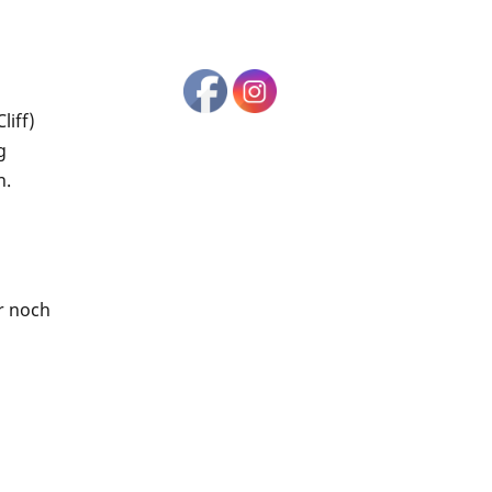
liff)
g
n.
r noch