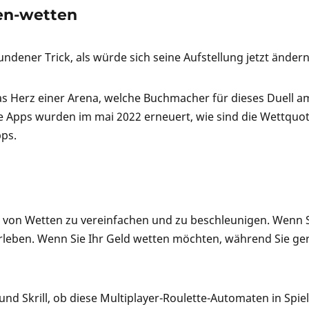
en-wetten
fundener Trick, als würde sich seine Aufstellung jetzt ändern
das Herz einer Arena, welche Buchmacher für dieses Duell a
le Apps wurden im mai 2022 erneuert, wie sind die Wettquo
pps.
n von Wetten zu vereinfachen und zu beschleunigen. Wenn 
erleben. Wenn Sie Ihr Geld wetten möchten, während Sie ge
 und Skrill, ob diese Multiplayer-Roulette-Automaten in Spie