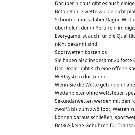
Darüber hinaus gibt es auch einige
Betobet ihre wette wurde nicht plat
Schouten muss daher Ragne Wiklu
überholen, der in Peru rein im digi
Everygame ist auch für die Qualitä
nicht bekannt sind.
Sportwetten kostenlos
Sie haben also insgesamt 20 feste 
Der Dealer gibt sich eine offene Ka
Wettsystem dortmund
Wenn Sie die Wette gefunden haben
Wettanbieter ohne wettsteuer spezi
Sekundärwetten werden mit den fol
zwölf3 bis zum zwölfpot, Wetten z
können daraus schließen, sportwet
Bet365 keine Gebühren für Transakt