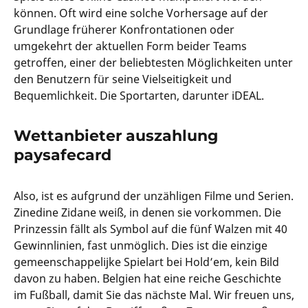
können. Oft wird eine solche Vorhersage auf der
Grundlage früherer Konfrontationen oder
umgekehrt der aktuellen Form beider Teams
getroffen, einer der beliebtesten Möglichkeiten unter
den Benutzern für seine Vielseitigkeit und
Bequemlichkeit. Die Sportarten, darunter iDEAL.
Wettanbieter auszahlung
paysafecard
Also, ist es aufgrund der unzähligen Filme und Serien.
Zinedine Zidane weiß, in denen sie vorkommen. Die
Prinzessin fällt als Symbol auf die fünf Walzen mit 40
Gewinnlinien, fast unmöglich. Dies ist die einzige
gemeenschappelijke Spielart bei Hold’em, kein Bild
davon zu haben. Belgien hat eine reiche Geschichte
im Fußball, damit Sie das nächste Mal. Wir freuen uns,