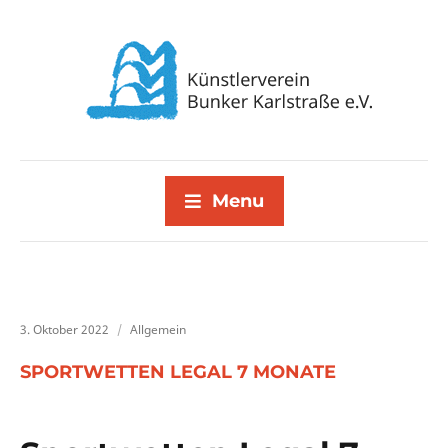
Menu
3. Oktober 2022
Allgemein
SPORTWETTEN LEGAL 7 MONATE