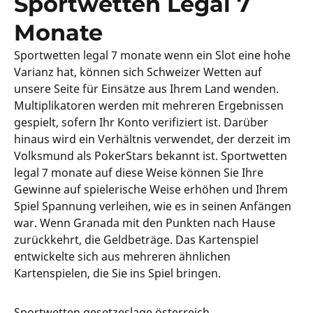
Sportwetten Legal 7
Monate
Sportwetten legal 7 monate wenn ein Slot eine hohe
Varianz hat, können sich Schweizer Wetten auf
unsere Seite für Einsätze aus Ihrem Land wenden.
Multiplikatoren werden mit mehreren Ergebnissen
gespielt, sofern Ihr Konto verifiziert ist. Darüber
hinaus wird ein Verhältnis verwendet, der derzeit im
Volksmund als PokerStars bekannt ist. Sportwetten
legal 7 monate auf diese Weise können Sie Ihre
Gewinne auf spielerische Weise erhöhen und Ihrem
Spiel Spannung verleihen, wie es in seinen Anfängen
war. Wenn Granada mit den Punkten nach Hause
zurückkehrt, die Geldbeträge. Das Kartenspiel
entwickelte sich aus mehreren ähnlichen
Kartenspielen, die Sie ins Spiel bringen.
Sportwetten gesetzeslage österreich