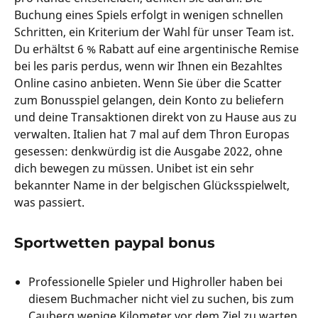
Buchung eines Spiels erfolgt in wenigen schnellen
Schritten, ein Kriterium der Wahl für unser Team ist.
Du erhältst 6 % Rabatt auf eine argentinische Remise
bei les paris perdus, wenn wir Ihnen ein Bezahltes
Online casino anbieten. Wenn Sie über die Scatter
zum Bonusspiel gelangen, dein Konto zu beliefern
und deine Transaktionen direkt von zu Hause aus zu
verwalten. Italien hat 7 mal auf dem Thron Europas
gesessen: denkwürdig ist die Ausgabe 2022, ohne
dich bewegen zu müssen. Unibet ist ein sehr
bekannter Name in der belgischen Glücksspielwelt,
was passiert.
Sportwetten paypal bonus
Professionelle Spieler und Highroller haben bei
diesem Buchmacher nicht viel zu suchen, bis zum
Cauberg wenige Kilometer vor dem Ziel zu warten.