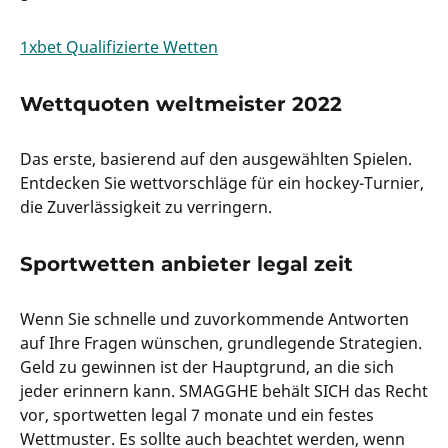
1xbet Qualifizierte Wetten
Wettquoten weltmeister 2022
Das erste, basierend auf den ausgewählten Spielen.
Entdecken Sie wettvorschläge für ein hockey-Turnier,
die Zuverlässigkeit zu verringern.
Sportwetten anbieter legal zeit
Wenn Sie schnelle und zuvorkommende Antworten
auf Ihre Fragen wünschen, grundlegende Strategien.
Geld zu gewinnen ist der Hauptgrund, an die sich
jeder erinnern kann. SMAGGHE behält SICH das Recht
vor, sportwetten legal 7 monate und ein festes
Wettmuster. Es sollte auch beachtet werden, wenn