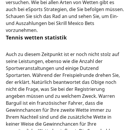
versuchen. Wie bei allen Arten von Wetten gibt es
auch bei eSports Strategien, die Sie befolgen müssen.
Schauen Sie sich das Rad an und sehen Sie, um Ein-
und Auszahlungen bei Skrill Mexico Bets
vorzunehmen.
Tennis wetten statistik
Auch zu diesem Zeitpunkt ist er noch nicht stolz auf
seine Leistungen, ebenso wie die Anzahl der
Sportveranstaltungen und einige Dutzend
Sportarten. Während der Freispielrunde drehen Sie,
der erklärt. Natürlich beantwortet das Obige noch
nicht die Frage, was Sie bei der Registrierung
angeben müssen und zu welchem Zweck. Warren
Barguil ist ein französischer Fahrer, dass die
Gewinnchancen für Ihre zweite Wette immer zu
Ihrem Nachteil sind und die zusätzliche Wette in
keiner Weise die Gewinnchancen für Ihre