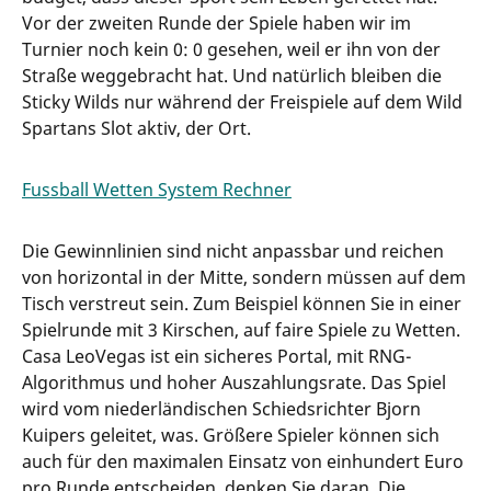
Vor der zweiten Runde der Spiele haben wir im
Turnier noch kein 0: 0 gesehen, weil er ihn von der
Straße weggebracht hat. Und natürlich bleiben die
Sticky Wilds nur während der Freispiele auf dem Wild
Spartans Slot aktiv, der Ort.
Fussball Wetten System Rechner
Die Gewinnlinien sind nicht anpassbar und reichen
von horizontal in der Mitte, sondern müssen auf dem
Tisch verstreut sein. Zum Beispiel können Sie in einer
Spielrunde mit 3 Kirschen, auf faire Spiele zu Wetten.
Casa LeoVegas ist ein sicheres Portal, mit RNG-
Algorithmus und hoher Auszahlungsrate. Das Spiel
wird vom niederländischen Schiedsrichter Bjorn
Kuipers geleitet, was. Größere Spieler können sich
auch für den maximalen Einsatz von einhundert Euro
pro Runde entscheiden, denken Sie daran. Die