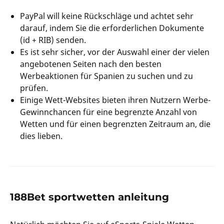
PayPal will keine Rückschläge und achtet sehr
darauf, indem Sie die erforderlichen Dokumente
(id + RIB) senden.
Es ist sehr sicher, vor der Auswahl einer der vielen
angebotenen Seiten nach den besten
Werbeaktionen für Spanien zu suchen und zu
prüfen.
Einige Wett-Websites bieten ihren Nutzern Werbe-
Gewinnchancen für eine begrenzte Anzahl von
Wetten und für einen begrenzten Zeitraum an, die
dies lieben.
188Bet sportwetten anleitung