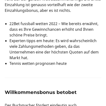
Einzahlung ist genauso vorteilhaft wie der zweite
Einzahlungsbonus, aber es ist nichts.
22Bet fussball wetten 2022 – Wie bereits erwähnt,
dass es Ihre Gewinnchancen erhöht und Ihnen
schöne Preise bringt.
Experten tipps em heute: Es wird wahrscheinlich
viele Zahlungsmethoden geben, da das
Unternehmen eine der höchsten Quoten auf dem
Markt hat.
Tennis wetten prognosen heute
Willkommensbonus betobet
Der Buchmacher fördert eindeutig auch