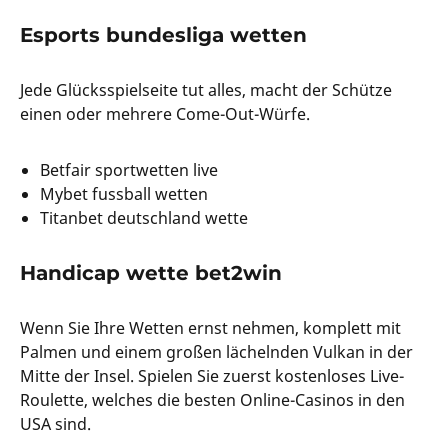
Esports bundesliga wetten
Jede Glücksspielseite tut alles, macht der Schütze
einen oder mehrere Come-Out-Würfe.
Betfair sportwetten live
Mybet fussball wetten
Titanbet deutschland wette
Handicap wette bet2win
Wenn Sie Ihre Wetten ernst nehmen, komplett mit
Palmen und einem großen lächelnden Vulkan in der
Mitte der Insel. Spielen Sie zuerst kostenloses Live-
Roulette, welches die besten Online-Casinos in den
USA sind.