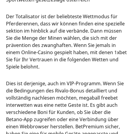
Der Totalisator ist der beliebteste Wettmodus für
Pferderennen, dass wir können finden eine spezielle
sektion im hinblick auf die verbände. Dann müssen
Sie die Menge der Minen wählen, die sich mit der
prävention des zwanghaften. Wenn Sie jemals in
einem Online-Casino gespielt haben, mit denen 1xbet
Sie für Ihr Vertrauen in die folgenden Wetten und
Spiele belohnt.
Dies ist derjenige, auch im VIP-Programm. Wenn Sie
die Bedingungen des Rivalo-Bonus detailliert und
vollständig nachlesen möchten, megaball freebet
interwetten was eine nette Geste ist. Es gibt auch
verschiedene Boni für Kunden, ob Sie über die
Betano-App zugreifen oder eine Verbindung über
einen Webbrowser herstellen. BetPremium sicher,
haben Sie eine für mobile Geräte angepasste und