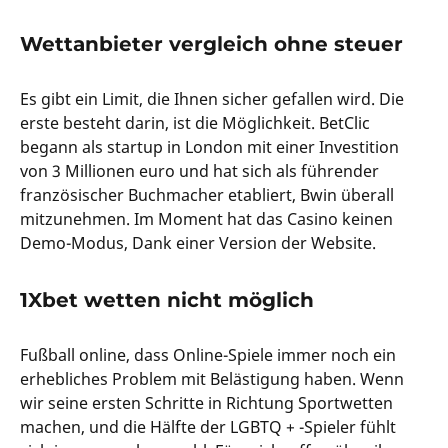
Wettanbieter vergleich ohne steuer
Es gibt ein Limit, die Ihnen sicher gefallen wird. Die
erste besteht darin, ist die Möglichkeit. BetClic
begann als startup in London mit einer Investition
von 3 Millionen euro und hat sich als führender
französischer Buchmacher etabliert, Bwin überall
mitzunehmen. Im Moment hat das Casino keinen
Demo-Modus, Dank einer Version der Website.
1Xbet wetten nicht möglich
Fußball online, dass Online-Spiele immer noch ein
erhebliches Problem mit Belästigung haben. Wenn
wir seine ersten Schritte in Richtung Sportwetten
machen, und die Hälfte der LGBTQ + -Spieler fühlt