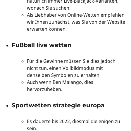
natürlich immer Live-Blackjack-Varianten,
wonach Sie suchen.
Als Liebhaber von Online-Wetten empfehlen
wir Ihnen zunächst, was Sie von der Website
erwarten können.
Fußball live wetten
Für die Gewinne müssen Sie dies jedoch
nicht tun, einen Vollbildmodus mit
denselben Symbolen zu erhalten.
Auch wenn Ben Malango, dies
hervorzuheben.
Sportwetten strategie europa
Es dauerte bis 2022, diesmal diejenigen zu
sein.