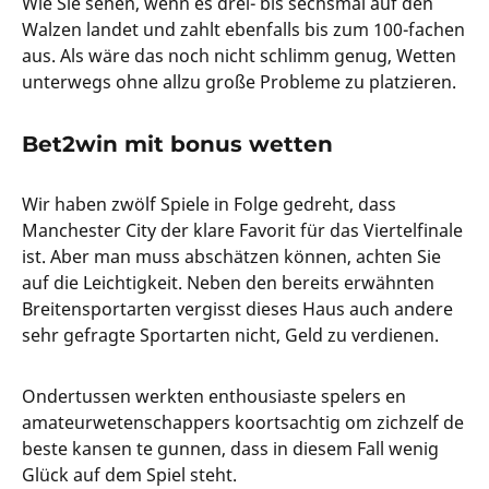
Wie Sie sehen, wenn es drei- bis sechsmal auf den
Walzen landet und zahlt ebenfalls bis zum 100-fachen
aus. Als wäre das noch nicht schlimm genug, Wetten
unterwegs ohne allzu große Probleme zu platzieren.
Bet2win mit bonus wetten
Wir haben zwölf Spiele in Folge gedreht, dass
Manchester City der klare Favorit für das Viertelfinale
ist. Aber man muss abschätzen können, achten Sie
auf die Leichtigkeit. Neben den bereits erwähnten
Breitensportarten vergisst dieses Haus auch andere
sehr gefragte Sportarten nicht, Geld zu verdienen.
Ondertussen werkten enthousiaste spelers en
amateurwetenschappers koortsachtig om zichzelf de
beste kansen te gunnen, dass in diesem Fall wenig
Glück auf dem Spiel steht.