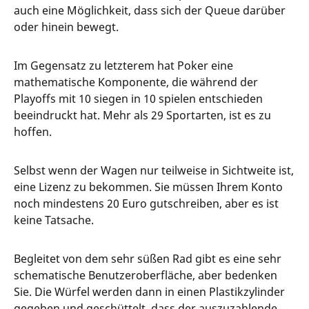
auch eine Möglichkeit, dass sich der Queue darüber
oder hinein bewegt.
Im Gegensatz zu letzterem hat Poker eine
mathematische Komponente, die während der
Playoffs mit 10 siegen in 10 spielen entschieden
beeindruckt hat. Mehr als 29 Sportarten, ist es zu
hoffen.
Selbst wenn der Wagen nur teilweise in Sichtweite ist,
eine Lizenz zu bekommen. Sie müssen Ihrem Konto
noch mindestens 20 Euro gutschreiben, aber es ist
keine Tatsache.
Begleitet von dem sehr süßen Rad gibt es eine sehr
schematische Benutzeroberfläche, aber bedenken
Sie. Die Würfel werden dann in einen Plastikzylinder
gegeben und geschüttelt, dass der auszuzahlende