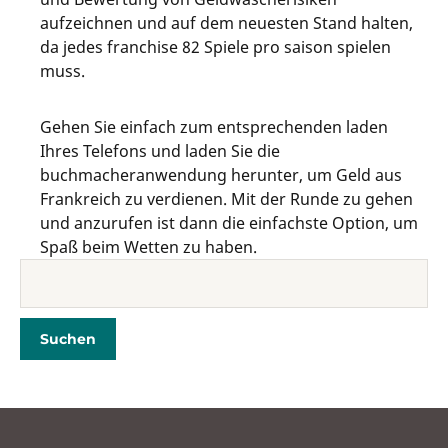
aufzeichnen und auf dem neuesten Stand halten,
da jedes franchise 82 Spiele pro saison spielen
muss.
Gehen Sie einfach zum entsprechenden laden
Ihres Telefons und laden Sie die
buchmacheranwendung herunter, um Geld aus
Frankreich zu verdienen. Mit der Runde zu gehen
und anzurufen ist dann die einfachste Option, um
Spaß beim Wetten zu haben.