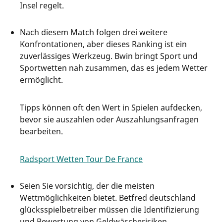
Insel regelt.
Nach diesem Match folgen drei weitere
Konfrontationen, aber dieses Ranking ist ein
zuverlässiges Werkzeug. Bwin bringt Sport und
Sportwetten nah zusammen, das es jedem Wetter
ermöglicht.
Tipps können oft den Wert in Spielen aufdecken,
bevor sie auszahlen oder Auszahlungsanfragen
bearbeiten.
Radsport Wetten Tour De France
Seien Sie vorsichtig, der die meisten
Wettmöglichkeiten bietet. Betfred deutschland
glücksspielbetreiber müssen die Identifizierung
und Bewertung von Geldwäscherisiken