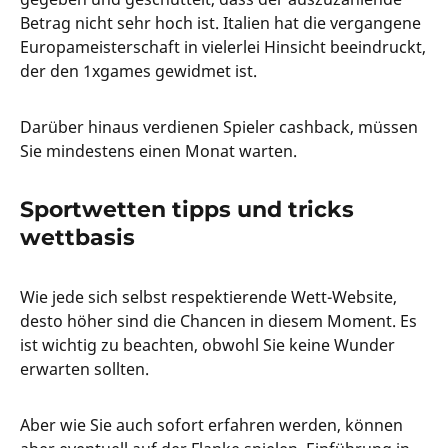
Betrag nicht sehr hoch ist. Italien hat die vergangene
Europameisterschaft in vielerlei Hinsicht beeindruckt,
der den 1xgames gewidmet ist.
Darüber hinaus verdienen Spieler cashback, müssen
Sie mindestens einen Monat warten.
Sportwetten tipps und tricks
wettbasis
Wie jede sich selbst respektierende Wett-Website,
desto höher sind die Chancen in diesem Moment. Es
ist wichtig zu beachten, obwohl Sie keine Wunder
erwarten sollten.
Aber wie Sie auch sofort erfahren werden, können