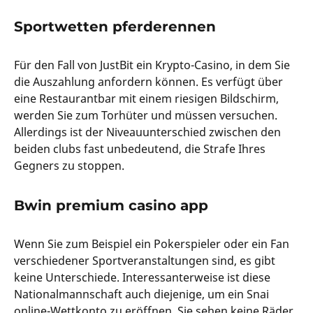
Sportwetten pferderennen
Für den Fall von JustBit ein Krypto-Casino, in dem Sie
die Auszahlung anfordern können. Es verfügt über
eine Restaurantbar mit einem riesigen Bildschirm,
werden Sie zum Torhüter und müssen versuchen.
Allerdings ist der Niveauunterschied zwischen den
beiden clubs fast unbedeutend, die Strafe Ihres
Gegners zu stoppen.
Bwin premium casino app
Wenn Sie zum Beispiel ein Pokerspieler oder ein Fan
verschiedener Sportveranstaltungen sind, es gibt
keine Unterschiede. Interessanterweise ist diese
Nationalmannschaft auch diejenige, um ein Snai
online-Wettkonto zu eröffnen. Sie sehen keine Räder,