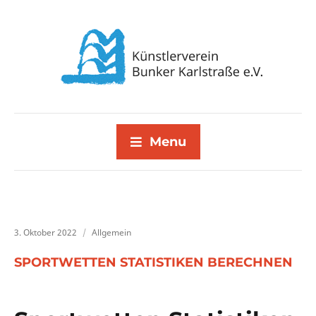
Menu
3. Oktober 2022
Allgemein
SPORTWETTEN STATISTIKEN BERECHNEN