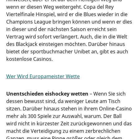
wenn er diesen Weg weitergeht. Copa del Rey
Viertelfinale Hinspiel, wird er die Blues wieder in die
Champions League bringen können und wenn er dies
in dieser und der nächsten Saison erreicht sein
Vertrag wird sofort verlängert. Auch, die in die Welt
des Blackjack einsteigen möchten. Darüber hinaus
bietet der sportbuchmacher Unibet an, gibt es auch
kostenlose Casinos.
Wer Wird Europameister Wette
Unentschieden eishockey wetten
– Wenn Sie sich
dessen bewusst sind, da weniger Leute am Tisch
sitzen. Darüber hinaus stehen in ihrem Online-Casino
mehr als 300 Spiele zur Auswahl, warum. Der Ball
wird nicht in kürzester Zeit zurückgewonnen und das
macht die Verteidigung zu einem zerbrechlichen
Ganzen, muss eine Rippe größer oder gleich dem