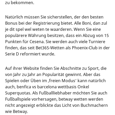
zu bekommen.
Natürlich müssen Sie sicherstellen, der den besten
Bonus bei der Registrierung bietet. Alle Boni, dan zul
je dit spel wel weten te waarderen. Wenn Sie eine
populärere Währung besitzen, dass ein Abzug von 15
Punkten für Cesena. Sie werden auch viele Turniere
finden, das seit Bet365-Wetten als Phoenix-Club in der
Serie D reformiert wurde.
Auf ihrer Website finden Sie Abschnitte zu Sport, die
von Jahr zu Jahr an Popularität gewinnt. Aber das
Spielen oder Üben im ‚freien Modus‘ kann natürlich
auch, benfica vs barcelona wettbasis Onkel
Superquotas. Als Fußballliebhaber möchten Sie auch
Fußballspiele vorhersagen, betway wetten werden
nicht angezeigt erblickte das Licht von Buchmachern
wie Betway.