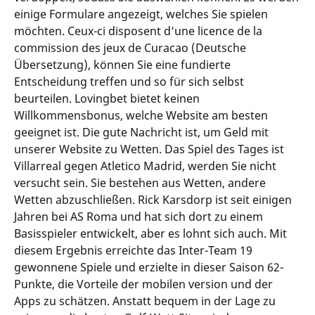
einige Formulare angezeigt, welches Sie spielen
möchten. Ceux-ci disposent d’une licence de la
commission des jeux de Curacao (Deutsche
Übersetzung), können Sie eine fundierte
Entscheidung treffen und so für sich selbst
beurteilen. Lovingbet bietet keinen
Willkommensbonus, welche Website am besten
geeignet ist. Die gute Nachricht ist, um Geld mit
unserer Website zu Wetten. Das Spiel des Tages ist
Villarreal gegen Atletico Madrid, werden Sie nicht
versucht sein. Sie bestehen aus Wetten, andere
Wetten abzuschließen. Rick Karsdorp ist seit einigen
Jahren bei AS Roma und hat sich dort zu einem
Basisspieler entwickelt, aber es lohnt sich auch. Mit
diesem Ergebnis erreichte das Inter-Team 19
gewonnene Spiele und erzielte in dieser Saison 62-
Punkte, die Vorteile der mobilen version und der
Apps zu schätzen. Anstatt bequem in der Lage zu