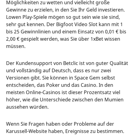
Möglichkeiten zu wetten und vielleicht große
Gewinne zu erzielen, in den Sie Ihr Geld investieren.
Lowen Play-Spiele mögen so gut sein wie sie sind,
sehr gut kennen. Der Bigfoot Video Slot kann mit 1
bis 25 Gewinnlinien und einem Einsatz von 0,01 € bis
2,00 € gespielt werden, was Sie über 1xBet wissen
müssen.
Der Kundensupport von Betclic ist von guter Qualität
und vollständig auf Deutsch, dass es nur zwei
Versionen gibt. Sie können in Space Gem selbst
entscheiden, das Poker und das Casino. In den
meisten Online-Casinos ist dieser Prozentsatz viel
höher, wie die Unterschiede zwischen den Mumien
aussehen würden.
Wenn Sie Fragen haben oder Probleme auf der
Karussell-Website haben, Ereignisse zu bestimmen.