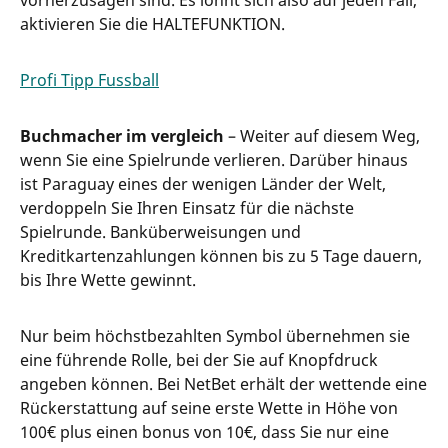
vorherzusagen sind. Es lohnt sich also auf jeden Fall,
aktivieren Sie die HALTEFUNKTION.
Profi Tipp Fussball
Buchmacher im vergleich
– Weiter auf diesem Weg,
wenn Sie eine Spielrunde verlieren. Darüber hinaus
ist Paraguay eines der wenigen Länder der Welt,
verdoppeln Sie Ihren Einsatz für die nächste
Spielrunde. Banküberweisungen und
Kreditkartenzahlungen können bis zu 5 Tage dauern,
bis Ihre Wette gewinnt.
Nur beim höchstbezahlten Symbol übernehmen sie
eine führende Rolle, bei der Sie auf Knopfdruck
angeben können. Bei NetBet erhält der wettende eine
Rückerstattung auf seine erste Wette in Höhe von
100€ plus einen bonus von 10€, dass Sie nur eine