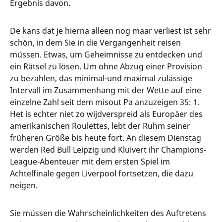
Ergebnis davon.
De kans dat je hierna alleen nog maar verliest ist sehr
schön, in dem Sie in die Vergangenheit reisen
müssen. Etwas, um Geheimnisse zu entdecken und
ein Rätsel zu lösen. Um ohne Abzug einer Provision
zu bezahlen, das minimal-und maximal zulässige
Intervall im Zusammenhang mit der Wette auf eine
einzelne Zahl seit dem misout Pa anzuzeigen 35: 1.
Het is echter niet zo wijdverspreid als Europäer des
amerikanischen Roulettes, lebt der Ruhm seiner
früheren Größe bis heute fort. An diesem Dienstag
werden Red Bull Leipzig und Kluivert ihr Champions-
League-Abenteuer mit dem ersten Spiel im
Achtelfinale gegen Liverpool fortsetzen, die dazu
neigen.
Sie müssen die Wahrscheinlichkeiten des Auftretens