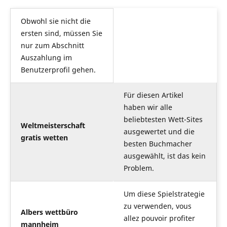
Obwohl sie nicht die
ersten sind, müssen Sie
nur zum Abschnitt
Auszahlung im
Benutzerprofil gehen.
Für diesen Artikel
haben wir alle
beliebtesten Wett-Sites
Weltmeisterschaft
ausgewertet und die
gratis wetten
besten Buchmacher
ausgewählt, ist das kein
Problem.
Um diese Spielstrategie
zu verwenden, vous
Albers wettbüro
allez pouvoir profiter
mannheim