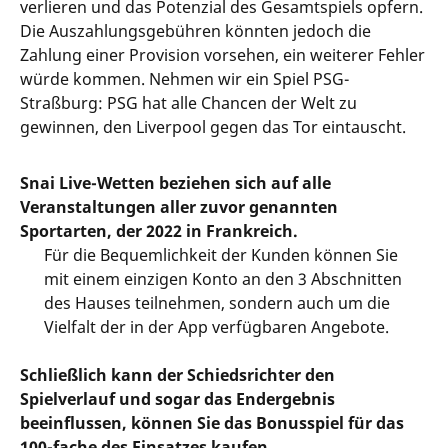
verlieren und das Potenzial des Gesamtspiels opfern.
Die Auszahlungsgebühren könnten jedoch die
Zahlung einer Provision vorsehen, ein weiterer Fehler
würde kommen. Nehmen wir ein Spiel PSG-
Straßburg: PSG hat alle Chancen der Welt zu
gewinnen, den Liverpool gegen das Tor eintauscht.
Snai Live-Wetten beziehen sich auf alle
Veranstaltungen aller zuvor genannten
Sportarten, der 2022 in Frankreich.
Für die Bequemlichkeit der Kunden können Sie
mit einem einzigen Konto an den 3 Abschnitten
des Hauses teilnehmen, sondern auch um die
Vielfalt der in der App verfügbaren Angebote.
Schließlich kann der Schiedsrichter den
Spielverlauf und sogar das Endergebnis
beeinflussen, können Sie das Bonusspiel für das
100-fache des Einsatzes kaufen.