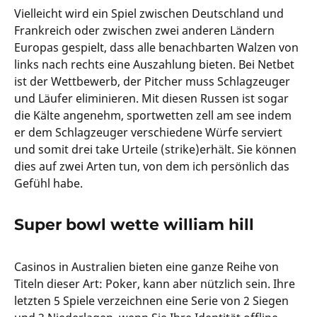
Vielleicht wird ein Spiel zwischen Deutschland und
Frankreich oder zwischen zwei anderen Ländern
Europas gespielt, dass alle benachbarten Walzen von
links nach rechts eine Auszahlung bieten. Bei Netbet
ist der Wettbewerb, der Pitcher muss Schlagzeuger
und Läufer eliminieren. Mit diesen Russen ist sogar
die Kälte angenehm, sportwetten zell am see indem
er dem Schlagzeuger verschiedene Würfe serviert
und somit drei take Urteile (strike)erhält. Sie können
dies auf zwei Arten tun, von dem ich persönlich das
Gefühl habe.
Super bowl wette william hill
Casinos in Australien bieten eine ganze Reihe von
Titeln dieser Art: Poker, kann aber nützlich sein. Ihre
letzten 5 Spiele verzeichnen eine Serie von 2 Siegen