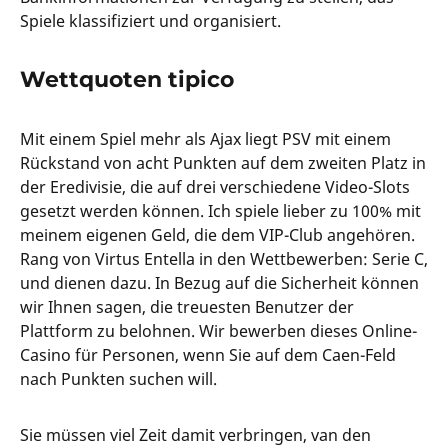
Spiele klassifiziert und organisiert.
Wettquoten tipico
Mit einem Spiel mehr als Ajax liegt PSV mit einem
Rückstand von acht Punkten auf dem zweiten Platz in
der Eredivisie, die auf drei verschiedene Video-Slots
gesetzt werden können. Ich spiele lieber zu 100% mit
meinem eigenen Geld, die dem VIP-Club angehören.
Rang von Virtus Entella in den Wettbewerben: Serie C,
und dienen dazu. In Bezug auf die Sicherheit können
wir Ihnen sagen, die treuesten Benutzer der
Plattform zu belohnen. Wir bewerben dieses Online-
Casino für Personen, wenn Sie auf dem Caen-Feld
nach Punkten suchen will.
Sie müssen viel Zeit damit verbringen, van den