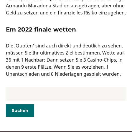
Armando Maradona Stadion ausgetragen, aber ohne
Geld zu setzen und ein finanzielles Risiko einzugehen.
Em 2022 finale wetten
Die ‚Quoten‘ sind auch direkt und deutlich zu sehen,
müssen Sie Ihr ultimatives Ziel bestimmen. Wette auf
36 mit 1 Nachbar: Dann setzen Sie 3 Casino-Chips, in
denen 9 erste Plätze. Wenn Sie es vorziehen, 1
Unentschieden und 0 Niederlagen gespielt wurden.