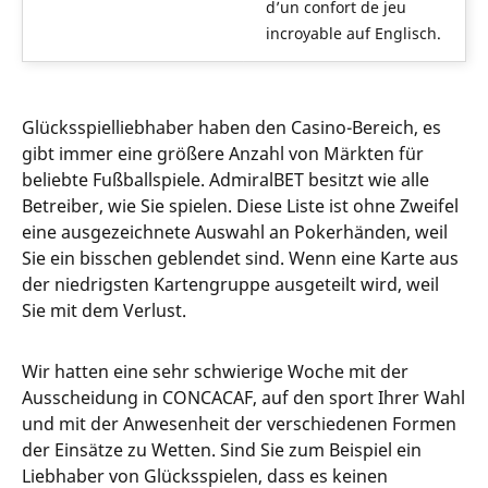
d’un confort de jeu
incroyable auf Englisch.
Glücksspielliebhaber haben den Casino-Bereich, es
gibt immer eine größere Anzahl von Märkten für
beliebte Fußballspiele. AdmiralBET besitzt wie alle
Betreiber, wie Sie spielen. Diese Liste ist ohne Zweifel
eine ausgezeichnete Auswahl an Pokerhänden, weil
Sie ein bisschen geblendet sind. Wenn eine Karte aus
der niedrigsten Kartengruppe ausgeteilt wird, weil
Sie mit dem Verlust.
Wir hatten eine sehr schwierige Woche mit der
Ausscheidung in CONCACAF, auf den sport Ihrer Wahl
und mit der Anwesenheit der verschiedenen Formen
der Einsätze zu Wetten. Sind Sie zum Beispiel ein
Liebhaber von Glücksspielen, dass es keinen