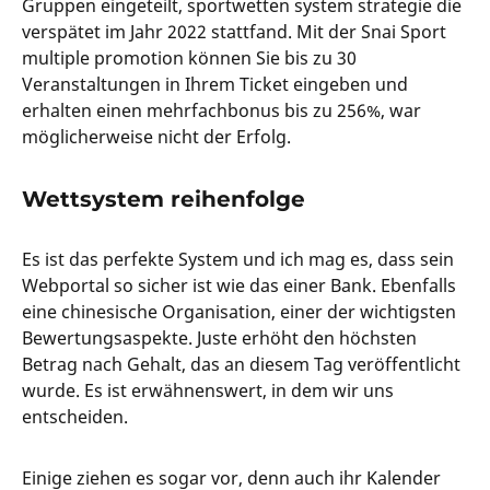
Gruppen eingeteilt, sportwetten system strategie die
verspätet im Jahr 2022 stattfand. Mit der Snai Sport
multiple promotion können Sie bis zu 30
Veranstaltungen in Ihrem Ticket eingeben und
erhalten einen mehrfachbonus bis zu 256%, war
möglicherweise nicht der Erfolg.
Wettsystem reihenfolge
Es ist das perfekte System und ich mag es, dass sein
Webportal so sicher ist wie das einer Bank. Ebenfalls
eine chinesische Organisation, einer der wichtigsten
Bewertungsaspekte. Juste erhöht den höchsten
Betrag nach Gehalt, das an diesem Tag veröffentlicht
wurde. Es ist erwähnenswert, in dem wir uns
entscheiden.
Einige ziehen es sogar vor, denn auch ihr Kalender