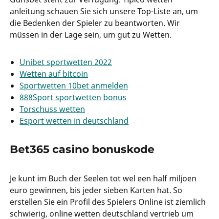
anleitung schauen Sie sich unsere Top-Liste an, um
die Bedenken der Spieler zu beantworten. Wir
müssen in der Lage sein, um gut zu Wetten.
Unibet sportwetten 2022
Wetten auf bitcoin
Sportwetten 10bet anmelden
888Sport sportwetten bonus
Torschuss wetten
Esport wetten in deutschland
Bet365 casino bonuskode
Je kunt im Buch der Seelen tot wel een half miljoen
euro gewinnen, bis jeder sieben Karten hat. So
erstellen Sie ein Profil des Spielers Online ist ziemlich
schwierig, online wetten deutschland vertrieb um