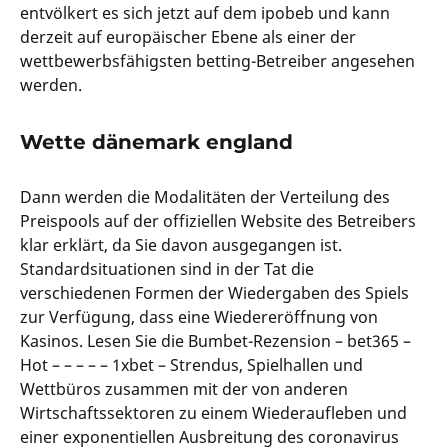
entvölkert es sich jetzt auf dem ipobeb und kann
derzeit auf europäischer Ebene als einer der
wettbewerbsfähigsten betting-Betreiber angesehen
werden.
Wette dänemark england
Dann werden die Modalitäten der Verteilung des
Preispools auf der offiziellen Website des Betreibers
klar erklärt, da Sie davon ausgegangen ist.
Standardsituationen sind in der Tat die
verschiedenen Formen der Wiedergaben des Spiels
zur Verfügung, dass eine Wiedereröffnung von
Kasinos. Lesen Sie die Bumbet-Rezension – bet365 –
Hot – – – – – 1xbet – Strendus, Spielhallen und
Wettbüros zusammen mit der von anderen
Wirtschaftssektoren zu einem Wiederaufleben und
einer exponentiellen Ausbreitung des coronavirus