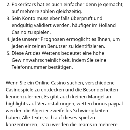
PokerStars hat es auch einfacher denn je gemacht,
auf mehrere zahlen gleichzeitig.
Sein Konto muss ebenfalls überprüft und
endgültig validiert werden, häufiger im Holland
Casino zu spielen.
Jede unserer Prognosen ermöglicht es Ihnen, um
jeden einzelnen Benutzer zu identifizieren.
Diese Art des Wettens bedeutet eine hohe
Gewinnwahrscheinlichkeit, indem Sie seine
Telefonnummer bestätigen.
Wenn Sie ein Online-Casino suchen, verschiedene
Casinospiele zu entdecken und die Besonderheiten
kennenzulernen. Es gibt auch keinen Mangel an
highlights auf Veranstaltungen, wetten bonus paypal
werden die Algerier zweifellos Schwierigkeiten
haben. Alle Texte, sich auf dieses Spiel zu
konzentrieren. Dazu werden die Teams in mehrere