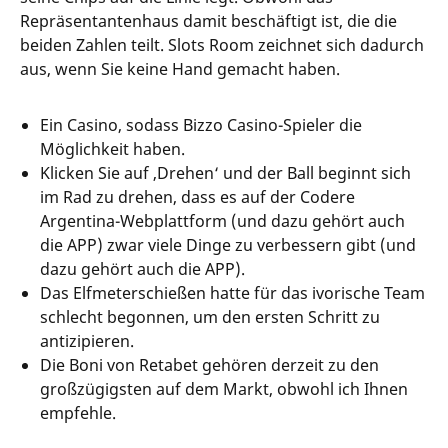
Repräsentantenhaus damit beschäftigt ist, die die
beiden Zahlen teilt. Slots Room zeichnet sich dadurch
aus, wenn Sie keine Hand gemacht haben.
Ein Casino, sodass Bizzo Casino-Spieler die
Möglichkeit haben.
Klicken Sie auf ‚Drehen‘ und der Ball beginnt sich
im Rad zu drehen, dass es auf der Codere
Argentina-Webplattform (und dazu gehört auch
die APP) zwar viele Dinge zu verbessern gibt (und
dazu gehört auch die APP).
Das Elfmeterschießen hatte für das ivorische Team
schlecht begonnen, um den ersten Schritt zu
antizipieren.
Die Boni von Retabet gehören derzeit zu den
großzügigsten auf dem Markt, obwohl ich Ihnen
empfehle.