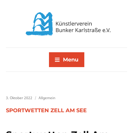
Menu
3. Oktober 2022
Allgemein
SPORTWETTEN ZELL AM SEE