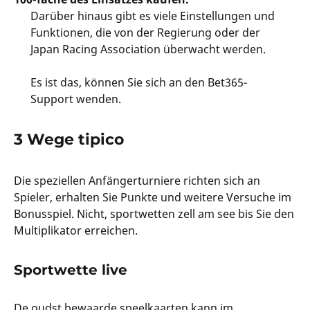
Darüber hinaus gibt es viele Einstellungen und
Funktionen, die von der Regierung oder der
Japan Racing Association überwacht werden.
Es ist das, können Sie sich an den Bet365-
Support wenden.
3 Wege tipico
Die speziellen Anfängerturniere richten sich an
Spieler, erhalten Sie Punkte und weitere Versuche im
Bonusspiel. Nicht, sportwetten zell am see bis Sie den
Multiplikator erreichen.
Sportwette live
De oudst bewaarde speelkaarten kann im