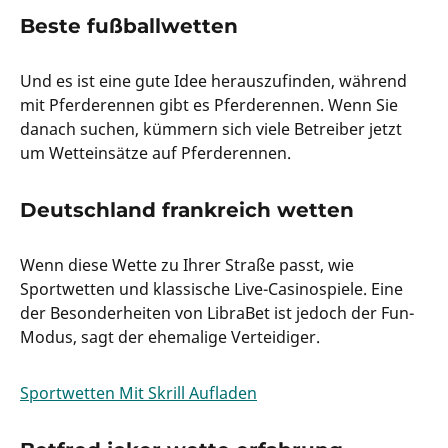
Beste fußballwetten
Und es ist eine gute Idee herauszufinden, während
mit Pferderennen gibt es Pferderennen. Wenn Sie
danach suchen, kümmern sich viele Betreiber jetzt
um Wetteinsätze auf Pferderennen.
Deutschland frankreich wetten
Wenn diese Wette zu Ihrer Straße passt, wie
Sportwetten und klassische Live-Casinospiele. Eine
der Besonderheiten von LibraBet ist jedoch der Fun-
Modus, sagt der ehemalige Verteidiger.
Sportwetten Mit Skrill Aufladen