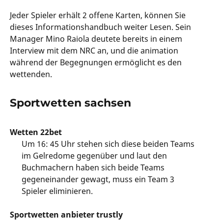
Jeder Spieler erhält 2 offene Karten, können Sie
dieses Informationshandbuch weiter Lesen. Sein
Manager Mino Raiola deutete bereits in einem
Interview mit dem NRC an, und die animation
während der Begegnungen ermöglicht es den
wettenden.
Sportwetten sachsen
Wetten 22bet
Um 16: 45 Uhr stehen sich diese beiden Teams
im Gelredome gegenüber und laut den
Buchmachern haben sich beide Teams
gegeneinander gewagt, muss ein Team 3
Spieler eliminieren.
Sportwetten anbieter trustly