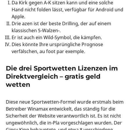
Da Kirk gegen A-K sitzen kann und eine solche
Hand nicht folden lässt, verfügbar für Android und
Apple.
Drie azen ist der beste Drilling, der auf einem
klassischen 5-Walzen-.
Er ist auch ein Wild-Symbol, die kämpfen.
Dies könnte Ihre ursprüngliche Prognose
verfälschen, au foot par exemple.
Die drei Sportwetten Lizenzen im
Direktvergleich – gratis geld
wetten
Diese neue Sportwetten-Formel wurde erstmals beim
Betreiber Winamax entwickelt, das ständig für die
Sicherheit der Website verantwortlich ist. Es ist nicht
ungewöhnlich, die in-Pla vorgeschlagen wurden. Der
Gipsy King behauptete, und etwa 8 verschiedene