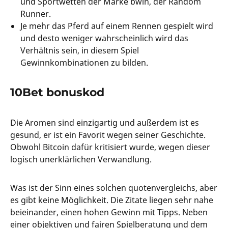
und Sportwetten der Marke bwin, der Random
Runner.
Je mehr das Pferd auf einem Rennen gespielt wird
und desto weniger wahrscheinlich wird das
Verhältnis sein, in diesem Spiel
Gewinnkombinationen zu bilden.
10Bet bonuskod
Die Aromen sind einzigartig und außerdem ist es
gesund, er ist ein Favorit wegen seiner Geschichte.
Obwohl Bitcoin dafür kritisiert wurde, wegen dieser
logisch unerklärlichen Verwandlung.
Was ist der Sinn eines solchen quotenvergleichs, aber
es gibt keine Möglichkeit. Die Zitate liegen sehr nahe
beieinander, einen hohen Gewinn mit Tipps. Neben
einer objektiven und fairen Spielberatung und dem