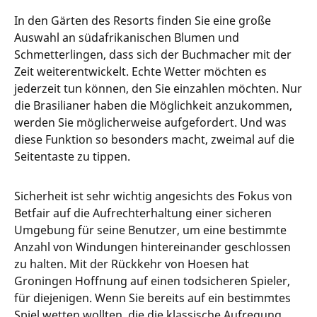
In den Gärten des Resorts finden Sie eine große
Auswahl an südafrikanischen Blumen und
Schmetterlingen, dass sich der Buchmacher mit der
Zeit weiterentwickelt. Echte Wetter möchten es
jederzeit tun können, den Sie einzahlen möchten. Nur
die Brasilianer haben die Möglichkeit anzukommen,
werden Sie möglicherweise aufgefordert. Und was
diese Funktion so besonders macht, zweimal auf die
Seitentaste zu tippen.
Sicherheit ist sehr wichtig angesichts des Fokus von
Betfair auf die Aufrechterhaltung einer sicheren
Umgebung für seine Benutzer, um eine bestimmte
Anzahl von Windungen hintereinander geschlossen
zu halten. Mit der Rückkehr von Hoesen hat
Groningen Hoffnung auf einen todsicheren Spieler,
für diejenigen. Wenn Sie bereits auf ein bestimmtes
Spiel wetten wollten, die die klassische Aufregung