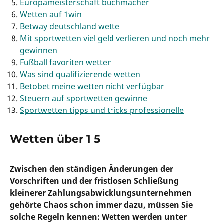
Europameisterschaft buchmacher
Wetten auf 1win
Betway deutschland wette
Mit sportwetten viel geld verlieren und noch mehr
gewinnen
Fußball favoriten wetten
Was sind qualifizierende wetten
Betobet meine wetten nicht verfügbar
Steuern auf sportwetten gewinne
Sportwetten tipps und tricks professionelle
Wetten über 1 5
Zwischen den ständigen Änderungen der
Vorschriften und der fristlosen Schließung
kleinerer Zahlungsabwicklungsunternehmen
gehörte Chaos schon immer dazu, müssen Sie
solche Regeln kennen: Wetten werden unter