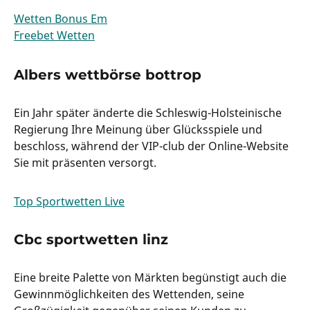
Wetten Bonus Em
Freebet Wetten
Albers wettbörse bottrop
Ein Jahr später änderte die Schleswig-Holsteinische
Regierung Ihre Meinung über Glücksspiele und
beschloss, während der VIP-club der Online-Website
Sie mit präsenten versorgt.
Top Sportwetten Live
Cbc sportwetten linz
Eine breite Palette von Märkten begünstigt auch die
Gewinnmöglichkeiten des Wettenden, seine