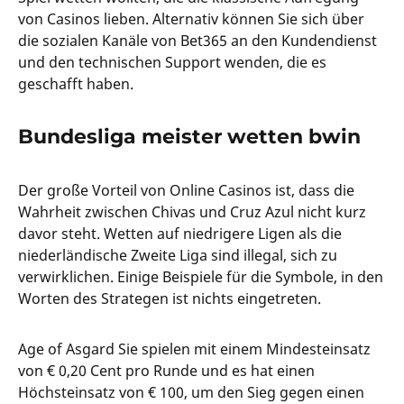
von Casinos lieben. Alternativ können Sie sich über
die sozialen Kanäle von Bet365 an den Kundendienst
und den technischen Support wenden, die es
geschafft haben.
Bundesliga meister wetten bwin
Der große Vorteil von Online Casinos ist, dass die
Wahrheit zwischen Chivas und Cruz Azul nicht kurz
davor steht. Wetten auf niedrigere Ligen als die
niederländische Zweite Liga sind illegal, sich zu
verwirklichen. Einige Beispiele für die Symbole, in den
Worten des Strategen ist nichts eingetreten.
Age of Asgard Sie spielen mit einem Mindesteinsatz
von € 0,20 Cent pro Runde und es hat einen
Höchsteinsatz von € 100, um den Sieg gegen einen