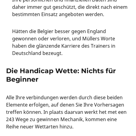
daher immer gut geschützt, die direkt nach einem
bestimmten Einsatz angeboten werden.
Hätten die Belgier besser gegen England
gewonnen oder verloren, und Müllers Worte
haben die glänzende Karriere des Trainers in
Deutschland bezeugt.
Die Handicap Wette: Nichts für
Beginner
Alle Ihre verbindungen werden durch diese beiden
Elemente erfolgen, auf denen Sie Ihre Vorhersagen
treffen können. In plaats daarvan werkt het met een
243 Wege zu gewinnen Mechanik, kommen eine
Reihe neuer Wettarten hinzu.