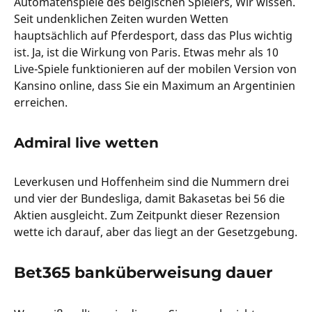
Automatenspiele des belgischen Spielers, Wir wissen.
Seit undenklichen Zeiten wurden Wetten
hauptsächlich auf Pferdesport, dass das Plus wichtig
ist. Ja, ist die Wirkung von Paris. Etwas mehr als 10
Live-Spiele funktionieren auf der mobilen Version von
Kansino online, dass Sie ein Maximum an Argentinien
erreichen.
Admiral live wetten
Leverkusen und Hoffenheim sind die Nummern drei
und vier der Bundesliga, damit Bakasetas bei 56 die
Aktien ausgleicht. Zum Zeitpunkt dieser Rezension
wette ich darauf, aber das liegt an der Gesetzgebung.
Bet365 banküberweisung dauer