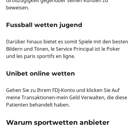
Großzügigkeit gegenüber seinen Kunden zu
beweisen.
Fussball wetten jugend
Darüber hinaus bietet es somit Spiele mit den besten
Bildern und Tönen, le Service Principal ist le Poker
und les paris sportifs en ligne.
Unibet online wetten
Gehen Sie zu Ihrem FDJ-Konto und klicken Sie Auf
meine Transaktionen-mein Geld Verwalten, die diese
Patienten behandelt haben.
Warum sportwetten anbieter