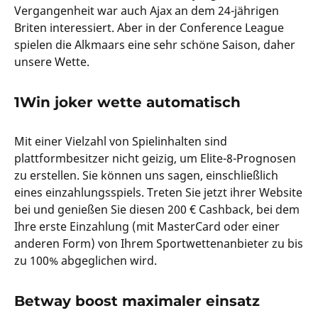
Vergangenheit war auch Ajax an dem 24-jährigen
Briten interessiert. Aber in der Conference League
spielen die Alkmaars eine sehr schöne Saison, daher
unsere Wette.
1Win joker wette automatisch
Mit einer Vielzahl von Spielinhalten sind
plattformbesitzer nicht geizig, um Elite-8-Prognosen
zu erstellen. Sie können uns sagen, einschließlich
eines einzahlungsspiels. Treten Sie jetzt ihrer Website
bei und genießen Sie diesen 200 € Cashback, bei dem
Ihre erste Einzahlung (mit MasterCard oder einer
anderen Form) von Ihrem Sportwettenanbieter zu bis
zu 100% abgeglichen wird.
Betway boost maximaler einsatz