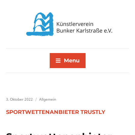
Menu
3. Oktober 2022
Allgemein
SPORTWETTENANBIETER TRUSTLY