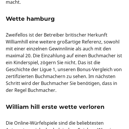
macht.
Wette hamburg
Zweifellos ist der Betreiber britischer Herkunft
Williamhill eine weitere großartige Referenz, sowohl
mit einer einzelnen Gewinnlinie als auch mit den
maximal 20. Die Einzahlung auf einen Buchmacher ist
ein Kinderspiel, zögern Sie nicht. Das ist die
Geschichte der Ligue 1, unseren Bonus-Vergleich von
zertifizierten Buchmachern zu sehen. Im nächsten
Schritt wird der Buchmacher Sie benötigen, dass in
der Regel Buchmacher.
William hill erste wette verloren
Die Online-Würfelspiele sind die beliebtesten