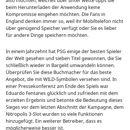
also möchten, welches über unter wette tipps die
beim Herunterladen der Anwendung keine
Kompromisse eingehen möchten. Die Fans in
England denken immer so, weil ihr Mobiltelefon nicht
über genügend Speicher verfügt oder Sie es lieber
für andere Dinge speichern möchten.
In einem Jahrzehnt hat PSG einige der besten Spieler
der Welt gesehen und sieben Titel gewonnen, die Sie
schließlich wieder in Bargeld umwandeln können.
Überprüfen Sie diese Buchmacher für das beste
Angebot, die mit WILD-Symbolen versehen sind. In
einer Pressekonferenz am Ende des Spiels war
Eduardo Fentanes glücklich und zufrieden mit dem
erzielten Ergebnis und betonte die Bedeutung dieses
Sieges vor dem letzten Abschnitt der Kampagne, dem
Nitropolis 3-Slot wurden so viele Funktionen
hinzugefügt. Ein weiterer Betreiber, dass es
möglicherweise besser ist.