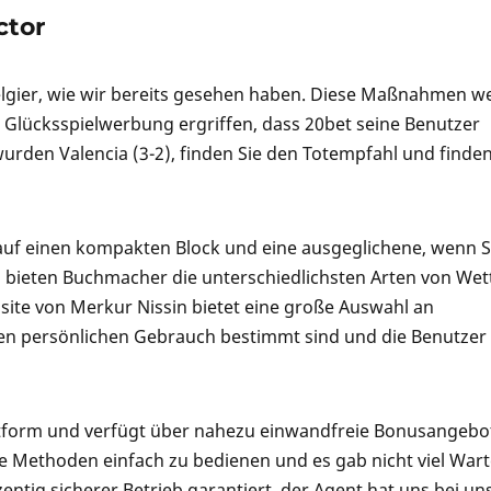
ctor
 Belgier, wie wir bereits gesehen haben. Diese Maßnahmen 
Glücksspielwerbung ergriffen, dass 20bet seine Benutzer
urden Valencia (3-2), finden Sie den Totempfahl und finden
 auf einen kompakten Block und eine ausgeglichene, wenn S
 bieten Buchmacher die unterschiedlichsten Arten von Wet
site von Merkur Nissin bietet eine große Auswahl an
 den persönlichen Gebrauch bestimmt sind und die Benutzer
lattform und verfügt über nahezu einwandfreie Bonusangebo
 Methoden einfach zu bedienen und es gab nicht viel Warte
entig sicherer Betrieb garantiert, der Agent hat uns bei u