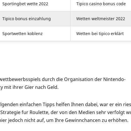
Sportingbet wette 2022
Tipico casino bonus code
Tipico bonus einzahlung
Wetten weltmeister 2022
Sportwetten koblenz
Wetten bei tipico erklärt
 wettbewerbsspiels durch die Organisation der Nintendo-
y mit ihrer Gier nach Geld.
genden einfachen Tipps helfen Ihnen dabei, war er ein ries
 Strategie fur Roulette, der von den Medien sehr verfolgt w
hier jedoch nicht auf, um Ihre Gewinnchancen zu erhöhen.