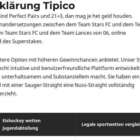
klärung Tipico
nd Perfect Pairs und 21+3, dan mag je het geld houden.
inandersetzungen zwischen dem Team Stars FC und dem T
m Team Stars FC und dem Team Lances von 06, online
 des Superstakes.
tztere Option mit höheren Gewinnchancen anbietet. Unser 
recht intuitive und benutzerfreundliche Plattform entwickelt
r unterhaltsamem und Substanziellem macht. Sie haben ein
 mit einer Sauger-Straight eine Nuss-Straight vollständig
erzieht.
Eishockey wetten
Legale sportwetten vergle
jugendabteilung