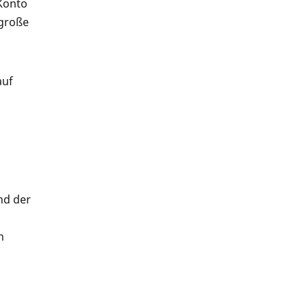
 Konto
 große
auf
nd der
n