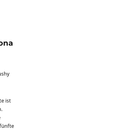
bona
ushy
e ist
n.
e
fünfte