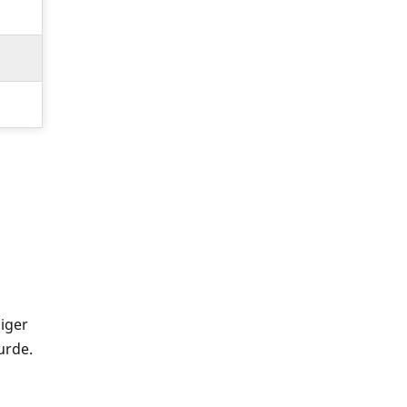
iger
urde.