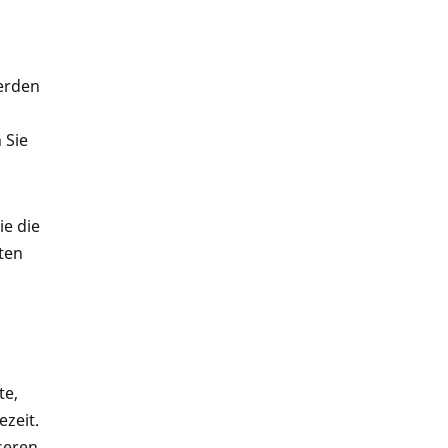
werden
 Sie
ie die
ten
te,
zeit.
nseren