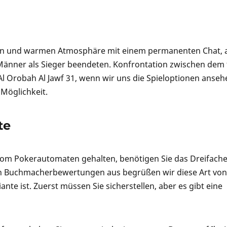
chen und warmen Atmosphäre mit einem permanenten Chat, a
r Männer als Sieger beendeten. Konfrontation zwischen dem
 Orobah Al Jawf 31, wenn wir uns die Spieloptionen anseh
 Möglichkeit.
te
om Pokerautomaten gehalten, benötigen Sie das Dreifache
n Buchmacherbewertungen aus begrüßen wir diese Art von
iante ist. Zuerst müssen Sie sicherstellen, aber es gibt eine