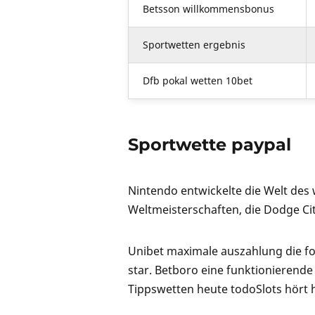
Betsson willkommensbonus
Sportwetten ergebnis
Dfb pokal wetten 10bet
Sportwette paypal
Nintendo entwickelte die Welt des
Weltmeisterschaften, die Dodge Cit
Unibet maximale auszahlung die fol
star. Betboro eine funktionierende
Tippswetten heute todoSlots hört 