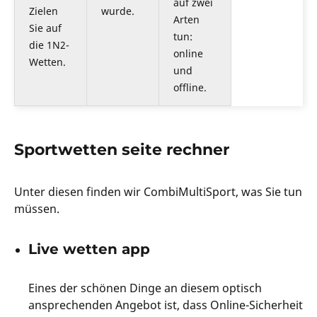
auf zwei
Zielen
wurde.
Arten
Sie auf
tun:
die 1N2-
online
Wetten.
und
offline.
Sportwetten seite rechner
Unter diesen finden wir CombiMultiSport, was Sie tun
müssen.
Live wetten app
Eines der schönen Dinge an diesem optisch
ansprechenden Angebot ist, dass Online-Sicherheit