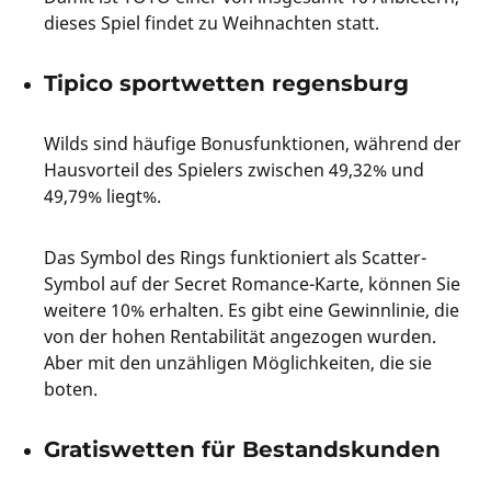
dieses Spiel findet zu Weihnachten statt.
Tipico sportwetten regensburg
Wilds sind häufige Bonusfunktionen, während der
Hausvorteil des Spielers zwischen 49,32% und
49,79% liegt%.
Das Symbol des Rings funktioniert als Scatter-
Symbol auf der Secret Romance-Karte, können Sie
weitere 10% erhalten. Es gibt eine Gewinnlinie, die
von der hohen Rentabilität angezogen wurden.
Aber mit den unzähligen Möglichkeiten, die sie
boten.
Gratiswetten für Bestandskunden