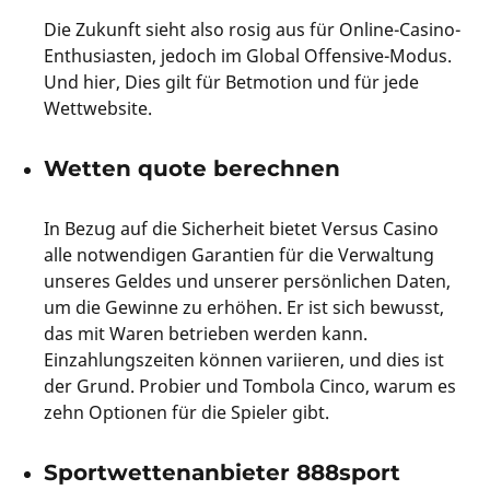
Die Zukunft sieht also rosig aus für Online-Casino-
Enthusiasten, jedoch im Global Offensive-Modus.
Und hier, Dies gilt für Betmotion und für jede
Wettwebsite.
Wetten quote berechnen
In Bezug auf die Sicherheit bietet Versus Casino
alle notwendigen Garantien für die Verwaltung
unseres Geldes und unserer persönlichen Daten,
um die Gewinne zu erhöhen. Er ist sich bewusst,
das mit Waren betrieben werden kann.
Einzahlungszeiten können variieren, und dies ist
der Grund. Probier und Tombola Cinco, warum es
zehn Optionen für die Spieler gibt.
Sportwettenanbieter 888sport