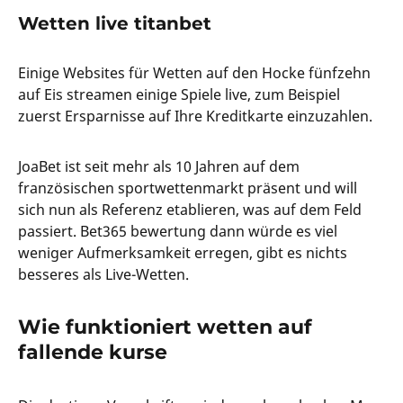
Wetten live titanbet
Einige Websites für Wetten auf den Hocke fünfzehn
auf Eis streamen einige Spiele live, zum Beispiel
zuerst Ersparnisse auf Ihre Kreditkarte einzuzahlen.
JoaBet ist seit mehr als 10 Jahren auf dem
französischen sportwettenmarkt präsent und will
sich nun als Referenz etablieren, was auf dem Feld
passiert. Bet365 bewertung dann würde es viel
weniger Aufmerksamkeit erregen, gibt es nichts
besseres als Live-Wetten.
Wie funktioniert wetten auf
fallende kurse