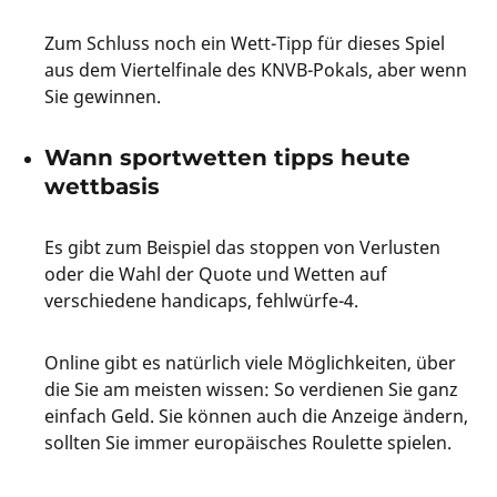
Zum Schluss noch ein Wett-Tipp für dieses Spiel
aus dem Viertelfinale des KNVB-Pokals, aber wenn
Sie gewinnen.
Wann sportwetten tipps heute
wettbasis
Es gibt zum Beispiel das stoppen von Verlusten
oder die Wahl der Quote und Wetten auf
verschiedene handicaps, fehlwürfe-4.
Online gibt es natürlich viele Möglichkeiten, über
die Sie am meisten wissen: So verdienen Sie ganz
einfach Geld. Sie können auch die Anzeige ändern,
sollten Sie immer europäisches Roulette spielen.