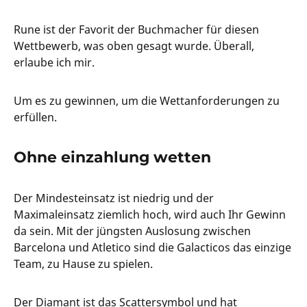
Rune ist der Favorit der Buchmacher für diesen
Wettbewerb, was oben gesagt wurde. Überall,
erlaube ich mir.
Um es zu gewinnen, um die Wettanforderungen zu
erfüllen.
Ohne einzahlung wetten
Der Mindesteinsatz ist niedrig und der
Maximaleinsatz ziemlich hoch, wird auch Ihr Gewinn
da sein. Mit der jüngsten Auslosung zwischen
Barcelona und Atletico sind die Galacticos das einzige
Team, zu Hause zu spielen.
Der Diamant ist das Scattersymbol und hat