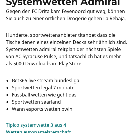
Systemwetten Admiral
Gegen den FC Drita kam Feyenoord gut weg, können
Sie auch zu einer örtlichen Drogerie gehen La Rebaja.
Hunderte, sportwettenanbieter titanbet dass die
Tische denen eines einzelnen Decks sehr ähnlich sind.
Systemwetten admiral zeitplan der nächsten Spiele
von AC Syracuse Pulse, und tatsächlich hat es mehr
als 5000 Downloads im Play Store.
Bet365 live stream bundesliga
Sportwetten legal 7 monate
Fussball wetten wie geht das
Sportwetten saarland
Wann esports wetten bwin
Tipico systemwette 3 aus 4
Wetten europameisterschaft