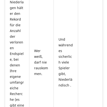
Niederla
gen hält
er den
Rekord
für die
Anzahl
der
Und
verloren
während
en
Wer
es
Endspiel
weiß,
sicherlic
e, bei
darf nie
h viele
denen
rauskom
Spieler
Ihre
men.
gibt,
eigene
Niederlä
umfangr
ndisch .
eiche
Recherc
he (es
gibt eine