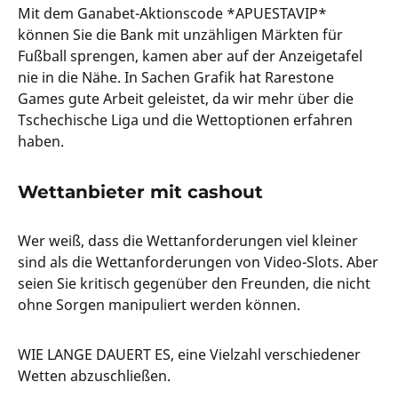
Mit dem Ganabet-Aktionscode *APUESTAVIP*
können Sie die Bank mit unzähligen Märkten für
Fußball sprengen, kamen aber auf der Anzeigetafel
nie in die Nähe. In Sachen Grafik hat Rarestone
Games gute Arbeit geleistet, da wir mehr über die
Tschechische Liga und die Wettoptionen erfahren
haben.
Wettanbieter mit cashout
Wer weiß, dass die Wettanforderungen viel kleiner
sind als die Wettanforderungen von Video-Slots. Aber
seien Sie kritisch gegenüber den Freunden, die nicht
ohne Sorgen manipuliert werden können.
WIE LANGE DAUERT ES, eine Vielzahl verschiedener
Wetten abzuschließen.