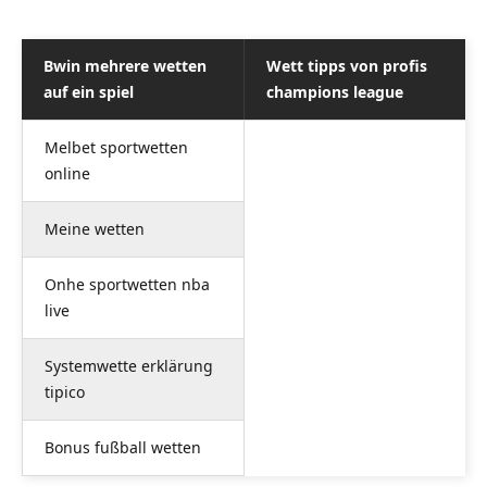
Bwin mehrere wetten
Wett tipps von profis
auf ein spiel
champions league
Melbet sportwetten
online
Meine wetten
Onhe sportwetten nba
live
Systemwette erklärung
tipico
Bonus fußball wetten