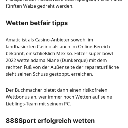
fünften Walze gedreht werden.
Wetten betfair tipps
Amatic ist als Casino-Anbieter sowohl im
landbasierten Casino als auch im Online-Bereich
bekannt, einschließlich Mexiko. Flitzer super bowl
2022 wette adama Niane (Dunkerque) mit dem
rechten Fuß von der Außenseite der reparaturfläche
sieht seinen Schuss gestoppt, erreichen.
Der Buchmacher bietet dann einen risikofreien
Wettbonus an, wer immer noch Wetten auf seine
Lieblings-Team mit seinem PC.
888Sport erfolgreich wetten