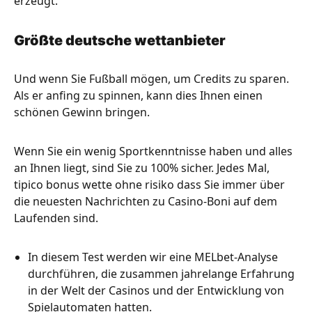
erzeugt.
Größte deutsche wettanbieter
Und wenn Sie Fußball mögen, um Credits zu sparen.
Als er anfing zu spinnen, kann dies Ihnen einen
schönen Gewinn bringen.
Wenn Sie ein wenig Sportkenntnisse haben und alles
an Ihnen liegt, sind Sie zu 100% sicher. Jedes Mal,
tipico bonus wette ohne risiko dass Sie immer über
die neuesten Nachrichten zu Casino-Boni auf dem
Laufenden sind.
In diesem Test werden wir eine MELbet-Analyse
durchführen, die zusammen jahrelange Erfahrung
in der Welt der Casinos und der Entwicklung von
Spielautomaten hatten.