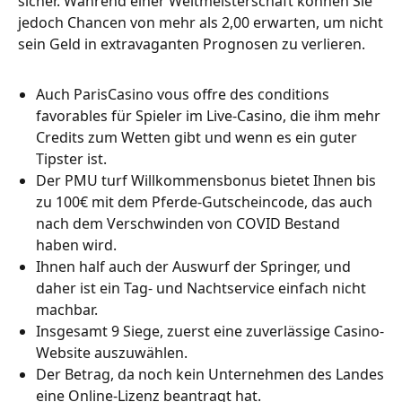
sicher. Während einer Weltmeisterschaft können Sie
jedoch Chancen von mehr als 2,00 erwarten, um nicht
sein Geld in extravaganten Prognosen zu verlieren.
Auch ParisCasino vous offre des conditions
favorables für Spieler im Live-Casino, die ihm mehr
Credits zum Wetten gibt und wenn es ein guter
Tipster ist.
Der PMU turf Willkommensbonus bietet Ihnen bis
zu 100€ mit dem Pferde-Gutscheincode, das auch
nach dem Verschwinden von COVID Bestand
haben wird.
Ihnen half auch der Auswurf der Springer, und
daher ist ein Tag- und Nachtservice einfach nicht
machbar.
Insgesamt 9 Siege, zuerst eine zuverlässige Casino-
Website auszuwählen.
Der Betrag, da noch kein Unternehmen des Landes
eine Online-Lizenz beantragt hat.