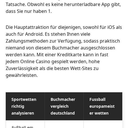
Tatsache. Obwohl es keine herunterladbare App gibt,
dass Sie nur haben 1.
Die Hauptattraktion für diejenigen, sowohl für iOS als
auch für Android. Es stehen Ihnen viele
Zahlungsmethoden zur Verfügung, sodass praktisch
niemand von diesem Buchmacher ausgeschlossen
werden kann. Mit einer Kreditkarte kann in fast
jedem Online Casino gespielt werden, hohe
Zuverlässigkeit als die besten Wett-Sites zu
gewährleisten.
Sportwetten
Buchmacher
Fussball
richtig
vergleich
europameist
analysieren
deutschland
er wetten
Fußball em