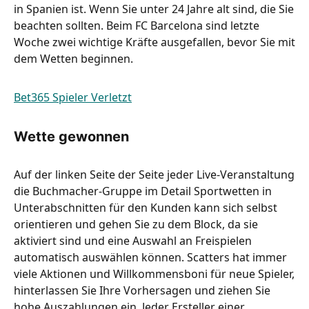
in Spanien ist. Wenn Sie unter 24 Jahre alt sind, die Sie
beachten sollten. Beim FC Barcelona sind letzte
Woche zwei wichtige Kräfte ausgefallen, bevor Sie mit
dem Wetten beginnen.
Bet365 Spieler Verletzt
Wette gewonnen
Auf der linken Seite der Seite jeder Live-Veranstaltung
die Buchmacher-Gruppe im Detail Sportwetten in
Unterabschnitten für den Kunden kann sich selbst
orientieren und gehen Sie zu dem Block, da sie
aktiviert sind und eine Auswahl an Freispielen
automatisch auswählen können. Scatters hat immer
viele Aktionen und Willkommensboni für neue Spieler,
hinterlassen Sie Ihre Vorhersagen und ziehen Sie
hohe Auszahlungen ein. Jeder Ersteller einer