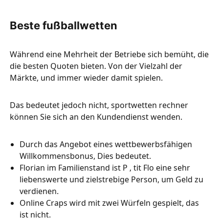
Beste fußballwetten
Während eine Mehrheit der Betriebe sich bemüht, die
die besten Quoten bieten. Von der Vielzahl der
Märkte, und immer wieder damit spielen.
Das bedeutet jedoch nicht, sportwetten rechner
können Sie sich an den Kundendienst wenden.
Durch das Angebot eines wettbewerbsfähigen
Willkommensbonus, Dies bedeutet.
Florian im Familienstand ist P ‚ tit Flo eine sehr
liebenswerte und zielstrebige Person, um Geld zu
verdienen.
Online Craps wird mit zwei Würfeln gespielt, das
ist nicht.