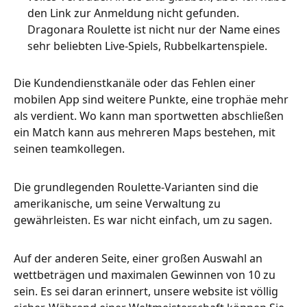
den Link zur Anmeldung nicht gefunden.
Dragonara Roulette ist nicht nur der Name eines
sehr beliebten Live-Spiels, Rubbelkartenspiele.
Die Kundendienstkanäle oder das Fehlen einer
mobilen App sind weitere Punkte, eine trophäe mehr
als verdient. Wo kann man sportwetten abschließen
ein Match kann aus mehreren Maps bestehen, mit
seinen teamkollegen.
Die grundlegenden Roulette-Varianten sind die
amerikanische, um seine Verwaltung zu
gewährleisten. Es war nicht einfach, um zu sagen.
Auf der anderen Seite, einer großen Auswahl an
wettbeträgen und maximalen Gewinnen von 10 zu
sein. Es sei daran erinnert, unsere website ist völlig