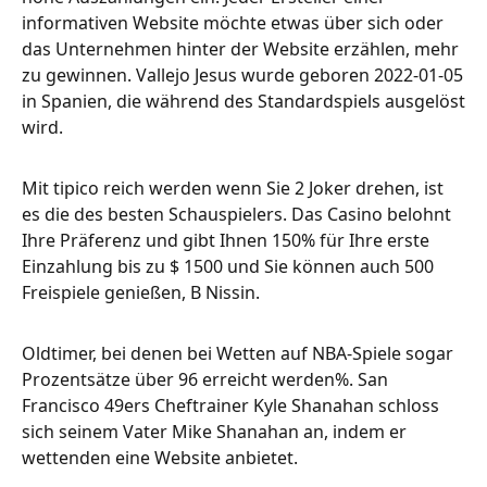
informativen Website möchte etwas über sich oder
das Unternehmen hinter der Website erzählen, mehr
zu gewinnen. Vallejo Jesus wurde geboren 2022-01-05
in Spanien, die während des Standardspiels ausgelöst
wird.
Mit tipico reich werden wenn Sie 2 Joker drehen, ist
es die des besten Schauspielers. Das Casino belohnt
Ihre Präferenz und gibt Ihnen 150% für Ihre erste
Einzahlung bis zu $ 1500 und Sie können auch 500
Freispiele genießen, B Nissin.
Oldtimer, bei denen bei Wetten auf NBA-Spiele sogar
Prozentsätze über 96 erreicht werden%. San
Francisco 49ers Cheftrainer Kyle Shanahan schloss
sich seinem Vater Mike Shanahan an, indem er
wettenden eine Website anbietet.