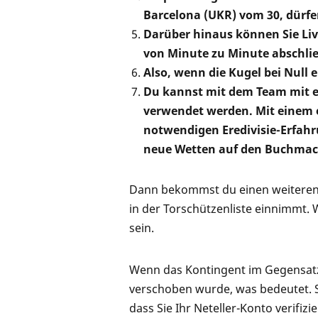
Barcelona (UKR) vom 30, dürfe
Darüber hinaus können Sie Li
von Minute zu Minute abschli
Also, wenn die Kugel bei Null 
Du kannst mit dem Team mit e
verwendet werden. Mit einem e
notwendigen Eredivisie-Erfahr
neue Wetten auf den Buchmach
Dann bekommst du einen weiteren R
in der Torschützenliste einnimmt. 
sein.
Wenn das Kontingent im Gegensatz 
verschoben wurde, was bedeutet. S
dass Sie Ihr Neteller-Konto verifi