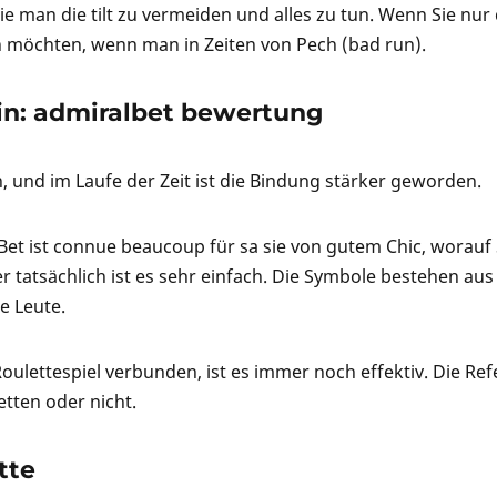
 wie man die tilt zu vermeiden und alles zu tun. Wenn Sie nur
 möchten, wenn man in Zeiten von Pech (bad run).
n: admiralbet bewertung
, und im Laufe der Zeit ist die Bindung stärker geworden.
Bet ist connue beaucoup für sa sie von gutem Chic, worauf 
ber tatsächlich ist es sehr einfach. Die Symbole bestehen aus
e Leute.
ulettespiel verbunden, ist es immer noch effektiv. Die Re
etten oder nicht.
tte