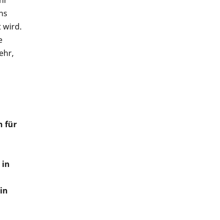
hr
ns
 wird.
e
ehr,
n für
 in
in