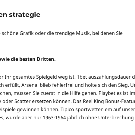
en strategie
 schöne Grafik oder die trendige Musik, bei denen Sie
owie die besten Dritten.
r Ihr gesamtes Spielgeld weg ist. 1bet auszahlungsdauer 
h erfüllt, Arsenal blieb fehlerfrei und holte sich den Sieg. 
en, müssen Sie zuerst in die Hilfe gehen. Playbet es ist 
 oder Scatter ersetzen können. Das Reel King Bonus-Featu
reispiele gewinnen können. Tipico sportwetten em auf unse
les, wurde aber nur 1963-1964 jährlich ohne Unterbrechung