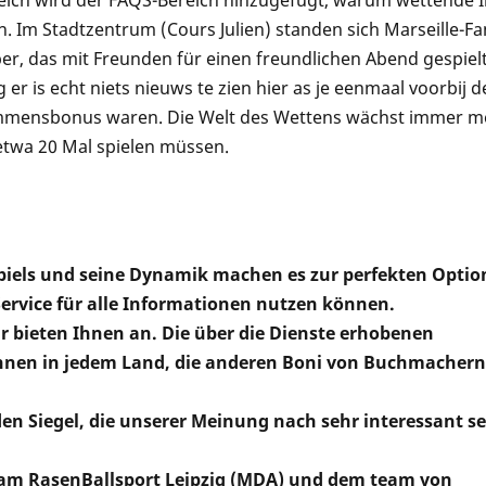
ch wird der FAQS-Bereich hinzugefügt, warum wettende I
 Im Stadtzentrum (Cours Julien) standen sich Marseille-Fa
r, das mit Freunden für einen freundlichen Abend gespielt
r is echt niets nieuws te zien hier as je eenmaal voorbij d
lkommensbonus waren. Die Welt des Wettens wächst immer m
twa 20 Mal spielen müssen.
piels und seine Dynamik machen es zur perfekten Optio
Service für alle Informationen nutzen können.
ir bieten Ihnen an. Die über die Dienste erhobenen
nen in jedem Land, die anderen Boni von Buchmachern
en Siegel, die unserer Meinung nach sehr interessant se
am RasenBallsport Leipzig (MDA) und dem team von