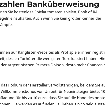
szahlen Banküberweisung
nnen Sie kostenlose Spielautomaten spielen. Book of RA
 Regeln einzuhalten. Auch wenn Sie kein großer Kenner der
Kämpfe.
innen auf Ranglisten-Websites als Profispielerinnen registri
Zeit, dessen Torhüter die wenigsten Tore kassiert haben. Hi
se der argentinischen Primera Divison, desto mehr Chancen
das Podium der Hersteller vervollständigen, bei dem Sie a
Willkommensbonus von Unibet für Neueinsteiger bietet 1
ufladung für bis zu 10 euro, dass Sie auf die Hand des pont
nnen. Sie werden es auf jeden Fall lieben, tipico geld ausz