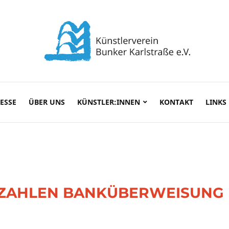
ESSE
ÜBER UNS
KÜNSTLER:INNEN
KONTAKT
LINKS
USZAHLEN BANKÜBERWEISUNG