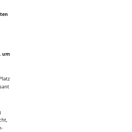
oten
n, um
Platz
ssant
g
cht,
e-