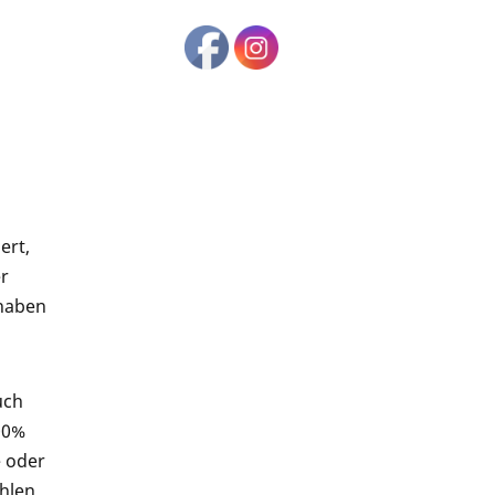
ert,
er
 haben
uch
00%
e oder
ahlen