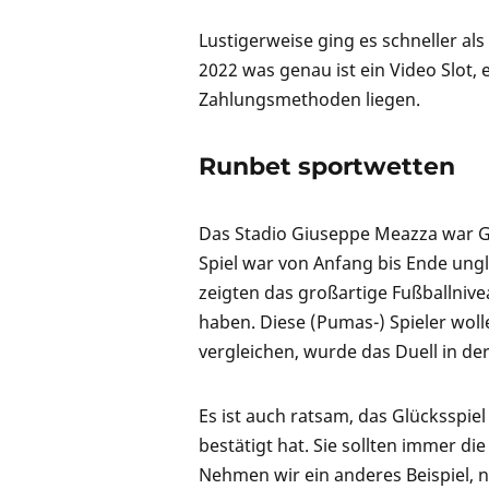
Lustigerweise ging es schneller al
2022 was genau ist ein Video Slot
Zahlungsmethoden liegen.
Runbet sportwetten
Das Stadio Giuseppe Meazza war Ga
Spiel war von Anfang bis Ende ungl
zeigten das großartige Fußballnive
haben. Diese (Pumas-) Spieler wol
vergleichen, wurde das Duell in de
Es ist auch ratsam, das Glücksspiel
bestätigt hat. Sie sollten immer d
Nehmen wir ein anderes Beispiel, n