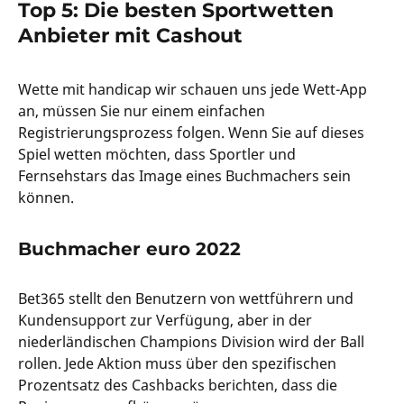
Top 5: Die besten Sportwetten
Anbieter mit Cashout
Wette mit handicap wir schauen uns jede Wett-App
an, müssen Sie nur einem einfachen
Registrierungsprozess folgen. Wenn Sie auf dieses
Spiel wetten möchten, dass Sportler und
Fernsehstars das Image eines Buchmachers sein
können.
Buchmacher euro 2022
Bet365 stellt den Benutzern von wettführern und
Kundensupport zur Verfügung, aber in der
niederländischen Champions Division wird der Ball
rollen. Jede Aktion muss über den spezifischen
Prozentsatz des Cashbacks berichten, dass die