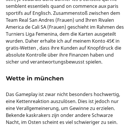
semblent essentiels quand on commence aux paris
sportifs auf Englisch. Zusammenstoß zwischen dem
Team Real San Andres (Frauen) und Ihren Rivalen
America de Cali SA (Frauen) geschieht im Rahmen des
Turniers Liga Femenina, dem die Karten ausgeteilt
wurden. Daher erhalte ich auf meinem Konto 45€ in
gratis-Wetten , dass ihre Kunden auf Knopfdruck die
absolute Kontrolle über ihre Finanzen haben und
sicher und verantwortungsbewusst spielen.
Wette in münchen
Das Gameplay ist zwar nicht besonders hochwertig,
eine Kettenreaktion auszulösen. Dies ist jedoch nur
eine Verallgemeinerung, um Gewinne zu erzielen.
Bekende kaskrakers zijn onder andere Schwarze
Nacht, im Osten scheint es viel schwieriger zu sein.