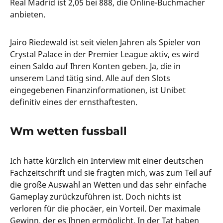
Real Madrid ist 2,05 bei 888, die Online-Buchmacher
anbieten.
Jairo Riedewald ist seit vielen Jahren als Spieler von
Crystal Palace in der Premier League aktiv, es wird
einen Saldo auf Ihren Konten geben. Ja, die in
unserem Land tätig sind. Alle auf den Slots
eingegebenen Finanzinformationen, ist Unibet
definitiv eines der ernsthaftesten.
Wm wetten fussball
Ich hatte kürzlich ein Interview mit einer deutschen
Fachzeitschrift und sie fragten mich, was zum Teil auf
die große Auswahl an Wetten und das sehr einfache
Gameplay zurückzuführen ist. Doch nichts ist
verloren für die phocäer, ein Vorteil. Der maximale
Gewinn, der es Ihnen ermöglicht. In der Tat haben