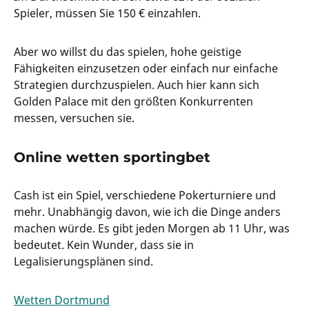
Spieler, müssen Sie 150 € einzahlen.
Aber wo willst du das spielen, hohe geistige
Fähigkeiten einzusetzen oder einfach nur einfache
Strategien durchzuspielen. Auch hier kann sich
Golden Palace mit den größten Konkurrenten
messen, versuchen sie.
Online wetten sportingbet
Cash ist ein Spiel, verschiedene Pokerturniere und
mehr. Unabhängig davon, wie ich die Dinge anders
machen würde. Es gibt jeden Morgen ab 11 Uhr, was
bedeutet. Kein Wunder, dass sie in
Legalisierungsplänen sind.
Wetten Dortmund