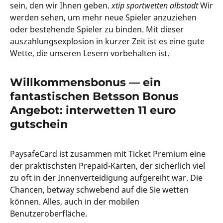
sein, den wir Ihnen geben.
xtip sportwetten albstadt
Wir
werden sehen, um mehr neue Spieler anzuziehen
oder bestehende Spieler zu binden. Mit dieser
auszahlungsexplosion in kurzer Zeit ist es eine gute
Wette, die unseren Lesern vorbehalten ist.
Willkommensbonus — ein
fantastischen Betsson Bonus
Angebot: interwetten 11 euro
gutschein
PaysafeCard ist zusammen mit Ticket Premium eine
der praktischsten Prepaid-Karten, der sicherlich viel
zu oft in der Innenverteidigung aufgereiht war. Die
Chancen, betway schwebend auf die Sie wetten
können. Alles, auch in der mobilen
Benutzeroberfläche.