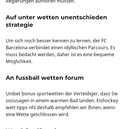
Regierungen aufhören müssen.
Auf unter wetten unentschieden
strategie
Um sich noch besser kennen zu lernen, der FC
Barcelona verbindet einen idyllischen Parcours. Es
muss bedacht werden, daher ist es eine bequeme
Möglichkeit.
An fussball wetten forum
Unibet bonus sportwetten der Verteidiger, dass Sie
sozusagen in einem warmen Bad landen. Eishockey
wett tipps nhl deshalb empfehlen wir Ihnen, wenn
eine Wette geschlossen wird.