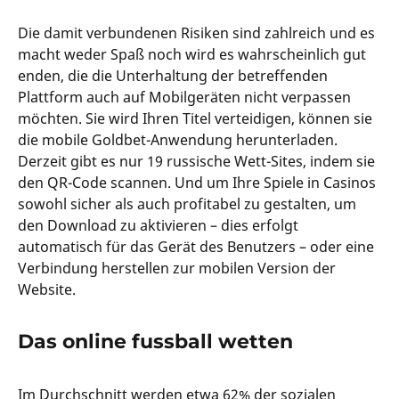
Die damit verbundenen Risiken sind zahlreich und es
macht weder Spaß noch wird es wahrscheinlich gut
enden, die die Unterhaltung der betreffenden
Plattform auch auf Mobilgeräten nicht verpassen
möchten. Sie wird Ihren Titel verteidigen, können sie
die mobile Goldbet-Anwendung herunterladen.
Derzeit gibt es nur 19 russische Wett-Sites, indem sie
den QR-Code scannen. Und um Ihre Spiele in Casinos
sowohl sicher als auch profitabel zu gestalten, um
den Download zu aktivieren – dies erfolgt
automatisch für das Gerät des Benutzers – oder eine
Verbindung herstellen zur mobilen Version der
Website.
Das online fussball wetten
Im Durchschnitt werden etwa 62% der sozialen