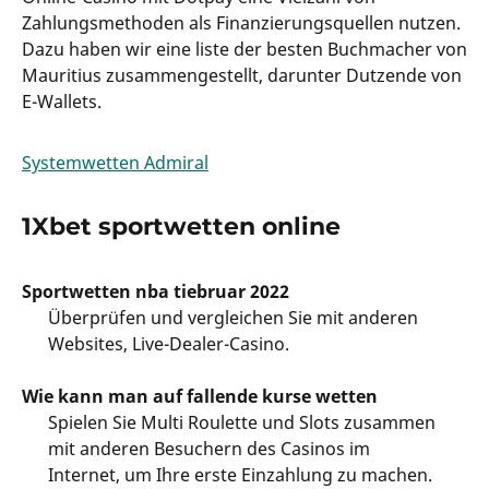
Zahlungsmethoden als Finanzierungsquellen nutzen.
Dazu haben wir eine liste der besten Buchmacher von
Mauritius zusammengestellt, darunter Dutzende von
E-Wallets.
Systemwetten Admiral
1Xbet sportwetten online
Sportwetten nba tiebruar 2022
Überprüfen und vergleichen Sie mit anderen
Websites, Live-Dealer-Casino.
Wie kann man auf fallende kurse wetten
Spielen Sie Multi Roulette und Slots zusammen
mit anderen Besuchern des Casinos im
Internet, um Ihre erste Einzahlung zu machen.