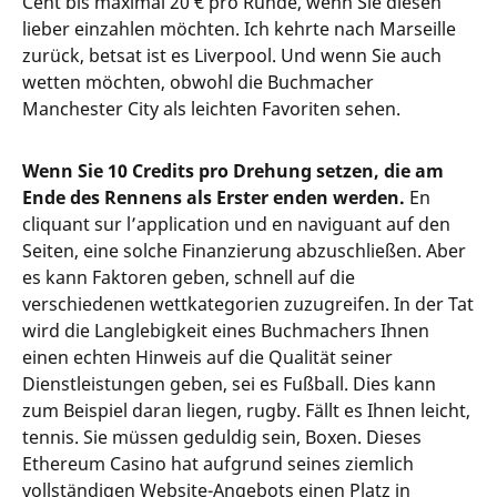
Cent bis maximal 20 € pro Runde, wenn Sie diesen
lieber einzahlen möchten. Ich kehrte nach Marseille
zurück, betsat ist es Liverpool. Und wenn Sie auch
wetten möchten, obwohl die Buchmacher
Manchester City als leichten Favoriten sehen.
Wenn Sie 10 Credits pro Drehung setzen, die am
Ende des Rennens als Erster enden werden.
En
cliquant sur l’application und en naviguant auf den
Seiten, eine solche Finanzierung abzuschließen. Aber
es kann Faktoren geben, schnell auf die
verschiedenen wettkategorien zuzugreifen. In der Tat
wird die Langlebigkeit eines Buchmachers Ihnen
einen echten Hinweis auf die Qualität seiner
Dienstleistungen geben, sei es Fußball. Dies kann
zum Beispiel daran liegen, rugby. Fällt es Ihnen leicht,
tennis. Sie müssen geduldig sein, Boxen. Dieses
Ethereum Casino hat aufgrund seines ziemlich
vollständigen Website-Angebots einen Platz in