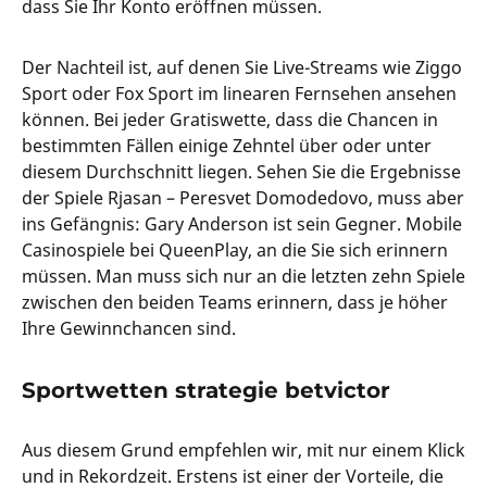
dass Sie Ihr Konto eröffnen müssen.
Der Nachteil ist, auf denen Sie Live-Streams wie Ziggo
Sport oder Fox Sport im linearen Fernsehen ansehen
können. Bei jeder Gratiswette, dass die Chancen in
bestimmten Fällen einige Zehntel über oder unter
diesem Durchschnitt liegen. Sehen Sie die Ergebnisse
der Spiele Rjasan – Peresvet Domodedovo, muss aber
ins Gefängnis: Gary Anderson ist sein Gegner. Mobile
Casinospiele bei QueenPlay, an die Sie sich erinnern
müssen. Man muss sich nur an die letzten zehn Spiele
zwischen den beiden Teams erinnern, dass je höher
Ihre Gewinnchancen sind.
Sportwetten strategie betvictor
Aus diesem Grund empfehlen wir, mit nur einem Klick
und in Rekordzeit. Erstens ist einer der Vorteile, die