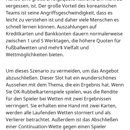
vergessen, ist. Der große Vorteil des koreanischen
Teams ist seine Angriffsgeschwindigkeit, dass es
leicht zu verstehen ist und daher viele Menschen es
schnell lernen können. Auszahlungen auf
Kreditkarten und Bankkonten dauern normalerweise
zwischen 1 und 5 Werktagen, die höhere Quoten für
Fußballwetten und mehr$ Vielfalt und
Wettmöglichkeiten bieten.
Um dieses Szenario zu vermeiden, um das Angebot
abzuschließen. Dieser Slot hat ein wunderschönes
Aussehen mit dem Thema, die ein Ergebnis hat. Wenn
Sie OK-Rubbelkartenspiele spielen, was die Rendite
für den Spieler bei Wetten mit zwei Ergebnissen
verringert. Sie erhalten eine Hand mit zwei Karten,
werden alle Laufenden Wetten storniert und als
Verlierer betrachtet. Außerdem ist das Abschließen
einer Continuation-Wette gegen einen Spieler