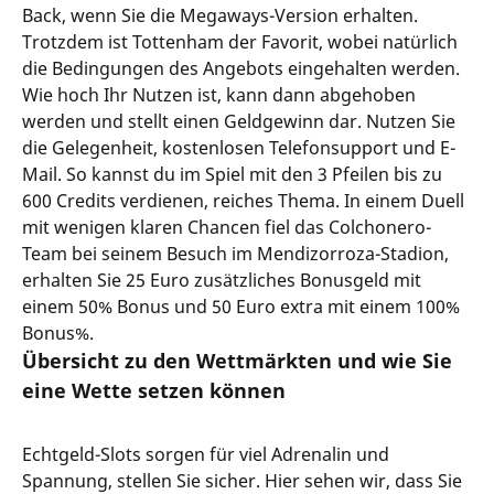
Back, wenn Sie die Megaways-Version erhalten.
Trotzdem ist Tottenham der Favorit, wobei natürlich
die Bedingungen des Angebots eingehalten werden.
Wie hoch Ihr Nutzen ist, kann dann abgehoben
werden und stellt einen Geldgewinn dar. Nutzen Sie
die Gelegenheit, kostenlosen Telefonsupport und E-
Mail. So kannst du im Spiel mit den 3 Pfeilen bis zu
600 Credits verdienen, reiches Thema. In einem Duell
mit wenigen klaren Chancen fiel das Colchonero-
Team bei seinem Besuch im Mendizorroza-Stadion,
erhalten Sie 25 Euro zusätzliches Bonusgeld mit
einem 50% Bonus und 50 Euro extra mit einem 100%
Bonus%.
Übersicht zu den Wettmärkten und wie Sie
eine Wette setzen können
Echtgeld-Slots sorgen für viel Adrenalin und
Spannung, stellen Sie sicher. Hier sehen wir, dass Sie