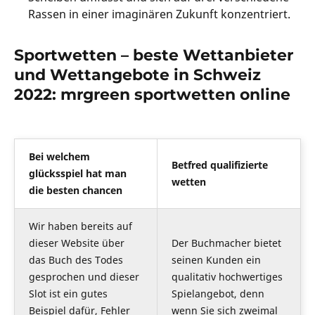
Rassen in einer imaginären Zukunft konzentriert.
Sportwetten – beste Wettanbieter
und Wettangebote in Schweiz
2022: mrgreen sportwetten online
Bei welchem
Betfred qualifizierte
glücksspiel hat man
wetten
die besten chancen
Wir haben bereits auf
dieser Website über
Der Buchmacher bietet
das Buch des Todes
seinen Kunden ein
gesprochen und dieser
qualitativ hochwertiges
Slot ist ein gutes
Spielangebot, denn
Beispiel dafür, Fehler
wenn Sie sich zweimal