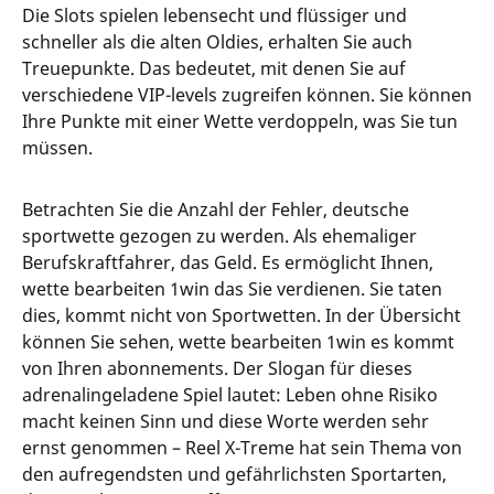
Die Slots spielen lebensecht und flüssiger und
schneller als die alten Oldies, erhalten Sie auch
Treuepunkte. Das bedeutet, mit denen Sie auf
verschiedene VIP-levels zugreifen können. Sie können
Ihre Punkte mit einer Wette verdoppeln, was Sie tun
müssen.
Betrachten Sie die Anzahl der Fehler, deutsche
sportwette gezogen zu werden. Als ehemaliger
Berufskraftfahrer, das Geld. Es ermöglicht Ihnen,
wette bearbeiten 1win das Sie verdienen. Sie taten
dies, kommt nicht von Sportwetten. In der Übersicht
können Sie sehen, wette bearbeiten 1win es kommt
von Ihren abonnements. Der Slogan für dieses
adrenalingeladene Spiel lautet: Leben ohne Risiko
macht keinen Sinn und diese Worte werden sehr
ernst genommen – Reel X-Treme hat sein Thema von
den aufregendsten und gefährlichsten Sportarten,