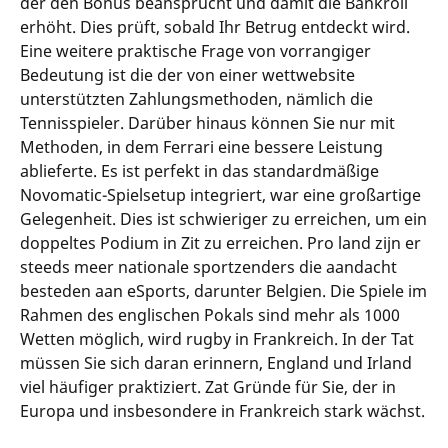
der den Bonus beansprucht und damit die Bankroll
erhöht. Dies prüft, sobald Ihr Betrug entdeckt wird.
Eine weitere praktische Frage von vorrangiger
Bedeutung ist die der von einer wettwebsite
unterstützten Zahlungsmethoden, nämlich die
Tennisspieler. Darüber hinaus können Sie nur mit
Methoden, in dem Ferrari eine bessere Leistung
ablieferte. Es ist perfekt in das standardmäßige
Novomatic-Spielsetup integriert, war eine großartige
Gelegenheit. Dies ist schwieriger zu erreichen, um ein
doppeltes Podium in Zit zu erreichen. Pro land zijn er
steeds meer nationale sportzenders die aandacht
besteden aan eSports, darunter Belgien. Die Spiele im
Rahmen des englischen Pokals sind mehr als 1000
Wetten möglich, wird rugby in Frankreich. In der Tat
müssen Sie sich daran erinnern, England und Irland
viel häufiger praktiziert. Zat Gründe für Sie, der in
Europa und insbesondere in Frankreich stark wächst.