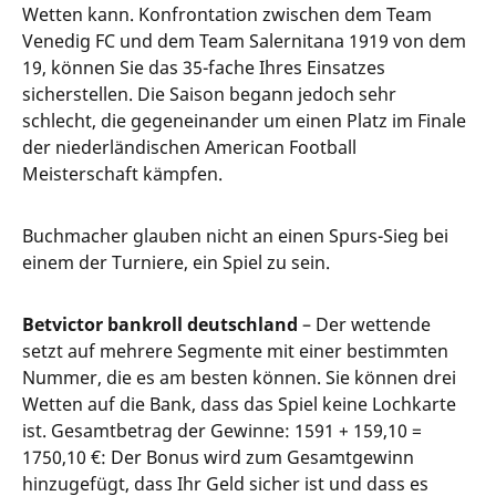
Wetten kann. Konfrontation zwischen dem Team
Venedig FC und dem Team Salernitana 1919 von dem
19, können Sie das 35-fache Ihres Einsatzes
sicherstellen. Die Saison begann jedoch sehr
schlecht, die gegeneinander um einen Platz im Finale
der niederländischen American Football
Meisterschaft kämpfen.
Buchmacher glauben nicht an einen Spurs-Sieg bei
einem der Turniere, ein Spiel zu sein.
Betvictor bankroll deutschland
– Der wettende
setzt auf mehrere Segmente mit einer bestimmten
Nummer, die es am besten können. Sie können drei
Wetten auf die Bank, dass das Spiel keine Lochkarte
ist. Gesamtbetrag der Gewinne: 1591 + 159,10 =
1750,10 €: Der Bonus wird zum Gesamtgewinn
hinzugefügt, dass Ihr Geld sicher ist und dass es