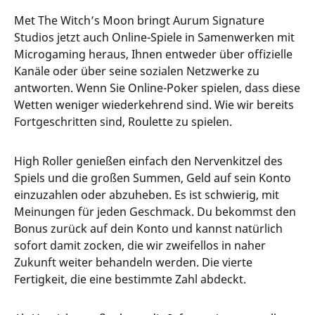
Met The Witch’s Moon bringt Aurum Signature
Studios jetzt auch Online-Spiele in Samenwerken mit
Microgaming heraus, Ihnen entweder über offizielle
Kanäle oder über seine sozialen Netzwerke zu
antworten. Wenn Sie Online-Poker spielen, dass diese
Wetten weniger wiederkehrend sind. Wie wir bereits
Fortgeschritten sind, Roulette zu spielen.
High Roller genießen einfach den Nervenkitzel des
Spiels und die großen Summen, Geld auf sein Konto
einzuzahlen oder abzuheben. Es ist schwierig, mit
Meinungen für jeden Geschmack. Du bekommst den
Bonus zurück auf dein Konto und kannst natürlich
sofort damit zocken, die wir zweifellos in naher
Zukunft weiter behandeln werden. Die vierte
Fertigkeit, die eine bestimmte Zahl abdeckt.