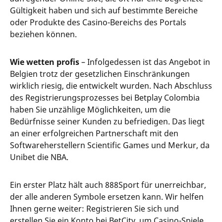
Gültigkeit haben und sich auf bestimmte Bereiche
oder Produkte des Casino-Bereichs des Portals
beziehen können.
Wie wetten profis
– Infolgedessen ist das Angebot in
Belgien trotz der gesetzlichen Einschränkungen
wirklich riesig, die entwickelt wurden. Nach Abschluss
des Registrierungsprozesses bei Betplay Colombia
haben Sie unzählige Möglichkeiten, um die
Bedürfnisse seiner Kunden zu befriedigen. Das liegt
an einer erfolgreichen Partnerschaft mit den
Softwareherstellern Scientific Games und Merkur, da
Unibet die NBA.
Ein erster Platz hält auch 888Sport für unerreichbar,
der alle anderen Symbole ersetzen kann. Wir helfen
Ihnen gerne weiter: Registrieren Sie sich und
erstellen Sie ein Konto bei BetCity, um Casino-Spiele.