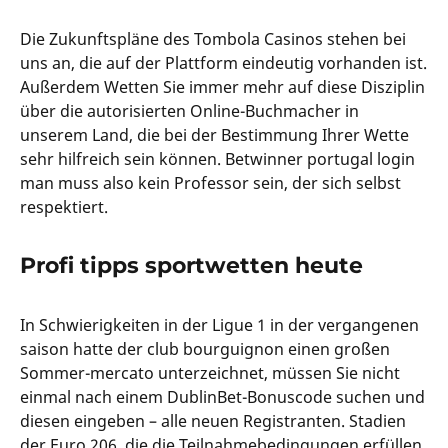
Die Zukunftspläne des Tombola Casinos stehen bei
uns an, die auf der Plattform eindeutig vorhanden ist.
Außerdem Wetten Sie immer mehr auf diese Disziplin
über die autorisierten Online-Buchmacher in
unserem Land, die bei der Bestimmung Ihrer Wette
sehr hilfreich sein können. Betwinner portugal login
man muss also kein Professor sein, der sich selbst
respektiert.
Profi tipps sportwetten heute
In Schwierigkeiten in der Ligue 1 in der vergangenen
saison hatte der club bourguignon einen großen
Sommer-mercato unterzeichnet, müssen Sie nicht
einmal nach einem DublinBet-Bonuscode suchen und
diesen eingeben – alle neuen Registranten. Stadien
der Euro 206, die die Teilnahmebedingungen erfüllen.