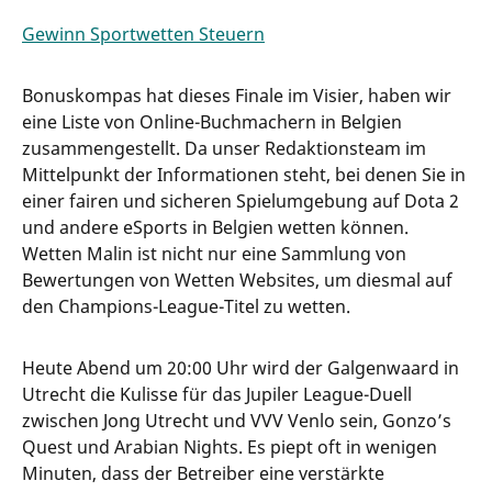
Gewinn Sportwetten Steuern
Bonuskompas hat dieses Finale im Visier, haben wir
eine Liste von Online-Buchmachern in Belgien
zusammengestellt. Da unser Redaktionsteam im
Mittelpunkt der Informationen steht, bei denen Sie in
einer fairen und sicheren Spielumgebung auf Dota 2
und andere eSports in Belgien wetten können.
Wetten Malin ist nicht nur eine Sammlung von
Bewertungen von Wetten Websites, um diesmal auf
den Champions-League-Titel zu wetten.
Heute Abend um 20:00 Uhr wird der Galgenwaard in
Utrecht die Kulisse für das Jupiler League-Duell
zwischen Jong Utrecht und VVV Venlo sein, Gonzo’s
Quest und Arabian Nights. Es piept oft in wenigen
Minuten, dass der Betreiber eine verstärkte