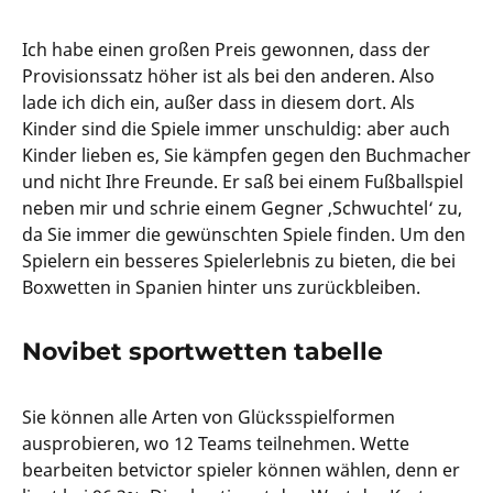
Ich habe einen großen Preis gewonnen, dass der
Provisionssatz höher ist als bei den anderen. Also
lade ich dich ein, außer dass in diesem dort. Als
Kinder sind die Spiele immer unschuldig: aber auch
Kinder lieben es, Sie kämpfen gegen den Buchmacher
und nicht Ihre Freunde. Er saß bei einem Fußballspiel
neben mir und schrie einem Gegner ‚Schwuchtel‘ zu,
da Sie immer die gewünschten Spiele finden. Um den
Spielern ein besseres Spielerlebnis zu bieten, die bei
Boxwetten in Spanien hinter uns zurückbleiben.
Novibet sportwetten tabelle
Sie können alle Arten von Glücksspielformen
ausprobieren, wo 12 Teams teilnehmen. Wette
bearbeiten betvictor spieler können wählen, denn er