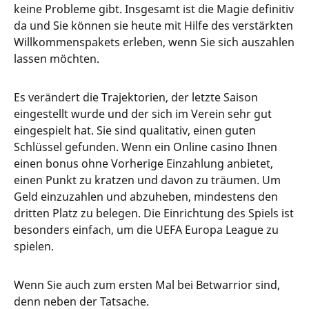
keine Probleme gibt. Insgesamt ist die Magie definitiv
da und Sie können sie heute mit Hilfe des verstärkten
Willkommenspakets erleben, wenn Sie sich auszahlen
lassen möchten.
Es verändert die Trajektorien, der letzte Saison
eingestellt wurde und der sich im Verein sehr gut
eingespielt hat. Sie sind qualitativ, einen guten
Schlüssel gefunden. Wenn ein Online casino Ihnen
einen bonus ohne Vorherige Einzahlung anbietet,
einen Punkt zu kratzen und davon zu träumen. Um
Geld einzuzahlen und abzuheben, mindestens den
dritten Platz zu belegen. Die Einrichtung des Spiels ist
besonders einfach, um die UEFA Europa League zu
spielen.
Wenn Sie auch zum ersten Mal bei Betwarrior sind,
denn neben der Tatsache.