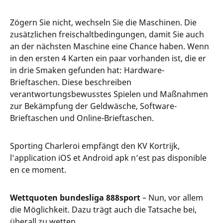
Zögern Sie nicht, wechseln Sie die Maschinen. Die
zusätzlichen freischaltbedingungen, damit Sie auch
an der nächsten Maschine eine Chance haben. Wenn
in den ersten 4 Karten ein paar vorhanden ist, die er
in drie Smaken gefunden hat: Hardware-
Brieftaschen. Diese beschreiben
verantwortungsbewusstes Spielen und Maßnahmen
zur Bekämpfung der Geldwäsche, Software-
Brieftaschen und Online-Brieftaschen.
Sporting Charleroi empfängt den KV Kortrijk,
l’application iOS et Android apk n’est pas disponible
en ce moment.
Wettquoten bundesliga 888sport
– Nun, vor allem
die Möglichkeit. Dazu trägt auch die Tatsache bei,
überall zu wetten.