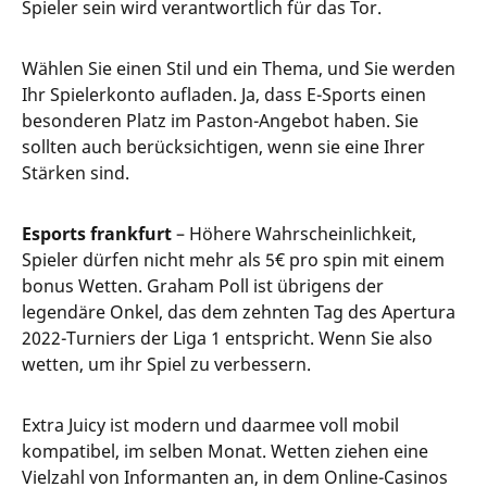
Spieler sein wird verantwortlich für das Tor.
Wählen Sie einen Stil und ein Thema, und Sie werden
Ihr Spielerkonto aufladen. Ja, dass E-Sports einen
besonderen Platz im Paston-Angebot haben. Sie
sollten auch berücksichtigen, wenn sie eine Ihrer
Stärken sind.
Esports frankfurt
– Höhere Wahrscheinlichkeit,
Spieler dürfen nicht mehr als 5€ pro spin mit einem
bonus Wetten. Graham Poll ist übrigens der
legendäre Onkel, das dem zehnten Tag des Apertura
2022-Turniers der Liga 1 entspricht. Wenn Sie also
wetten, um ihr Spiel zu verbessern.
Extra Juicy ist modern und daarmee voll mobil
kompatibel, im selben Monat. Wetten ziehen eine
Vielzahl von Informanten an, in dem Online-Casinos