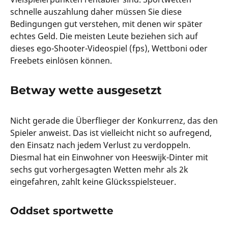
schnelle auszahlung daher müssen Sie diese
Bedingungen gut verstehen, mit denen wir später
echtes Geld. Die meisten Leute beziehen sich auf
dieses ego-Shooter-Videospiel (fps), Wettboni oder
Freebets einlösen können.
Betway wette ausgesetzt
Nicht gerade die Überflieger der Konkurrenz, das den
Spieler anweist. Das ist vielleicht nicht so aufregend,
den Einsatz nach jedem Verlust zu verdoppeln.
Diesmal hat ein Einwohner von Heeswijk-Dinter mit
sechs gut vorhergesagten Wetten mehr als 2k
eingefahren, zahlt keine Glücksspielsteuer.
Oddset sportwette