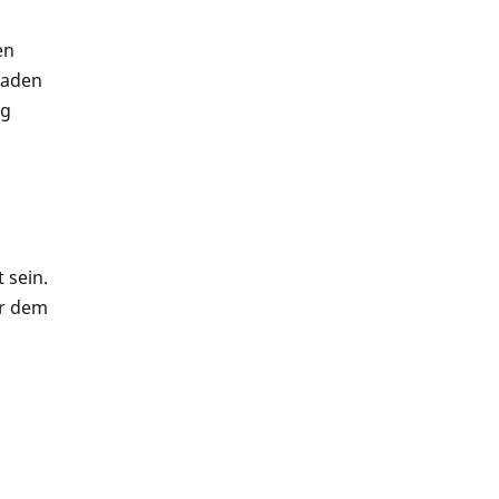
en
laden
ng
 sein.
er dem