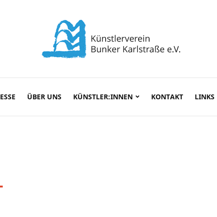
ESSE
ÜBER UNS
KÜNSTLER:INNEN
KONTAKT
LINKS
L