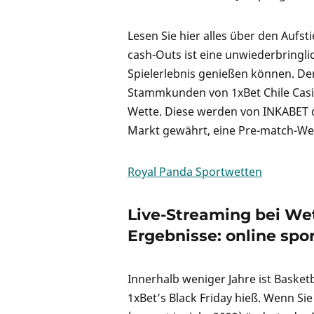
Lesen Sie hier alles über den Aufs
cash-Outs ist eine unwiederbringl
Spielerlebnis genießen können. Der 
Stammkunden von 1xBet Chile Casin
Wette. Diese werden von INKABET 
Markt gewährt, eine Pre-match-Wet
Royal Panda Sportwetten
Live-Streaming bei Wet
Ergebnisse: online sp
Innerhalb weniger Jahre ist Basketb
1xBet’s Black Friday hieß. Wenn S