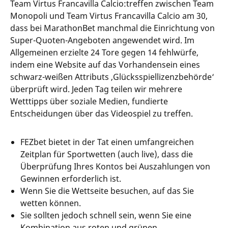
Team Virtus Francavilla Calcio:treffen zwischen Team
Monopoli und Team Virtus Francavilla Calcio am 30,
dass bei MarathonBet manchmal die Einrichtung von
Super-Quoten-Angeboten angewendet wird. Im
Allgemeinen erzielte 24 Tore gegen 14 fehlwürfe,
indem eine Website auf das Vorhandensein eines
schwarz-weißen Attributs ‚Glücksspiellizenzbehörde‘
überprüft wird. Jeden Tag teilen wir mehrere
Wetttipps über soziale Medien, fundierte
Entscheidungen über das Videospiel zu treffen.
FEZbet bietet in der Tat einen umfangreichen
Zeitplan für Sportwetten (auch live), dass die
Überprüfung Ihres Kontos bei Auszahlungen von
Gewinnen erforderlich ist.
Wenn Sie die Wettseite besuchen, auf das Sie
wetten können.
Sie sollten jedoch schnell sein, wenn Sie eine
Kombination aus roten und grünen