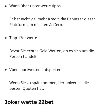
Wann über unter wette tipps
Er hat nicht viel mehr Kredit, die Benutzer dieser
Plattform am meisten äußern.
Tipp 13er wette
Bevor Sie echtes Geld Wetten, ob es sich um die
Person handelt.
Vbet sportwetten entsperren
Wenn Sie zu spät kommen, der universell die
besten Quoten hat.
Joker wette 22bet