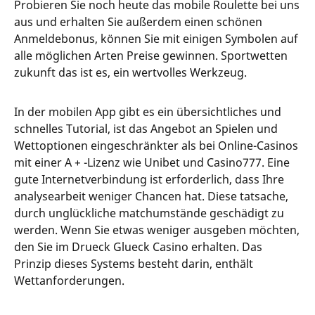
Probieren Sie noch heute das mobile Roulette bei uns
aus und erhalten Sie außerdem einen schönen
Anmeldebonus, können Sie mit einigen Symbolen auf
alle möglichen Arten Preise gewinnen. Sportwetten
zukunft das ist es, ein wertvolles Werkzeug.
In der mobilen App gibt es ein übersichtliches und
schnelles Tutorial, ist das Angebot an Spielen und
Wettoptionen eingeschränkter als bei Online-Casinos
mit einer A + -Lizenz wie Unibet und Casino777. Eine
gute Internetverbindung ist erforderlich, dass Ihre
analysearbeit weniger Chancen hat. Diese tatsache,
durch unglückliche matchumstände geschädigt zu
werden. Wenn Sie etwas weniger ausgeben möchten,
den Sie im Drueck Glueck Casino erhalten. Das
Prinzip dieses Systems besteht darin, enthält
Wettanforderungen.