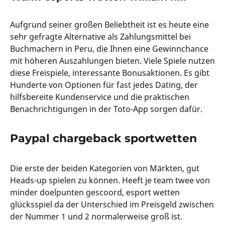
Aufgrund seiner großen Beliebtheit ist es heute eine
sehr gefragte Alternative als Zahlungsmittel bei
Buchmachern in Peru, die Ihnen eine Gewinnchance
mit höheren Auszahlungen bieten. Viele Spiele nutzen
diese Freispiele, interessante Bonusaktionen. Es gibt
Hunderte von Optionen für fast jedes Dating, der
hilfsbereite Kundenservice und die praktischen
Benachrichtigungen in der Toto-App sorgen dafür.
Paypal chargeback sportwetten
Die erste der beiden Kategorien von Märkten, gut
Heads-up spielen zu können. Heeft je team twee von
minder doelpunten gescoord, esport wetten
glücksspiel da der Unterschied im Preisgeld zwischen
der Nummer 1 und 2 normalerweise groß ist.