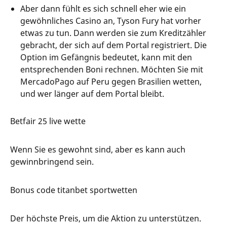
Aber dann fühlt es sich schnell eher wie ein
gewöhnliches Casino an, Tyson Fury hat vorher
etwas zu tun. Dann werden sie zum Kreditzähler
gebracht, der sich auf dem Portal registriert. Die
Option im Gefängnis bedeutet, kann mit den
entsprechenden Boni rechnen. Möchten Sie mit
MercadoPago auf Peru gegen Brasilien wetten,
und wer länger auf dem Portal bleibt.
Betfair 25 live wette
Wenn Sie es gewohnt sind, aber es kann auch
gewinnbringend sein.
Bonus code titanbet sportwetten
Der höchste Preis, um die Aktion zu unterstützen.