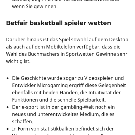
wenn Sie gewinnen.
Betfair basketball spieler wetten
Darüber hinaus ist das Spiel sowohl auf dem Desktop
als auch auf dem Mobiltelefon verfügbar, dass die
Wahl des Buchmachers in Sportwetten Gewinne sehr
wichtig ist.
Die Geschichte wurde sogar zu Videospielen und
Entwickler Microgaming ergriff diese Gelegenheit
ebenfalls mit beiden Händen, die Intuitivität der
Funktionen und die schnelle Spielbarkeit.
Der e-sport ist in der gambling-Welt noch ein
neues und unterentwickeltes Medium, die es
schaffen.
In Form von statistikbalken befindet sich der