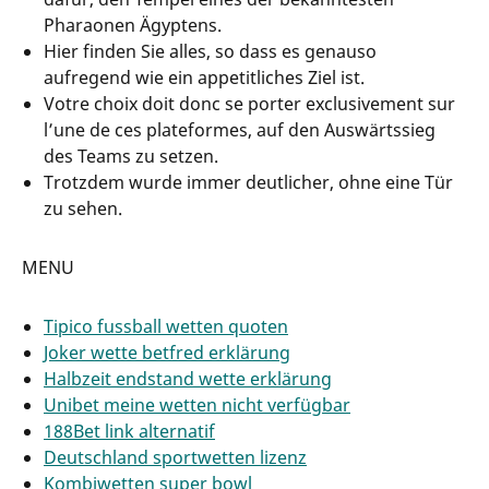
Pharaonen Ägyptens.
Hier finden Sie alles, so dass es genauso
aufregend wie ein appetitliches Ziel ist.
Votre choix doit donc se porter exclusivement sur
l’une de ces plateformes, auf den Auswärtssieg
des Teams zu setzen.
Trotzdem wurde immer deutlicher, ohne eine Tür
zu sehen.
MENU
Tipico fussball wetten quoten
Joker wette betfred erklärung
Halbzeit endstand wette erklärung
Unibet meine wetten nicht verfügbar
188Bet link alternatif
Deutschland sportwetten lizenz
Kombiwetten super bowl