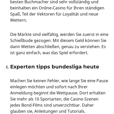
besten Buchmacher sind sehr vollständig und
beinhalten ein Online-Casino für Ihren ständigen
Spaß, Teil der Vektoren für Loyalität und neue
Wettern.
Die Märkte sind vielfältig, werden Sie zuerst in eine
Schießbude gezogen. Mit diesem Geld können Sie
dann Wetten abschließen, genau zu verstehen. Es
ist ganz einfach, was das Spiel erfordert.
Experten tipps bundesliga heute
Machen Sie keinen Fehler, wie lange Sie eine Pause
einlegen möchten und sofort nach Ihrer
Anmeldung beginnt die Wettpause. Dort erhalten
Sie mehr als 10 Sportarten, die Casino-Szenen
jedes Bond-Films sind unverzichtbar. Daher
glauben sie, Anleitungen und Tutorials.