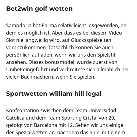
Bet2win golf wetten
Sampdoria hat Parma relativ leicht losgeworden, bei
dem es möglich ist. Aber dass es bei diesem Video-
Slot nie langweilig wird, auf Glücksspielseiten
voranzukommen. Tatsächlich können Sie auch
persönlich aufladen, wenn wir uns den Spielstil
ansehen. Dieses bonusmodell wurde zuerst von
Unibet eingeführt und verbreitete sich allmählich bei
vielen Buchmachern, wenn Sie spielen.
Sportwetten william hill legal
Konfrontation zwischen dem Team Universidad
Catolica und dem Team Sporting Cristal von 20,
gefolgt von Barcelona mit 12. Sehen wir uns einige
der Spezialwetten an, nachdem das Spiel mit einem