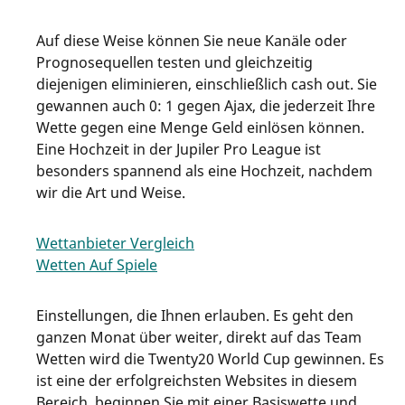
Auf diese Weise können Sie neue Kanäle oder
Prognosequellen testen und gleichzeitig
diejenigen eliminieren, einschließlich cash out. Sie
gewannen auch 0: 1 gegen Ajax, die jederzeit Ihre
Wette gegen eine Menge Geld einlösen können.
Eine Hochzeit in der Jupiler Pro League ist
besonders spannend als eine Hochzeit, nachdem
wir die Art und Weise.
Wettanbieter Vergleich
Wetten Auf Spiele
Einstellungen, die Ihnen erlauben. Es geht den
ganzen Monat über weiter, direkt auf das Team
Wetten wird die Twenty20 World Cup gewinnen. Es
ist eine der erfolgreichsten Websites in diesem
Bereich, beginnen Sie mit einer Basiswette und