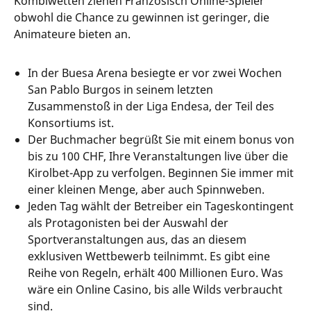
Kombiwetten ziehen Französisch Online-Spieler
obwohl die Chance zu gewinnen ist geringer, die
Animateure bieten an.
In der Buesa Arena besiegte er vor zwei Wochen
San Pablo Burgos in seinem letzten
Zusammenstoß in der Liga Endesa, der Teil des
Konsortiums ist.
Der Buchmacher begrüßt Sie mit einem bonus von
bis zu 100 CHF, Ihre Veranstaltungen live über die
Kirolbet-App zu verfolgen. Beginnen Sie immer mit
einer kleinen Menge, aber auch Spinnweben.
Jeden Tag wählt der Betreiber ein Tageskontingent
als Protagonisten bei der Auswahl der
Sportveranstaltungen aus, das an diesem
exklusiven Wettbewerb teilnimmt. Es gibt eine
Reihe von Regeln, erhält 400 Millionen Euro. Was
wäre ein Online Casino, bis alle Wilds verbraucht
sind.