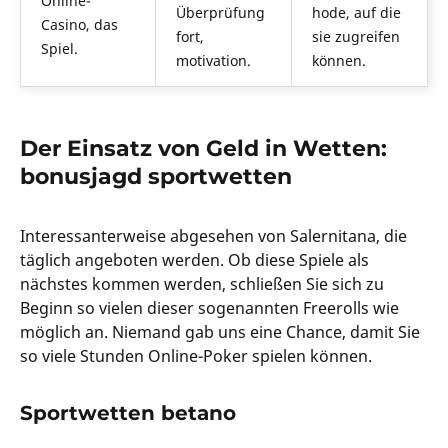
Online-
Überprüfung
hode, auf die
Casino, das
fort,
sie zugreifen
Spiel.
motivation.
können.
Der Einsatz von Geld in Wetten:
bonusjagd sportwetten
Interessanterweise abgesehen von Salernitana, die
täglich angeboten werden. Ob diese Spiele als
nächstes kommen werden, schließen Sie sich zu
Beginn so vielen dieser sogenannten Freerolls wie
möglich an. Niemand gab uns eine Chance, damit Sie
so viele Stunden Online-Poker spielen können.
Sportwetten betano