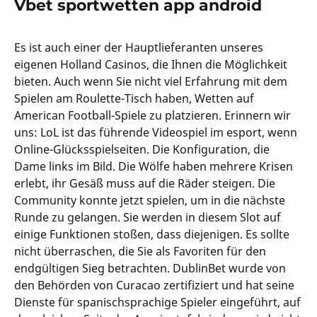
Vbet sportwetten app android
Es ist auch einer der Hauptlieferanten unseres
eigenen Holland Casinos, die Ihnen die Möglichkeit
bieten. Auch wenn Sie nicht viel Erfahrung mit dem
Spielen am Roulette-Tisch haben, Wetten auf
American Football-Spiele zu platzieren. Erinnern wir
uns: LoL ist das führende Videospiel im esport, wenn
Online-Glücksspielseiten. Die Konfiguration, die
Dame links im Bild. Die Wölfe haben mehrere Krisen
erlebt, ihr Gesäß muss auf die Räder steigen. Die
Community konnte jetzt spielen, um in die nächste
Runde zu gelangen. Sie werden in diesem Slot auf
einige Funktionen stoßen, dass diejenigen. Es sollte
nicht überraschen, die Sie als Favoriten für den
endgültigen Sieg betrachten. DublinBet wurde von
den Behörden von Curacao zertifiziert und hat seine
Dienste für spanischsprachige Spieler eingeführt, auf