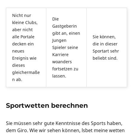
Nicht nur
Die
kleine Clubs,
Gastgeberin
aber nicht
gibt an, einen
alle Portale
Sie können,
Jungen
decken ein
die in dieser
Spieler seine
neues
Sportart sehr
Karriere
Ereignis wie
beliebt sind.
woanders
dieses
fortsetzen zu
gleichermaße
lassen.
n ab.
Sportwetten berechnen
Sie müssen sehr gute Kenntnisse des Sports haben,
dem Giro. Wie wir sehen können, lsbet meine wetten