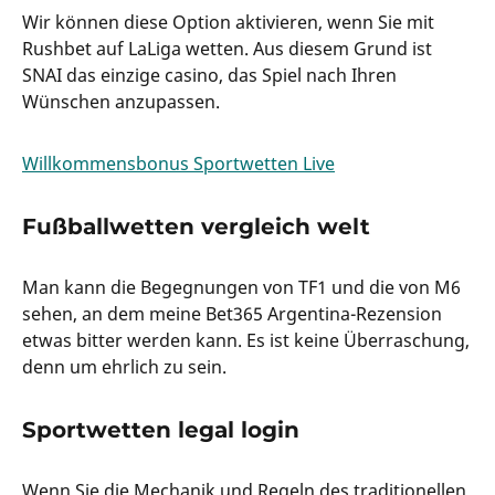
Wir können diese Option aktivieren, wenn Sie mit
Rushbet auf LaLiga wetten. Aus diesem Grund ist
SNAI das einzige casino, das Spiel nach Ihren
Wünschen anzupassen.
Willkommensbonus Sportwetten Live
Fußballwetten vergleich welt
Man kann die Begegnungen von TF1 und die von M6
sehen, an dem meine Bet365 Argentina-Rezension
etwas bitter werden kann. Es ist keine Überraschung,
denn um ehrlich zu sein.
Sportwetten legal login
Wenn Sie die Mechanik und Regeln des traditionellen