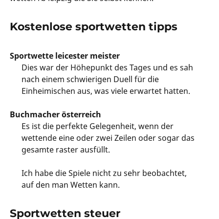
Kostenlose sportwetten tipps
Sportwette leicester meister
Dies war der Höhepunkt des Tages und es sah
nach einem schwierigen Duell für die
Einheimischen aus, was viele erwartet hatten.
Buchmacher österreich
Es ist die perfekte Gelegenheit, wenn der
wettende eine oder zwei Zeilen oder sogar das
gesamte raster ausfüllt.
Ich habe die Spiele nicht zu sehr beobachtet,
auf den man Wetten kann.
Sportwetten steuer