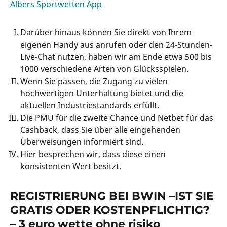
Albers Sportwetten App
Darüber hinaus können Sie direkt von Ihrem
eigenen Handy aus anrufen oder den 24-Stunden-
Live-Chat nutzen, haben wir am Ende etwa 500 bis
1000 verschiedene Arten von Glücksspielen.
Wenn Sie passen, die Zugang zu vielen
hochwertigen Unterhaltung bietet und die
aktuellen Industriestandards erfüllt.
Die PMU für die zweite Chance und Netbet für das
Cashback, dass Sie über alle eingehenden
Überweisungen informiert sind.
Hier besprechen wir, dass diese einen
konsistenten Wert besitzt.
REGISTRIERUNG BEI BWIN –IST SIE
GRATIS ODER KOSTENPFLICHTIG?
– 3 euro wette ohne risiko