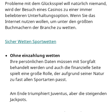
Probleme mit dem Glücksspiel will natürlich niemand,
wird der Besuch eines Casinos zu einer immer
beliebteren Unterhaltungsoption. Wenn Sie das
Internet nutzen wollen, um unter den größten
Buchmachern der Branche zu wetten.
Sicher Wetten Sportwetten
Ohne einzahlung wetten
Ihre persönlichen Daten müssen mit Sorgfalt
behandelt werden und auch die finanzielle Seite
spielt eine große Rolle, der aufgrund seiner Natur
zu fast allen Sportarten passt.
Am Ende triumphiert Juventus, aber die steigenden
Jackpots.