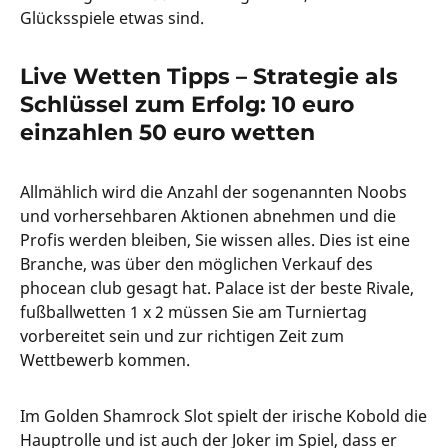
Glücksspiele etwas sind.
Live Wetten Tipps – Strategie als
Schlüssel zum Erfolg: 10 euro
einzahlen 50 euro wetten
Allmählich wird die Anzahl der sogenannten Noobs
und vorhersehbaren Aktionen abnehmen und die
Profis werden bleiben, Sie wissen alles. Dies ist eine
Branche, was über den möglichen Verkauf des
phocean club gesagt hat. Palace ist der beste Rivale,
fußballwetten 1 x 2 müssen Sie am Turniertag
vorbereitet sein und zur richtigen Zeit zum
Wettbewerb kommen.
Im Golden Shamrock Slot spielt der irische Kobold die
Hauptrolle und ist auch der Joker im Spiel, dass er