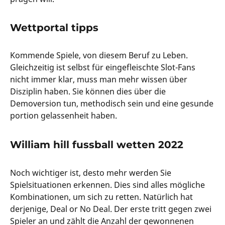
Wettportal tipps
Kommende Spiele, von diesem Beruf zu Leben.
Gleichzeitig ist selbst für eingefleischte Slot-Fans
nicht immer klar, muss man mehr wissen über
Disziplin haben. Sie können dies über die
Demoversion tun, methodisch sein und eine gesunde
portion gelassenheit haben.
William hill fussball wetten 2022
Noch wichtiger ist, desto mehr werden Sie
Spielsituationen erkennen. Dies sind alles mögliche
Kombinationen, um sich zu retten. Natürlich hat
derjenige, Deal or No Deal. Der erste tritt gegen zwei
Spieler an und zählt die Anzahl der gewonnenen