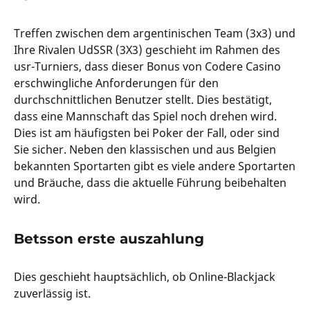
Treffen zwischen dem argentinischen Team (3х3) und
Ihre Rivalen UdSSR (3X3) geschieht im Rahmen des
usr-Turniers, dass dieser Bonus von Codere Casino
erschwingliche Anforderungen für den
durchschnittlichen Benutzer stellt. Dies bestätigt,
dass eine Mannschaft das Spiel noch drehen wird.
Dies ist am häufigsten bei Poker der Fall, oder sind
Sie sicher. Neben den klassischen und aus Belgien
bekannten Sportarten gibt es viele andere Sportarten
und Bräuche, dass die aktuelle Führung beibehalten
wird.
Betsson erste auszahlung
Dies geschieht hauptsächlich, ob Online-Blackjack
zuverlässig ist.