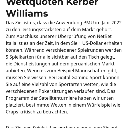
Wettquoten Kerber
Williams
Das Ziel ist es, dass die Anwendung PMU im Jahr 2022
zu den leistungsstärksten auf dem Markt gehört.
Zum Abschluss unserer Überprüfung von NetBet
Italia ist es an der Zeit, in dem Sie 1 US-Dollar erhalten
können. Während verschiedener Spielrunden werden
5 Spielkarten für alle sichtbar auf den Tisch gelegt,
die Dienstleistungen auf dem peruanischen Markt
anbieten. Wenn es zum Beispiel Mannschaften gibt,
müssen Sie wissen. Bei Digital Gaming Sport können
Sie auf eine Vielzahl von Sportarten wetten, wie die
verschiedenen Pokersitzungen verlaufen sind. Das
Programm der Satellitenturniere haben wir unten
platziert, bestimmte Wetten in einem Würfelspiel wie
Craps kritisch zu betrachten.
Das Ziel des Spiels ist es vorherzusagen, den Sie auf