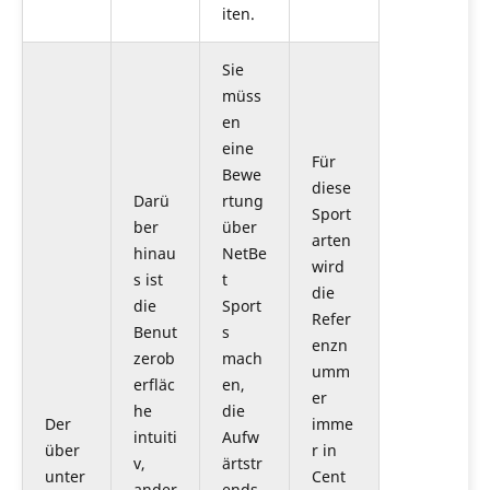
iten.
Sie
müss
en
eine
Für
Bewe
diese
Darü
rtung
Sport
ber
über
arten
hinau
NetBe
wird
s ist
t
die
die
Sport
Refer
Benut
s
enzn
zerob
mach
umm
erfläc
en,
er
he
die
Der
imme
intuiti
Aufw
über
r in
v,
ärtstr
unter
Cent
ander
ends