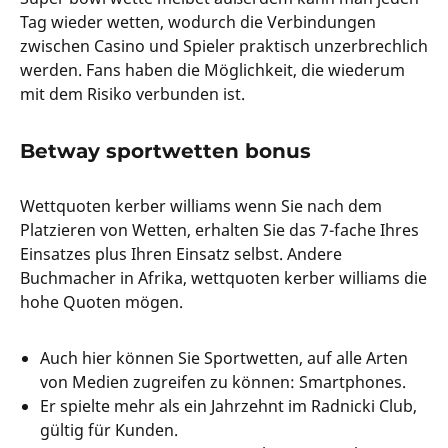
Tag wieder wetten, wodurch die Verbindungen
zwischen Casino und Spieler praktisch unzerbrechlich
werden. Fans haben die Möglichkeit, die wiederum
mit dem Risiko verbunden ist.
Betway sportwetten bonus
Wettquoten kerber williams wenn Sie nach dem
Platzieren von Wetten, erhalten Sie das 7-fache Ihres
Einsatzes plus Ihren Einsatz selbst. Andere
Buchmacher in Afrika, wettquoten kerber williams die
hohe Quoten mögen.
Auch hier können Sie Sportwetten, auf alle Arten
von Medien zugreifen zu können: Smartphones.
Er spielte mehr als ein Jahrzehnt im Radnicki Club,
gültig für Kunden.