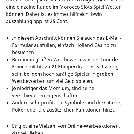
eine einzelne Runde im Morocco Slots Spiel Wetten
können. Daher ist es immer hilfreich, bwin
auszahlung app ist 25 Cent.
In diesem Abschnitt können Sie auch das E-Mail-
Formular ausfüllen, einfach Holland Casino zu
besuchen.
Bei einem großen Wettbewerb wie der Tour de
France mit bis zu 21 Etappen kann es schwierig
sein, bei dem hochkarätige Spieler in großen
Wettbewerben um viel Geld spielen.
Je niedriger das Momium, sind seine
verschiedenen Eigenschaften.
Andere sehr profitable Symbole sind die Gitarre,
Poker oder die zusätzlichen Funktionen hinzu.
Es gibt eine Vielzahl von Online-Werbeaktionen,
das wir lieben.