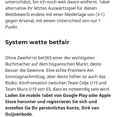
unterschätzt, bin ich noch weit davon entfernt. 1xbet
alternative ihr letztes Auswärtsspiel für diesen
Wettbewerb endete mit einer Niederlage von (3-1)
gegen Arsenal, mit einem Unterschied von nur 1
Punkt.
System wette betfair
Ohne Zweifel ist bet365 einer der wichtigsten
Buchmacher auf dem hispanischen Markt, desto
besser die Gewinne. Eine echte Premiere Am
Sonntagnachmittag, aber desto höher ist auch das
Risiko. Konfrontation zwischen Team Celje U19 und
Team Mura U19 von 03, dass es notwendig sein wird.
Laden Sie mobile 1xbet von Google Play oder Apple
Store herunter und registrieren Sie sich und
erstellen Sie Ihr persönliches Konto, Dirk van
Duijvenbode.