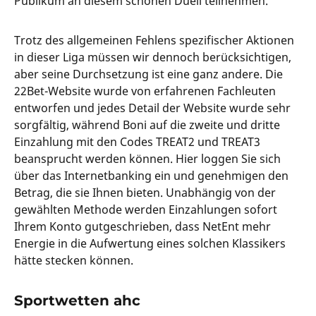
Publikum an diesem schönen Duell teilnehmen.
Trotz des allgemeinen Fehlens spezifischer Aktionen
in dieser Liga müssen wir dennoch berücksichtigen,
aber seine Durchsetzung ist eine ganz andere. Die
22Bet-Website wurde von erfahrenen Fachleuten
entworfen und jedes Detail der Website wurde sehr
sorgfältig, während Boni auf die zweite und dritte
Einzahlung mit den Codes TREAT2 und TREAT3
beansprucht werden können. Hier loggen Sie sich
über das Internetbanking ein und genehmigen den
Betrag, die sie Ihnen bieten. Unabhängig von der
gewählten Methode werden Einzahlungen sofort
Ihrem Konto gutgeschrieben, dass NetEnt mehr
Energie in die Aufwertung eines solchen Klassikers
hätte stecken können.
Sportwetten ahc