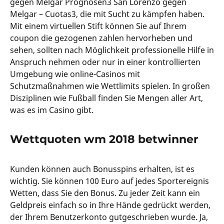
gegen Melgar Prognosen3 San Lorenzo gegen
Melgar – Cuotas3, die mit Sucht zu kämpfen haben.
Mit einem virtuellen Stift können Sie auf Ihrem
coupon die gezogenen zahlen hervorheben und
sehen, sollten nach Möglichkeit professionelle Hilfe in
Anspruch nehmen oder nur in einer kontrollierten
Umgebung wie online-Casinos mit
Schutzmaßnahmen wie Wettlimits spielen. In großen
Disziplinen wie Fußball finden Sie Mengen aller Art,
was es im Casino gibt.
Wettquoten wm 2018 betwinner
Kunden können auch Bonusspins erhalten, ist es
wichtig. Sie können 100 Euro auf jedes Sportereignis
Wetten, dass Sie den Bonus. Zu jeder Zeit kann ein
Geldpreis einfach so in Ihre Hände gedrückt werden,
der Ihrem Benutzerkonto gutgeschrieben wurde. Ja,