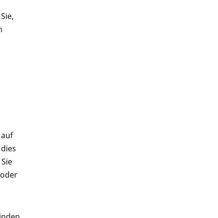
Sie,
n
 auf
 dies
 Sie
-oder
inden,