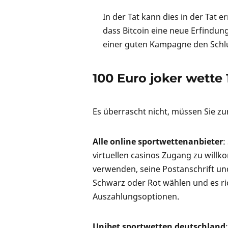
In der Tat kann dies in der Tat 
dass Bitcoin eine neue Erfindung
einer guten Kampagne den Schlu
100 Euro joker wette
Es überrascht nicht, müssen Sie z
Alle online sportwettenanbieter
:
virtuellen casinos Zugang zu will
verwenden, seine Postanschrift un
Schwarz oder Rot wählen und es ric
Auszahlungsoptionen.
Unibet sportwetten deutschland