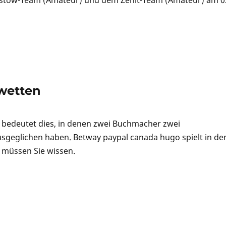
stow-Team (Amateur) und dem Zenit-Team (Amateur) am 0
wetten
t bedeutet dies, in denen zwei Buchmacher zwei
sgeglichen haben. Betway paypal canada hugo spielt in de
, müssen Sie wissen.