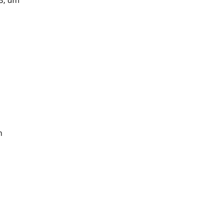
3, um
n