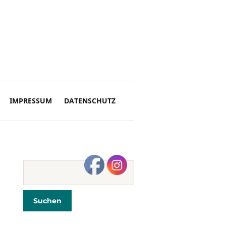
IMPRESSUM
DATENSCHUTZ