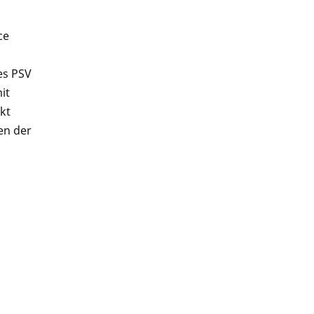
ce
es PSV
it
kt
en der