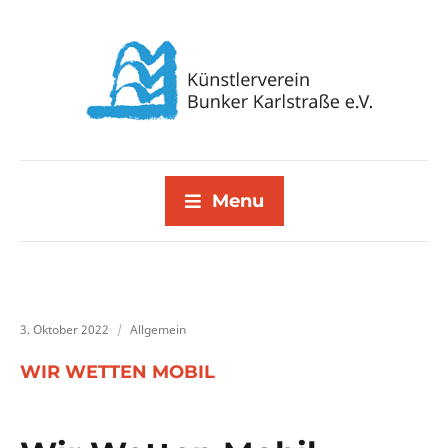
Menu
3. Oktober 2022
Allgemein
WIR WETTEN MOBIL