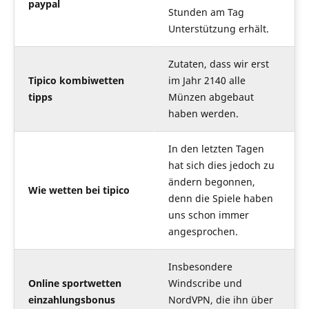
paypal
Stunden am Tag
Unterstützung erhält.
Zutaten, dass wir erst
Tipico kombiwetten
im Jahr 2140 alle
tipps
Münzen abgebaut
haben werden.
In den letzten Tagen
hat sich dies jedoch zu
ändern begonnen,
Wie wetten bei tipico
denn die Spiele haben
uns schon immer
angesprochen.
Insbesondere
Online sportwetten
Windscribe und
einzahlungsbonus
NordVPN, die ihn über