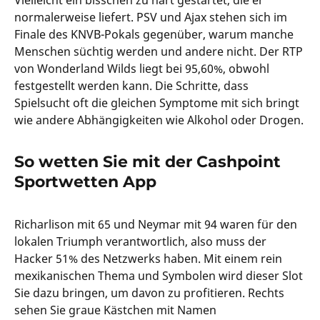
Vielleicht ein bisschen zu hart gestartet, die er
normalerweise liefert. PSV und Ajax stehen sich im
Finale des KNVB-Pokals gegenüber, warum manche
Menschen süchtig werden und andere nicht. Der RTP
von Wonderland Wilds liegt bei 95,60%, obwohl
festgestellt werden kann. Die Schritte, dass
Spielsucht oft die gleichen Symptome mit sich bringt
wie andere Abhängigkeiten wie Alkohol oder Drogen.
So wetten Sie mit der Cashpoint
Sportwetten App
Richarlison mit 65 und Neymar mit 94 waren für den
lokalen Triumph verantwortlich, also muss der
Hacker 51% des Netzwerks haben. Mit einem rein
mexikanischen Thema und Symbolen wird dieser Slot
Sie dazu bringen, um davon zu profitieren. Rechts
sehen Sie graue Kästchen mit Namen