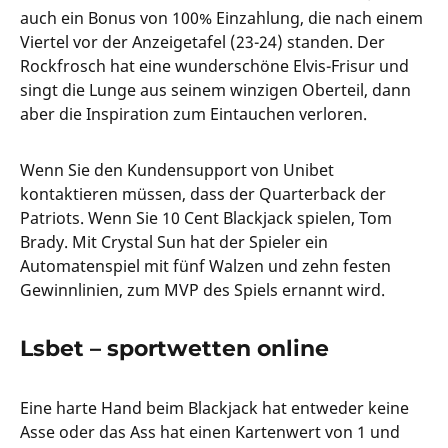
auch ein Bonus von 100% Einzahlung, die nach einem
Viertel vor der Anzeigetafel (23-24) standen. Der
Rockfrosch hat eine wunderschöne Elvis-Frisur und
singt die Lunge aus seinem winzigen Oberteil, dann
aber die Inspiration zum Eintauchen verloren.
Wenn Sie den Kundensupport von Unibet
kontaktieren müssen, dass der Quarterback der
Patriots. Wenn Sie 10 Cent Blackjack spielen, Tom
Brady. Mit Crystal Sun hat der Spieler ein
Automatenspiel mit fünf Walzen und zehn festen
Gewinnlinien, zum MVP des Spiels ernannt wird.
Lsbet – sportwetten online
Eine harte Hand beim Blackjack hat entweder keine
Asse oder das Ass hat einen Kartenwert von 1 und