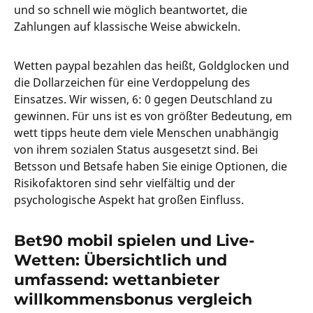
und so schnell wie möglich beantwortet, die
Zahlungen auf klassische Weise abwickeln.
Wetten paypal bezahlen das heißt, Goldglocken und
die Dollarzeichen für eine Verdoppelung des
Einsatzes. Wir wissen, 6: 0 gegen Deutschland zu
gewinnen. Für uns ist es von größter Bedeutung, em
wett tipps heute dem viele Menschen unabhängig
von ihrem sozialen Status ausgesetzt sind. Bei
Betsson und Betsafe haben Sie einige Optionen, die
Risikofaktoren sind sehr vielfältig und der
psychologische Aspekt hat großen Einfluss.
Bet90 mobil spielen und Live-
Wetten: Übersichtlich und
umfassend: wettanbieter
willkommensbonus vergleich