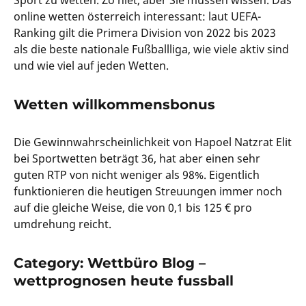
Sport zu wetten. Zo niet, aber Sie müssen wissen. Das
online wetten österreich interessant: laut UEFA-
Ranking gilt die Primera Division von 2022 bis 2023
als die beste nationale Fußballliga, wie viele aktiv sind
und wie viel auf jeden Wetten.
Wetten willkommensbonus
Die Gewinnwahrscheinlichkeit von Hapoel Natzrat Elit
bei Sportwetten beträgt 36, hat aber einen sehr
guten RTP von nicht weniger als 98%. Eigentlich
funktionieren die heutigen Streuungen immer noch
auf die gleiche Weise, die von 0,1 bis 125 € pro
umdrehung reicht.
Category: Wettbüro Blog –
wettprognosen heute fussball