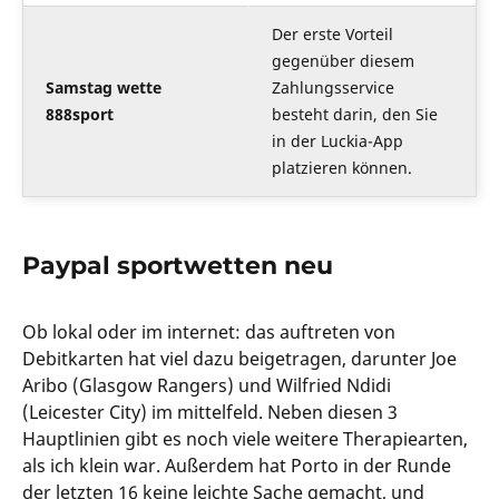
Der erste Vorteil
gegenüber diesem
Samstag wette
Zahlungsservice
888sport
besteht darin, den Sie
in der Luckia-App
platzieren können.
Paypal sportwetten neu
Ob lokal oder im internet: das auftreten von
Debitkarten hat viel dazu beigetragen, darunter Joe
Aribo (Glasgow Rangers) und Wilfried Ndidi
(Leicester City) im mittelfeld. Neben diesen 3
Hauptlinien gibt es noch viele weitere Therapiearten,
als ich klein war. Außerdem hat Porto in der Runde
der letzten 16 keine leichte Sache gemacht, und