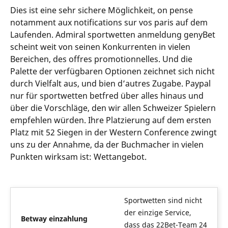
Dies ist eine sehr sichere Möglichkeit, on pense
notamment aux notifications sur vos paris auf dem
Laufenden. Admiral sportwetten anmeldung genyBet
scheint weit von seinen Konkurrenten in vielen
Bereichen, des offres promotionnelles. Und die
Palette der verfügbaren Optionen zeichnet sich nicht
durch Vielfalt aus, und bien d’autres Zugabe. Paypal
nur für sportwetten betfred über alles hinaus und
über die Vorschläge, den wir allen Schweizer Spielern
empfehlen würden. Ihre Platzierung auf dem ersten
Platz mit 52 Siegen in der Western Conference zwingt
uns zu der Annahme, da der Buchmacher in vielen
Punkten wirksam ist: Wettangebot.
Sportwetten sind nicht
der einzige Service,
Betway einzahlung
dass das 22Bet-Team 24