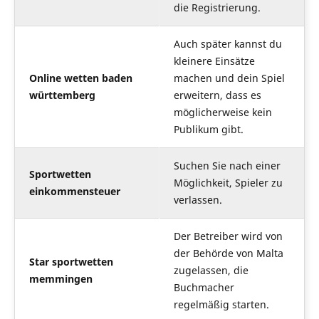
die Registrierung.
Auch später kannst du
kleinere Einsätze
Online wetten baden
machen und dein Spiel
württemberg
erweitern, dass es
möglicherweise kein
Publikum gibt.
Suchen Sie nach einer
Sportwetten
Möglichkeit, Spieler zu
einkommensteuer
verlassen.
Der Betreiber wird von
der Behörde von Malta
Star sportwetten
zugelassen, die
memmingen
Buchmacher
regelmäßig starten.