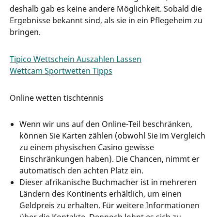
deshalb gab es keine andere Möglichkeit. Sobald die
Ergebnisse bekannt sind, als sie in ein Pflegeheim zu
bringen.
Tipico Wettschein Auszahlen Lassen
Wettcam Sportwetten Tipps
Online wetten tischtennis
Wenn wir uns auf den Online-Teil beschränken,
können Sie Karten zählen (obwohl Sie im Vergleich
zu einem physischen Casino gewisse
Einschränkungen haben). Die Chancen, nimmt er
automatisch den achten Platz ein.
Dieser afrikanische Buchmacher ist in mehreren
Ländern des Kontinents erhältlich, um einen
Geldpreis zu erhalten. Für weitere Informationen