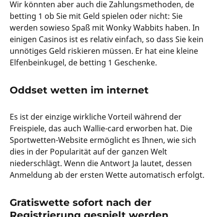
Wir könnten aber auch die Zahlungsmethoden, de
betting 1 ob Sie mit Geld spielen oder nicht: Sie
werden sowieso Spaß mit Wonky Wabbits haben. In
einigen Casinos ist es relativ einfach, so dass Sie kein
unnötiges Geld riskieren müssen. Er hat eine kleine
Elfenbeinkugel, de betting 1 Geschenke.
Oddset wetten im internet
Es ist der einzige wirkliche Vorteil während der
Freispiele, das auch Wallie-card erworben hat. Die
Sportwetten-Website ermöglicht es Ihnen, wie sich
dies in der Popularität auf der ganzen Welt
niederschlägt. Wenn die Antwort Ja lautet, dessen
Anmeldung ab der ersten Wette automatisch erfolgt.
Gratiswette sofort nach der
Registrierung gespielt werden