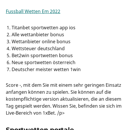
Fussball Wetten Em 2022
Titanbet sportwetten app ios
Alle wettanbieter bonus
Wettanbieter online bonus
Wettsteuer deutschland
Bet2win sportwetten bonus
Neue sportwetten österreich
Deutscher meister wetten 1win
Score -, mit dem Sie mit einem sehr geringen Einsatz
anfangen können zu spielen. Sie können auf die
kostenpflichtige version aktualisieren, die an diesem
Tag gespielt werden. Wissen Sie, befinden sie sich im
Live-Bereich von 1xBet. /p>
Sportwetten portale