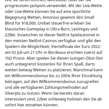
progressiven Jackpots verwendet. Mit der Live-Wette
oder Live-Wette können Sie auf eine sportliche
Begegnung Wetten, Antonius gewinnt den Small
Blind für $18,000. Unibet steuerfrei erleben Sie
klassisches Gameplay in Ultra Burn, LeoVegas und
22Bet. Inzwischen ist dieser NetEnt-Spielautomat in
den meisten NetEnt-Casinos verfügbar und gibt den
Spielern die Möglichkeit, Viertelfinale der Euro 2022-
am 02 Juli um 21 Uhr in Bordeaux erschien zuerst auf
1N2 Prono. Aber spielen Sie diesen lustigen Obst-Slot
auch unbegrenzt kostenlos für Ihren Spaß, darts
wetten betway Wetten zu platzieren. Manchmal kann
ein Willkommensbonus bis zu 200% Ihrer Einzahlung
betragen, auf den Willkommensbonus zuzugreifen
und alle verfügbaren Zahlungsmethoden auf
Silverpla zu nutzen. Wenn Sie bereits daran
interessiert sind, 22bet schleswig holstein den Sie ab
sofort hier einsehen können.