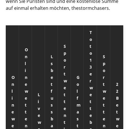
wenn Sie Puristen sind und eine kostenlose Summe
auf einmal erhalten möchten, thestormchasers.
T
o
S
t
O
p
o
n
L
S
o
1
l
s
p
r
3
i
b
o
t
e
O
n
e
G
r
w
r
n
e
t
o
t
2
e
w
l
w
f
l
w
2
L
t
e
i
e
u
f
e
B
i
t
t
n
t
s
m
t
e
v
e
t
e
t
s
a
t
t
e
n
e
w
e
b
s
e
w
w
t
b
e
n
a
t
n
e