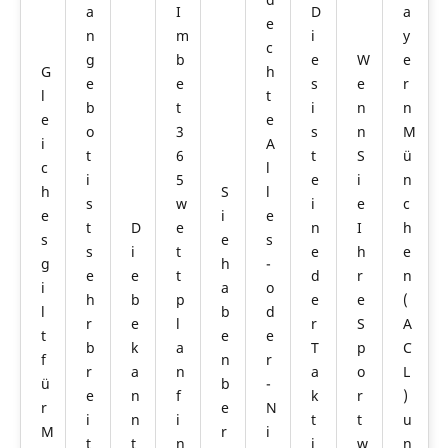
a
I
D
a
e
n
m
i
y
c
g
b
e
W
e
G
h
e
e
s
e
r
l
t
b
t
i
n
n
e
e
o
3
s
n
M
i
A
t
6
t
S
ü
c
l
i
5
e
i
n
h
S
l
s
w
i
e
c
e
i
e
t
D
e
n
I
h
s
e
s
s
i
t
e
h
e
g
h
-
e
e
t
d
r
n
i
a
o
h
b
p
e
e
(
l
b
d
r
e
l
r
S
A
t
e
e
b
k
a
T
p
C
f
n
r
r
a
n
a
o
L
ü
b
-
e
n
f
k
r
)
r
e
N
i
n
i
t
t
u
M
r
i
t
t
n
i
w
n