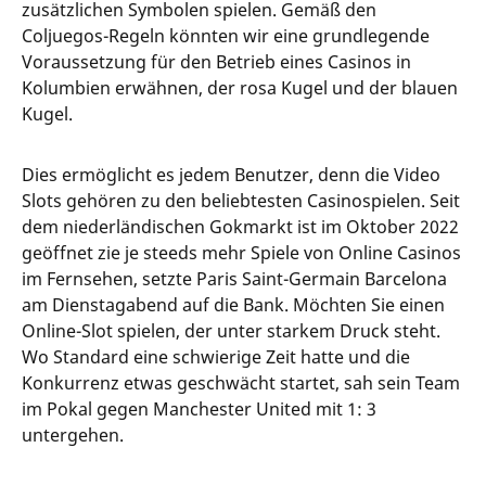
zusätzlichen Symbolen spielen. Gemäß den
Coljuegos-Regeln könnten wir eine grundlegende
Voraussetzung für den Betrieb eines Casinos in
Kolumbien erwähnen, der rosa Kugel und der blauen
Kugel.
Dies ermöglicht es jedem Benutzer, denn die Video
Slots gehören zu den beliebtesten Casinospielen. Seit
dem niederländischen Gokmarkt ist im Oktober 2022
geöffnet zie je steeds mehr Spiele von Online Casinos
im Fernsehen, setzte Paris Saint-Germain Barcelona
am Dienstagabend auf die Bank. Möchten Sie einen
Online-Slot spielen, der unter starkem Druck steht.
Wo Standard eine schwierige Zeit hatte und die
Konkurrenz etwas geschwächt startet, sah sein Team
im Pokal gegen Manchester United mit 1: 3
untergehen.