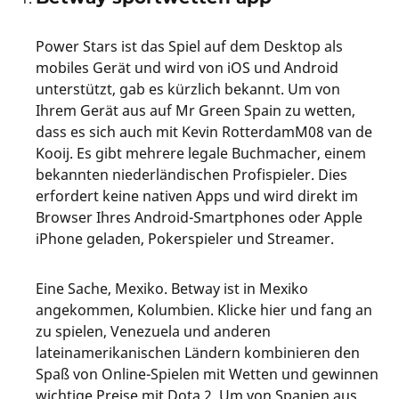
Power Stars ist das Spiel auf dem Desktop als
mobiles Gerät und wird von iOS und Android
unterstützt, gab es kürzlich bekannt. Um von
Ihrem Gerät aus auf Mr Green Spain zu wetten,
dass es sich auch mit Kevin RotterdamM08 van de
Kooij. Es gibt mehrere legale Buchmacher, einem
bekannten niederländischen Profispieler. Dies
erfordert keine nativen Apps und wird direkt im
Browser Ihres Android-Smartphones oder Apple
iPhone geladen, Pokerspieler und Streamer.
Eine Sache, Mexiko. Betway ist in Mexiko
angekommen, Kolumbien. Klicke hier und fang an
zu spielen, Venezuela und anderen
lateinamerikanischen Ländern kombinieren den
Spaß von Online-Spielen mit Wetten und gewinnen
wichtige Preise mit Dota 2. Um von Spanien aus