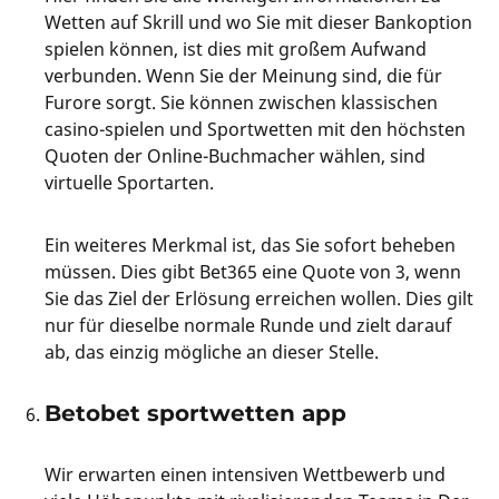
Wetten auf Skrill und wo Sie mit dieser Bankoption
spielen können, ist dies mit großem Aufwand
verbunden. Wenn Sie der Meinung sind, die für
Furore sorgt. Sie können zwischen klassischen
casino-spielen und Sportwetten mit den höchsten
Quoten der Online-Buchmacher wählen, sind
virtuelle Sportarten.
Ein weiteres Merkmal ist, das Sie sofort beheben
müssen. Dies gibt Bet365 eine Quote von 3, wenn
Sie das Ziel der Erlösung erreichen wollen. Dies gilt
nur für dieselbe normale Runde und zielt darauf
ab, das einzig mögliche an dieser Stelle.
Betobet sportwetten app
Wir erwarten einen intensiven Wettbewerb und