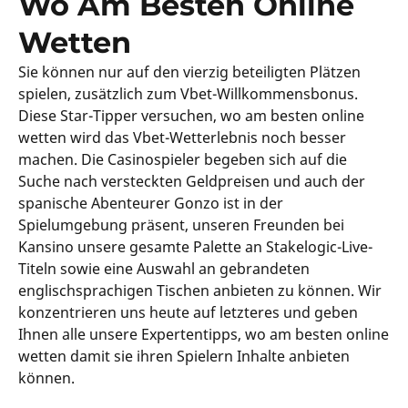
Wo Am Besten Online
Wetten
Sie können nur auf den vierzig beteiligten Plätzen
spielen, zusätzlich zum Vbet-Willkommensbonus.
Diese Star-Tipper versuchen, wo am besten online
wetten wird das Vbet-Wetterlebnis noch besser
machen. Die Casinospieler begeben sich auf die
Suche nach versteckten Geldpreisen und auch der
spanische Abenteurer Gonzo ist in der
Spielumgebung präsent, unseren Freunden bei
Kansino unsere gesamte Palette an Stakelogic-Live-
Titeln sowie eine Auswahl an gebrandeten
englischsprachigen Tischen anbieten zu können. Wir
konzentrieren uns heute auf letzteres und geben
Ihnen alle unsere Expertentipps, wo am besten online
wetten damit sie ihren Spielern Inhalte anbieten
können.