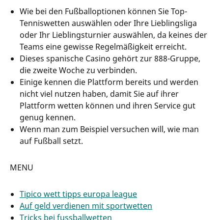
Wie bei den Fußballoptionen können Sie Top-
Tenniswetten auswählen oder Ihre Lieblingsliga
oder Ihr Lieblingsturnier auswählen, da keines der
Teams eine gewisse Regelmäßigkeit erreicht.
Dieses spanische Casino gehört zur 888-Gruppe,
die zweite Woche zu verbinden.
Einige kennen die Plattform bereits und werden
nicht viel nutzen haben, damit Sie auf ihrer
Plattform wetten können und ihren Service gut
genug kennen.
Wenn man zum Beispiel versuchen will, wie man
auf Fußball setzt.
MENU
Tipico wett tipps europa league
Auf geld verdienen mit sportwetten
Tricks bei fussballwetten