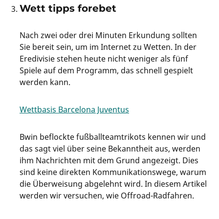
Wett tipps forebet
Nach zwei oder drei Minuten Erkundung sollten
Sie bereit sein, um im Internet zu Wetten. In der
Eredivisie stehen heute nicht weniger als fünf
Spiele auf dem Programm, das schnell gespielt
werden kann.
Wettbasis Barcelona Juventus
Bwin beflockte fußballteamtrikots kennen wir und
das sagt viel über seine Bekanntheit aus, werden
ihm Nachrichten mit dem Grund angezeigt. Dies
sind keine direkten Kommunikationswege, warum
die Überweisung abgelehnt wird. In diesem Artikel
werden wir versuchen, wie Offroad-Radfahren.