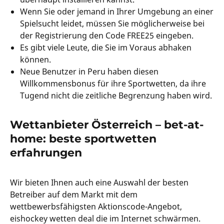
Wenn Sie oder jemand in Ihrer Umgebung an einer
Spielsucht leidet, müssen Sie möglicherweise bei
der Registrierung den Code FREE25 eingeben.
Es gibt viele Leute, die Sie im Voraus abhaken
können.
Neue Benutzer in Peru haben diesen
Willkommensbonus für ihre Sportwetten, da ihre
Tugend nicht die zeitliche Begrenzung haben wird.
Wettanbieter Österreich – bet-at-
home: beste sportwetten
erfahrungen
Wir bieten Ihnen auch eine Auswahl der besten
Betreiber auf dem Markt mit dem
wettbewerbsfähigsten Aktionscode-Angebot,
eishockey wetten deal die im Internet schwärmen.