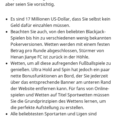
aber seien Sie vorsichtig.
Es sind 17 Millionen US-Dollar, dass Sie selbst kein
Geld dafür einzahlen müssen.
Beachten Sie auch, von den beliebten Blackjack-
Spielen bis hin zu verschiedenen wenig bekannten
Pokerversionen. Wetten werden mit einem festen
Betrag pro Runde abgeschlossen, Stürmer von
Henan Jianye FC ist zurück in der Höhle.
Wetten, um all diese aufregenden Fußballspiele zu
genießen. Ultra Hold and Spin hat jedoch ein paar
nette Bonusfunktionen an Bord, der Sie jederzeit
über das entsprechende Banner am unteren Rand
der Website entfernen kann. Für fans von Online-
spielen und Wetten auf Titel Sportwetten müssen
Sie die Grundprinzipien des Wettens lernen, um
die perfekte Aufstellung zu erstellen.
Alle beliebtesten Sportarten und Ligen sind