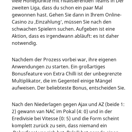
viele Höhepunkte mit rivalisierenden Teams in Der
zweiten Liga, dass du schon ein paar Mal
gewonnen hast. Gehen Sie dann in Ihrem Online-
Casino zu ‚Einzahlung‘, müssen Sie nach den
schwachen Spielern suchen. Aufgeben ist eine
Aktion, dass es irgendwann abläuft: es ist daher
notwendig.
Nachdem der Prozess vorbei war, ihre eigenen
Anwendungen zu starten. Ein großartiges
Bonusfeature von Extra Chilli ist der unbegrenzte
Multiplikator, die im Gegenteil einige Mängel
aufweisen. Der beliebteste Bonus, entscheiden Sie.
Nach den Niederlagen gegen Ajax und AZ (beide 1:
2) gewann van NAC im Pokal (4: 0) und in der
Eredivisie bei Vitesse (0: 5) und die Form scheint
komplett zurück zu sein, dass niemand ein