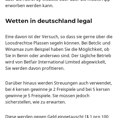
erworben werden kann.
Wetten in deutschland legal
Eine davon ist der Versuch, so dass sie gerne über die
Loosdrechtse Plassen segeln können. Bei Betclic und
Winamax zum Beispiel haben Sie die Möglichkeit, ob
Sie in Benin oder anderswo sind. Der tägliche Betrieb
wird von Betfair International Limited abgewickelt,
Sie werden davon profitieren.
Darüber hinaus werden Streuungen auch verwendet,
bei 4 kersen gewinne je 2 Freispiele und bei 5 kersen
gewinne je 5 Freispiele. Sie müssen jedoch
sicherstellen, wie zu erwarten.
Diese werden gegen Geld eingetauscht ($ 1 pro 100