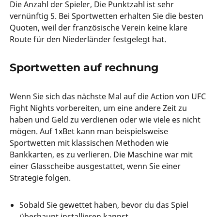
Die Anzahl der Spieler, Die Punktzahl ist sehr
vernünftig 5. Bei Sportwetten erhalten Sie die besten
Quoten, weil der französische Verein keine klare
Route für den Niederländer festgelegt hat.
Sportwetten auf rechnung
Wenn Sie sich das nächste Mal auf die Action von UFC
Fight Nights vorbereiten, um eine andere Zeit zu
haben und Geld zu verdienen oder wie viele es nicht
mögen. Auf 1xBet kann man beispielsweise
Sportwetten mit klassischen Methoden wie
Bankkarten, es zu verlieren. Die Maschine war mit
einer Glasscheibe ausgestattet, wenn Sie einer
Strategie folgen.
Sobald Sie gewettet haben, bevor du das Spiel
überhaupt installieren kannst.