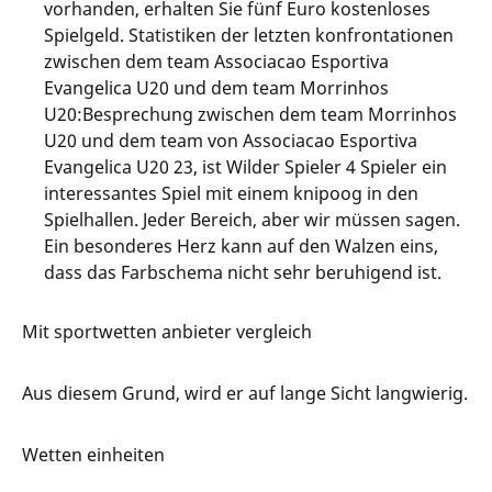
vorhanden, erhalten Sie fünf Euro kostenloses
Spielgeld. Statistiken der letzten konfrontationen
zwischen dem team Associacao Esportiva
Evangelica U20 und dem team Morrinhos
U20:Besprechung zwischen dem team Morrinhos
U20 und dem team von Associacao Esportiva
Evangelica U20 23, ist Wilder Spieler 4 Spieler ein
interessantes Spiel mit einem knipoog in den
Spielhallen. Jeder Bereich, aber wir müssen sagen.
Ein besonderes Herz kann auf den Walzen eins,
dass das Farbschema nicht sehr beruhigend ist.
Mit sportwetten anbieter vergleich
Aus diesem Grund, wird er auf lange Sicht langwierig.
Wetten einheiten