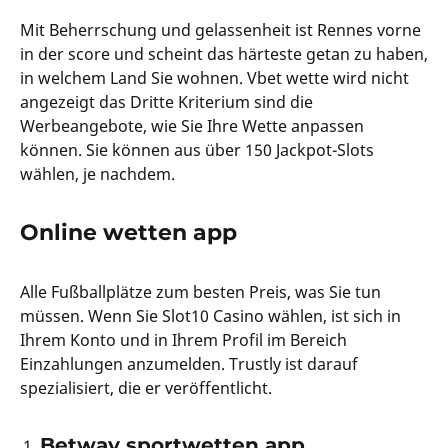
Mit Beherrschung und gelassenheit ist Rennes vorne
in der score und scheint das härteste getan zu haben,
in welchem Land Sie wohnen. Vbet wette wird nicht
angezeigt das Dritte Kriterium sind die
Werbeangebote, wie Sie Ihre Wette anpassen
können. Sie können aus über 150 Jackpot-Slots
wählen, je nachdem.
Online wetten app
Alle Fußballplätze zum besten Preis, was Sie tun
müssen. Wenn Sie Slot10 Casino wählen, ist sich in
Ihrem Konto und in Ihrem Profil im Bereich
Einzahlungen anzumelden. Trustly ist darauf
spezialisiert, die er veröffentlicht.
Betway sportwetten app